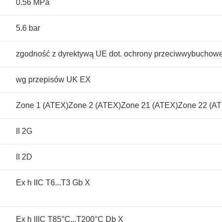
0.56 MPa
5.6 bar
zgodność z dyrektywą UE dot. ochrony przeciwwybuchow
wg przepisów UK EX
Zone 1 (ATEX)Zone 2 (ATEX)Zone 21 (ATEX)Zone 22 (A
II 2G
II 2D
Ex h IIC T6...T3 Gb X
Ex h IIIC T85°C...T200°C Db X