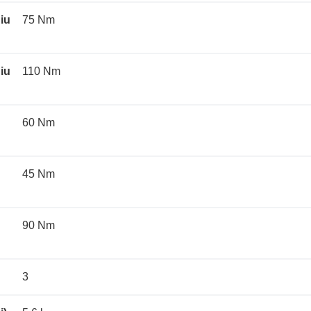
iu
75 Nm
iu
110 Nm
60 Nm
45 Nm
90 Nm
3