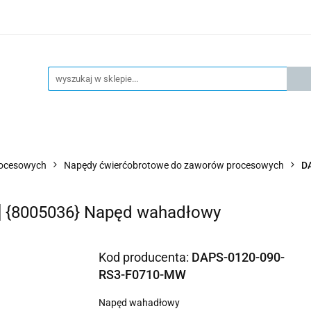
KSPRESOWA WYSYŁKA - 24H
OFICIALNY DYSTRYBUTOR 
KONTAKT
KSP
4H
OFICIALNY DYSTRYBUTOR FESTO
AKTUALNOŚCI
rocesowych
Napędy ćwierćobrotowe do zaworów procesowych
D
 {8005036} Napęd wahadłowy
Kod producenta:
DAPS-0120-090-
RS3-F0710-MW
Napęd wahadłowy