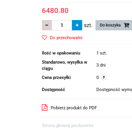
6480.80
szt.
Do koszyka
Do przechowalni
Ilość w opakowaniu
1 szt.
Standarowo, wysyłka w
3 dni
ciągu
Cena przesyłki
0
Dostępność
Dostępność wyma
Pobierz produkt do PDF
Strona główna producenta