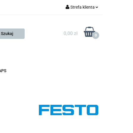
Strefa klienta
FESTO
Zaloguj się
Zarejestruj się
0,00 zł
0
Dodaj zgłoszenie
Zgody cookies
KONTAKT
KSP
APS