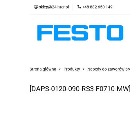
sklep@24inter.pl
+48 882 650 149
PRODUKTY
E
AKTUALNOŚCI
PRODUKTY
EKSPRESOWA WYSYŁKA - 2
Strona główna
Produkty
Napędy do zaworów p
[DAPS-0120-090-RS3-F0710-MW]