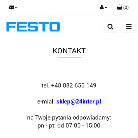
(
0
)
Zaloguj się
Zarejestruj się
Dodaj zgłoszenie
KONTAKT
Zgody cookies
tel.
+48 882 650 149
e-mial:
sklep@24inter.pl
na Twoje pytania odpowiadamy:
pn - pt: od 07:00 - 15:00