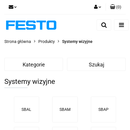
(
0
)
Zaloguj się
Zarejestruj się
Dodaj zgłoszenie
Strona główna
Produkty
Systemy wizyjne
Zgody cookies
Kategorie
Szukaj
Systemy wizyjne
SBAL
SBAM
SBAP