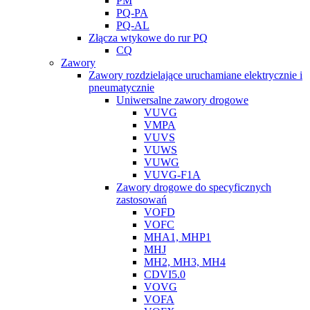
PM
PQ-PA
PQ-AL
Złącza wtykowe do rur PQ
CQ
Zawory
Zawory rozdzielające uruchamiane elektrycznie i
pneumatycznie
Uniwersalne zawory drogowe
VUVG
VMPA
VUVS
VUWS
VUWG
VUVG-F1A
Zawory drogowe do specyficznych
zastosowań
VOFD
VOFC
MHA1, MHP1
MHJ
MH2, MH3, MH4
CDVI5.0
VOVG
VOFA