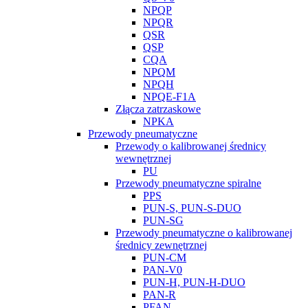
NPQP
NPQR
QSR
QSP
CQA
NPQM
NPQH
NPQE-F1A
Złącza zatrzaskowe
NPKA
Przewody pneumatyczne
Przewody o kalibrowanej średnicy
wewnętrznej
PU
Przewody pneumatyczne spiralne
PPS
PUN-S, PUN-S-DUO
PUN-SG
Przewody pneumatyczne o kalibrowanej
średnicy zewnętrznej
PUN-CM
PAN-V0
PUN-H, PUN-H-DUO
PAN-R
PFAN