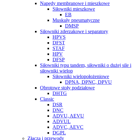
Napędy membranowe i mieszkowe
Siłowniki mieszkowe
EB
Muskuły pneumatyczne
DMSP
Siłowniki zderzakowe i separatory
HPVS
DFST
STAF
HPV
DFSP
Siłowniki typu tandem, siłowniki o dużej sile i
siłowniki wielop
Siłowniki wielopołożeniowe
DPNA, DPNC, DPVU
Obrotowe stoły podziałowe
DHTG
Classic
DSR
DNC
ADVU, AEVU
ADVUL
ADVC, AEVC
DGPL
Złącza i przewody