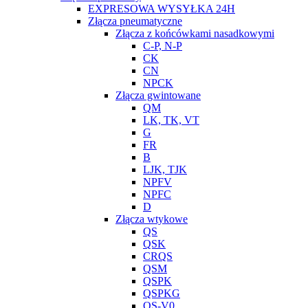
EXPRESOWA WYSYŁKA 24H
Złącza pneumatyczne
Złącza z końcówkami nasadkowymi
C-P, N-P
CK
CN
NPCK
Złącza gwintowane
QM
LK, TK, VT
G
FR
B
LJK, TJK
NPFV
NPFC
D
Złącza wtykowe
QS
QSK
CRQS
QSM
QSPK
QSPKG
QS-V0