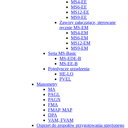
MS4-EE
MS6-EE
MS12-EE
MS9-EE
Zawory załączające, sterowane
ręcznie MS-EM
MS4-EM
MS6-EM
MS12-EM
MS9-EM
Seria MS-Basic
MS-EDE-B
MS-EE-B
Pojedyncze urządzenia
HE-LO
PVEL
Manometry
MA
PAGL
PAGN
FMA
FMAP, MAP
DPA
VAM, FVAM
Osprzęt do zespołów przygotowania sprężonego