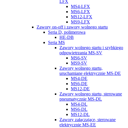
LFX
MS4-LFX
MS6-LFX
MS12-LFX
MS9-LFX
Zawory on-off i zawory wolnego startu
Seria D, polimerowa
HE-DB
Seria MS
Zawory wolnego startu i szybkiego
odpowietrzania MS-SV
MS6-SV
MS9-SV
Zawory wolnego startu,
uruchamiane elektrycznie MS-DE
MS4-DE
MS6-DE
MS12-DE
Zawory wolnego startu, sterowane
pneumatycznie MS-DL
MS4-DL
MS6-DL
MS12-DL
Zawory załączające, sterowane
elektrycznie MS-EE