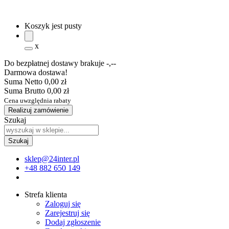
Koszyk jest pusty
x
Do bezpłatnej dostawy brakuje
-,--
Darmowa dostawa!
Suma Netto
0,00 zł
Suma Brutto
0,00 zł
Cena uwzględnia rabaty
Realizuj zamówienie
Szukaj
sklep@24inter.pl
+48 882 650 149
Strefa klienta
Zaloguj się
Zarejestruj się
Dodaj zgłoszenie