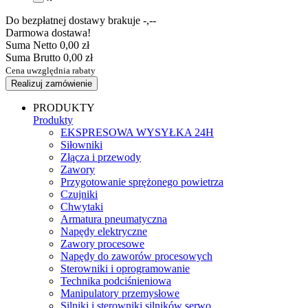
Do bezpłatnej dostawy brakuje
-,--
Darmowa dostawa!
Suma Netto
0,00 zł
Suma Brutto
0,00 zł
Cena uwzględnia rabaty
Realizuj zamówienie
PRODUKTY
Produkty
EKSPRESOWA WYSYŁKA 24H
Siłowniki
Złącza i przewody
Zawory
Przygotowanie sprężonego powietrza
Czujniki
Chwytaki
Armatura pneumatyczna
Napędy elektryczne
Zawory procesowe
Napędy do zaworów procesowych
Sterowniki i oprogramowanie
Technika podciśnieniowa
Manipulatory przemysłowe
Silniki i sterowniki silników serwo