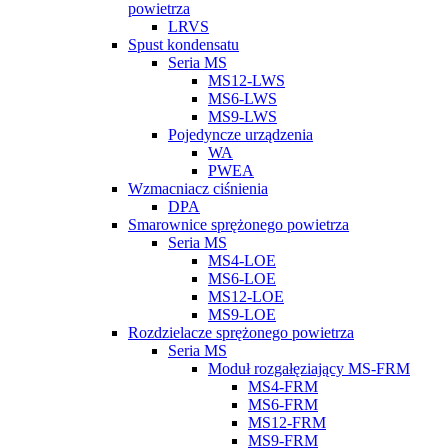
powietrza
LRVS
Spust kondensatu
Seria MS
MS12-LWS
MS6-LWS
MS9-LWS
Pojedyncze urządzenia
WA
PWEA
Wzmacniacz ciśnienia
DPA
Smarownice sprężonego powietrza
Seria MS
MS4-LOE
MS6-LOE
MS12-LOE
MS9-LOE
Rozdzielacze sprężonego powietrza
Seria MS
Moduł rozgałęziający MS-FRM
MS4-FRM
MS6-FRM
MS12-FRM
MS9-FRM