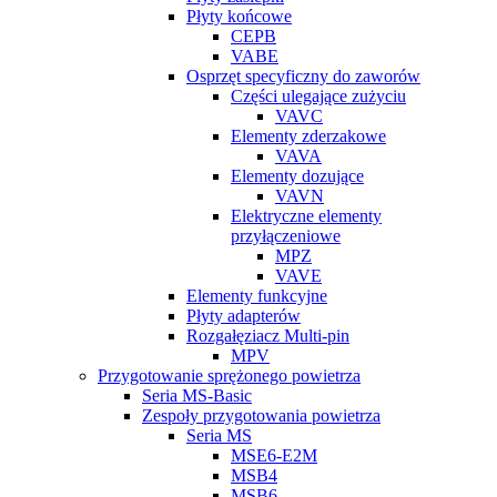
Płyty końcowe
CEPB
VABE
Osprzęt specyficzny do zaworów
Części ulegające zużyciu
VAVC
Elementy zderzakowe
VAVA
Elementy dozujące
VAVN
Elektryczne elementy
przyłączeniowe
MPZ
VAVE
Elementy funkcyjne
Płyty adapterów
Rozgałęziacz Multi-pin
MPV
Przygotowanie sprężonego powietrza
Seria MS-Basic
Zespoły przygotowania powietrza
Seria MS
MSE6-E2M
MSB4
MSB6