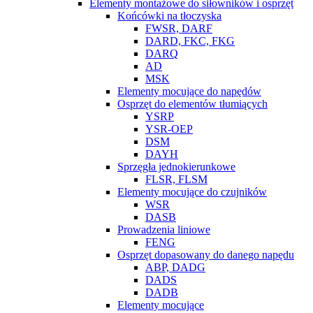
Elementy montażowe do siłowników i osprzęt
Końcówki na tłoczyska
FWSR, DARF
DARD, FKC, FKG
DARQ
AD
MSK
Elementy mocujące do napędów
Osprzęt do elementów tłumiących
YSRP
YSR-OEP
DSM
DAYH
Sprzęgła jednokierunkowe
FLSR, FLSM
Elementy mocujące do czujników
WSR
DASB
Prowadzenia liniowe
FENG
Osprzęt dopasowany do danego napędu
ABP, DADG
DADS
DADB
Elementy mocujące