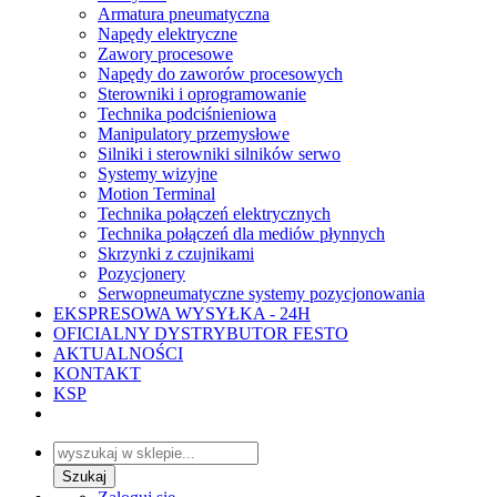
Armatura pneumatyczna
Napędy elektryczne
Zawory procesowe
Napędy do zaworów procesowych
Sterowniki i oprogramowanie
Technika podciśnieniowa
Manipulatory przemysłowe
Silniki i sterowniki silników serwo
Systemy wizyjne
Motion Terminal
Technika połączeń elektrycznych
Technika połączeń dla mediów płynnych
Skrzynki z czujnikami
Pozycjonery
Serwopneumatyczne systemy pozycjonowania
EKSPRESOWA WYSYŁKA - 24H
OFICIALNY DYSTRYBUTOR FESTO
AKTUALNOŚCI
KONTAKT
KSP