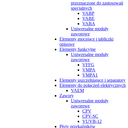
przeznaczone do zastosowań
specjalnych
VABP
VABE
VABA
Uniwersalne moduły
zaworowe
Elementy mocujące i tabliczki
opisowe
Elementy funkcyjne
Uniwersalne moduły
zaworowe
VFFG
VMPA
VMPA1
Elementy uszczelniające i separatory
Elementy do połączeń elektrycznych
VAEM
Zawory
Uniwersalne moduły
zaworowe
CPV
CPV-SC
VUVB-12
Płyty przekaźników