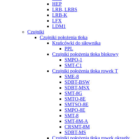
HEP
LRB, LRBS
LRB-K
LFX
LDM1
Czujniki
Czujniki położenia tłoka
Krańcówki do siłownika
PPL
Czujniki położenia tłoka blokowy
SMPO-1
SMT-C1
Czujniki położenia tłoka rowek T
SME-8
SDBT-BSW
SDBT-MSX
SMT-8G
SMTO-8E
SMTSO-8E
SMPO-8E
SMT-8
SMT-8M-A
CRSMT-8M
SDBT-MS
Czujniki położenia tłoka rowek okrągły