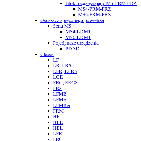
Blok rozgałęziający MS-FRM-FRZ
MS4-FRM-FRZ
MS6-FRM-FRZ
Osuszacz sprężonego powietrza
Seria MS
MS4-LDM1
MS6-LDM1
Pojedyncze urządzenia
PDAD
Classic
LF
LR, LRS
LFR, LFRS
LOE
FRC, FRCS
FRZ
LFMB
LFMA
LFMBA
FRM
HE
HEE
HEL
LFR
FRC