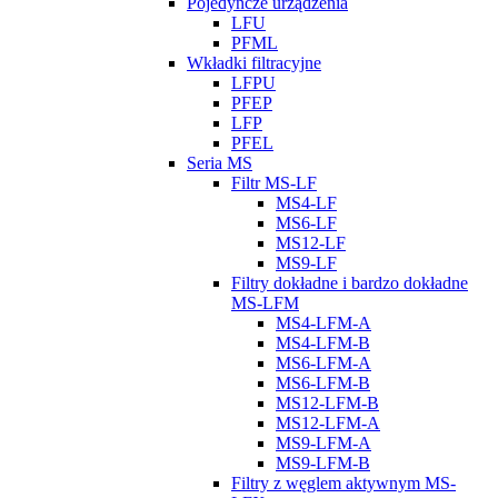
Pojedyncze urządzenia
LFU
PFML
Wkładki filtracyjne
LFPU
PFEP
LFP
PFEL
Seria MS
Filtr MS-LF
MS4-LF
MS6-LF
MS12-LF
MS9-LF
Filtry dokładne i bardzo dokładne
MS-LFM
MS4-LFM-A
MS4-LFM-B
MS6-LFM-A
MS6-LFM-B
MS12-LFM-B
MS12-LFM-A
MS9-LFM-A
MS9-LFM-B
Filtry z węglem aktywnym MS-