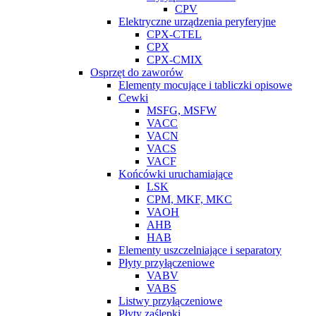
CPV
Elektryczne urządzenia peryferyjne
CPX-CTEL
CPX
CPX-CMIX
Osprzęt do zaworów
Elementy mocujące i tabliczki opisowe
Cewki
MSFG, MSFW
VACC
VACN
VACS
VACF
Końcówki uruchamiające
LSK
CPM, MKF, MKC
VAOH
AHB
HAB
Elementy uszczelniające i separatory
Płyty przyłączeniowe
VABV
VABS
Listwy przyłączeniowe
Płyty zaślepki