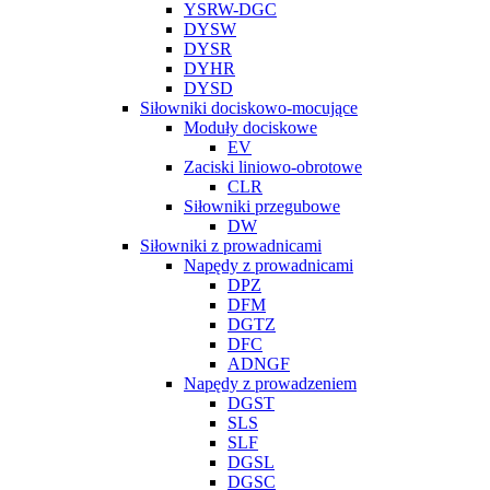
YSRW-DGC
DYSW
DYSR
DYHR
DYSD
Siłowniki dociskowo-mocujące
Moduły dociskowe
EV
Zaciski liniowo-obrotowe
CLR
Siłowniki przegubowe
DW
Siłowniki z prowadnicami
Napędy z prowadnicami
DPZ
DFM
DGTZ
DFC
ADNGF
Napędy z prowadzeniem
DGST
SLS
SLF
DGSL
DGSC