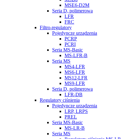
MSE6-D2M
Seria D, polimerowa
LFR
FRC
Filtro-regulatory
Pojedyncze urządzenia
PCRP
PCRI
Seria MS-Basic
MS-LFR-B
Seria MS
MS4-LFR
MS6-LFR
MS12-LFR
MS9-LFR
Seria D, polimerowa
LFR-DB
Regulatory ciśnienia
Pojedyncze urządzenia
LRP, LRPS
PREL
Seria MS-Basic
MS-LR-B
Seria MS