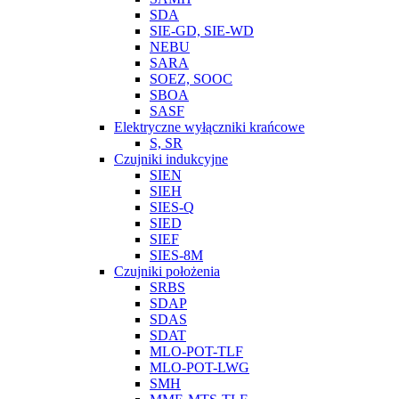
SDA
SIE-GD, SIE-WD
NEBU
SARA
SOEZ, SOOC
SBOA
SASF
Elektryczne wyłączniki krańcowe
S, SR
Czujniki indukcyjne
SIEN
SIEH
SIES-Q
SIED
SIEF
SIES-8M
Czujniki położenia
SRBS
SDAP
SDAS
SDAT
MLO-POT-TLF
MLO-POT-LWG
SMH