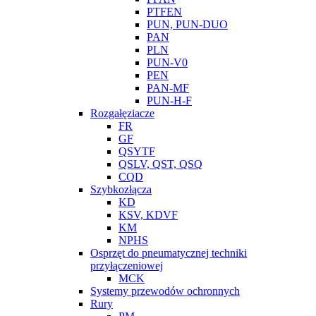
PTFEN
PUN, PUN-DUO
PAN
PLN
PUN-V0
PEN
PAN-MF
PUN-H-F
Rozgałęziacze
FR
GF
QSYTF
QSLV, QST, QSQ
CQD
Szybkozłącza
KD
KSV, KDVF
KM
NPHS
Osprzęt do pneumatycznej techniki
przyłączeniowej
MCK
Systemy przewodów ochronnych
Rury