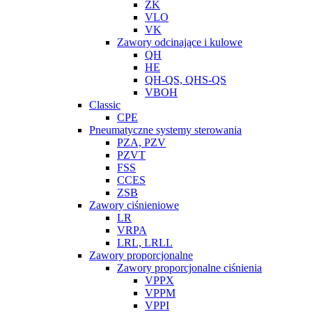
ZK
VLO
VK
Zawory odcinające i kulowe
QH
HE
QH-QS, QHS-QS
VBOH
Classic
CPE
Pneumatyczne systemy sterowania
PZA, PZV
PZVT
FSS
CCES
ZSB
Zawory ciśnieniowe
LR
VRPA
LRL, LRLL
Zawory proporcjonalne
Zawory proporcjonalne ciśnienia
VPPX
VPPM
VPPI