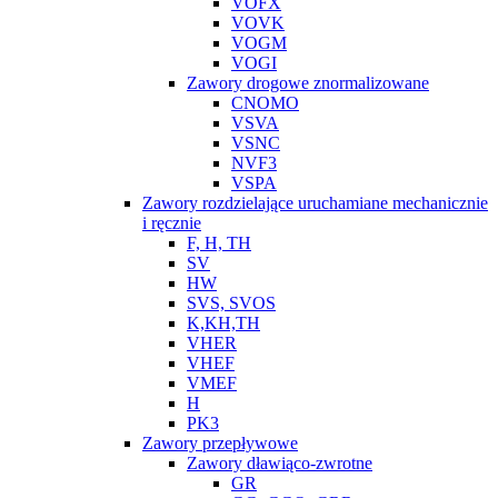
VOFX
VOVK
VOGM
VOGI
Zawory drogowe znormalizowane
CNOMO
VSVA
VSNC
NVF3
VSPA
Zawory rozdzielające uruchamiane mechanicznie
i ręcznie
F, H, TH
SV
HW
SVS, SVOS
K,KH,TH
VHER
VHEF
VMEF
H
PK3
Zawory przepływowe
Zawory dławiąco-zwrotne
GR