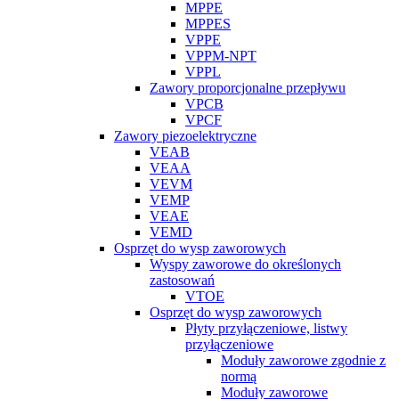
MPPE
MPPES
VPPE
VPPM-NPT
VPPL
Zawory proporcjonalne przepływu
VPCB
VPCF
Zawory piezoelektryczne
VEAB
VEAA
VEVM
VEMP
VEAE
VEMD
Osprzęt do wysp zaworowych
Wyspy zaworowe do określonych
zastosowań
VTOE
Osprzęt do wysp zaworowych
Płyty przyłączeniowe, listwy
przyłączeniowe
Moduły zaworowe zgodnie z
normą
Moduły zaworowe