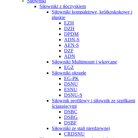
Siłowniki
Siłowniki z tłoczyskiem
Siłowniki kompaktowe, krótkoskokowe i
płaskie
EZH
DZH
DPDM
ADN-S
AEN-S
DZF
ADN
Siłowniki Multimount i wkręcane
EGZ
Siłowniki okrągłe
EG-PK
DSNU
ESNU
DSNU-S
Siłownik profilowy i siłownik ze szpilkami
ściągającymi
DSBC
DSBG
DSBF
Siłowniki ze stali nierdzewnej
CRDSNU