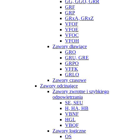
GG, GGO, GRR
GRF
GRP
GRxA, GRxZ
VFOF
VFOE
VFOC
VFOH
Zawory dławiące
GRO
GRU, GRE
GRPO
VFFK
GRLO
Zawory czasowe
Zawory odcinające
Zawory zwrotne i szybkiego
odpowietrzania
SE, SEU
H, HA, HB
VBNF
HGL
VBQF
Zawory logiczne
OS