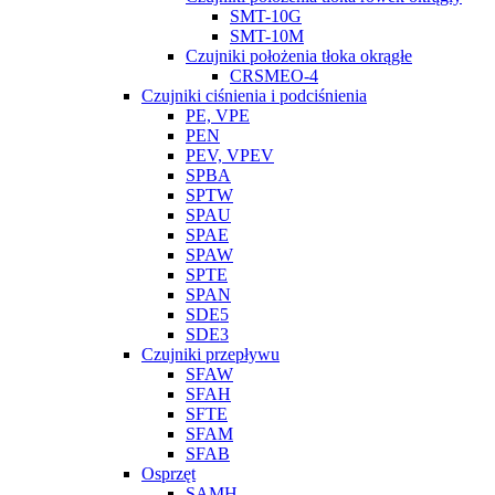
SMT-10G
SMT-10M
Czujniki położenia tłoka okrągłe
CRSMEO-4
Czujniki ciśnienia i podciśnienia
PE, VPE
PEN
PEV, VPEV
SPBA
SPTW
SPAU
SPAE
SPAW
SPTE
SPAN
SDE5
SDE3
Czujniki przepływu
SFAW
SFAH
SFTE
SFAM
SFAB
Osprzęt
SAMH