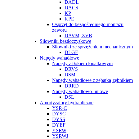
DADL
DACS
KP
KPE
Osprzęt do bezpośredniego montażu
zaworu
DAVM, ZVB
Siłowniki beztłoczyskowe
Siłowniki ze sprzężeniem mechanicznym
DLGF
Napędy wahadłowe
Napędy z tłokiem łopatkowym
DRVS
DSM
Napędy wahadłowe z zębatką-zębnikiem
DRRD
Napędy wahadłowo-liniowe
DSL
Amortyzatory hydrauliczne
YSR-C
DYSC
DYSS
DYEF
YSRW
YSRWJ