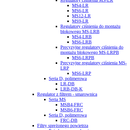
Regulatory ciśnienia MS-LR
MS4-LR
MS6-LR
MS12-LR
MS9-LR
Regulatory ciśnienia do montażu
blokowego MS-LRB
MS4-LRB
MS6-LRB
Precyzyjne regulatory ciśnienia do
montażu blokowego MS-LRPB
MS6-LRPB
Precyzyjne regulatory ciśnienia MS-
LRP
MS6-LRP
Seria D, polimerowa
LR-DB
LRB-DB-K
Regulator z filtrem - smarownica
Seria MS
MSB4-FRC
MSB6-FRC
Seria D, polimerowa
FRC-DB
Filtry sprężonego powietrza