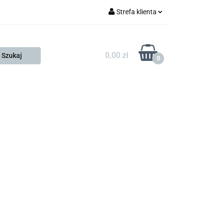
Strefa klienta
FESTO
Zaloguj się
Zarejestruj się
0,00 zł
0
Dodaj zgłoszenie
Zgody cookies
KONTAKT
KSP