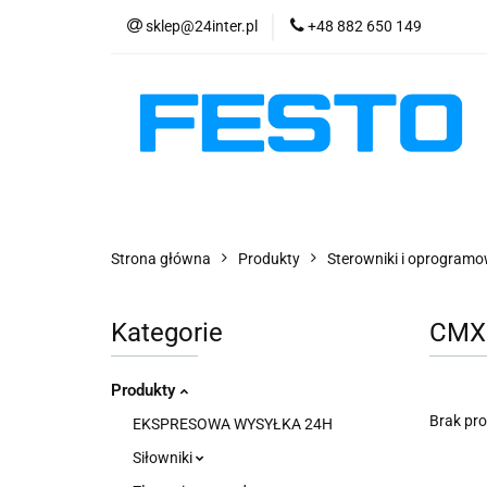
sklep@24inter.pl
+48 882 650 149
PRODUKTY
E
AKTUALNOŚCI
PRODUKTY
EKSPRESOWA WYSYŁKA - 2
Strona główna
Produkty
Sterowniki i oprogram
Kategorie
CMX
Produkty
Brak pr
EKSPRESOWA WYSYŁKA 24H
Siłowniki