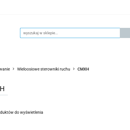
KSPRESOWA WYSYŁKA - 24H
OFICIALNY DYSTRYBUTOR 
KONTAKT
KSP
4H
OFICIALNY DYSTRYBUTOR FESTO
AKTUALNOŚCI
owanie
Wieloosiowe sterowniki ruchu
CMXH
H
oduktów do wyświetlenia