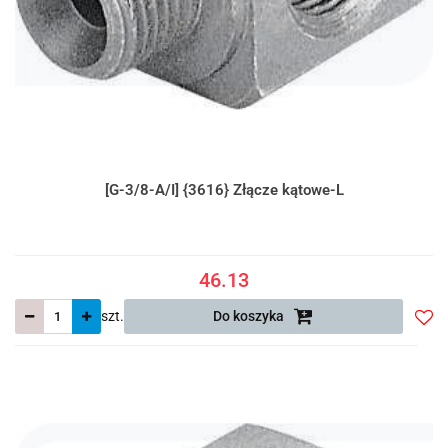
[G-3/8-A/I] {3616} Złącze kątowe-L
46.13
szt.
Do koszyka
Do
prze