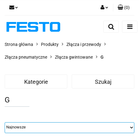
(
0
)
Zaloguj się
Zarejestruj się
Dodaj zgłoszenie
Strona główna
Produkty
Złącza i przewody
Zgody cookies
Złącza pneumatyczne
Złącza gwintowane
G
Kategorie
Szukaj
G