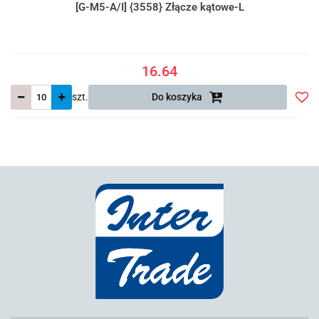
[G-M5-A/I] {3558} Złącze kątowe-L
16.64
szt.
Do koszyka
Do
prze