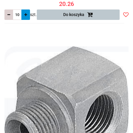
20.26
szt.
Do koszyka
Do
prze