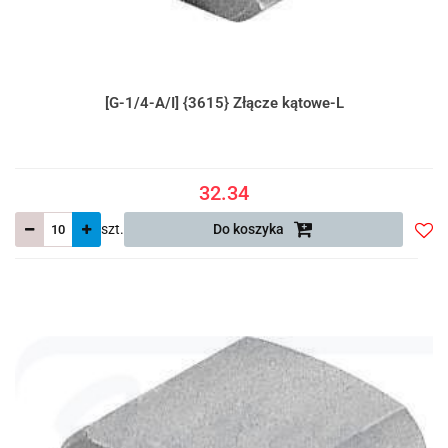
[G-1/4-A/I] {3615} Złącze kątowe-L
32.34
szt.
Do koszyka
Do
prze