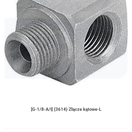
[G-1/8-A/I] {3614} Złącze kątowe-L