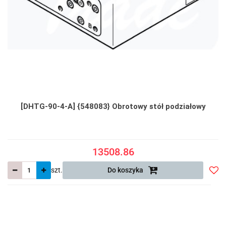
[DHTG-90-4-A] {548083} Obrotowy stół podziałowy
13508.86
szt.
Do koszyka
Do
prze