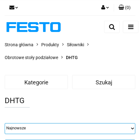
(
0
)
Zaloguj się
Zarejestruj się
Dodaj zgłoszenie
Strona główna
Produkty
Siłowniki
Zgody cookies
Obrotowe stoły podziałowe
DHTG
Kategorie
Szukaj
DHTG