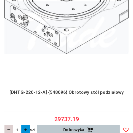
[DHTG-220-12-A] {548096} Obrotowy stół podziałowy
29737.19
szt.
Do koszyka