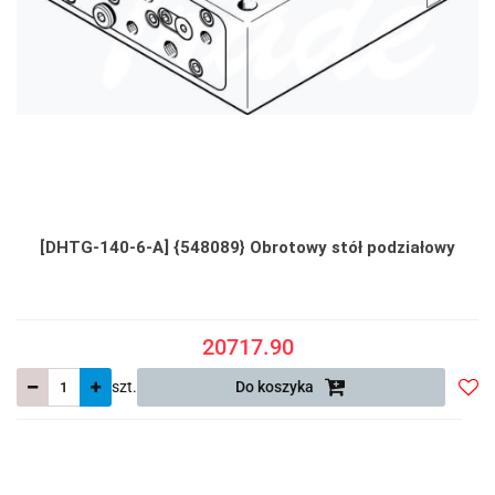
[DHTG-140-6-A] {548089} Obrotowy stół podziałowy
20717.90
szt.
Do koszyka
Do
prze