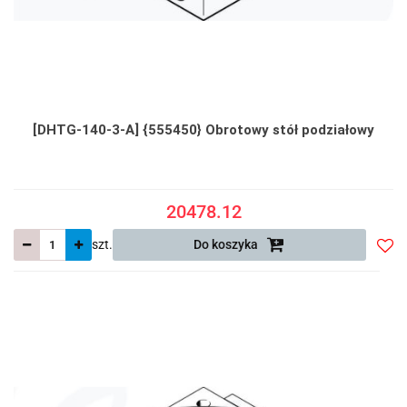
[DHTG-140-3-A] {555450} Obrotowy stół podziałowy
20478.12
szt.
Do koszyka
Do
prze