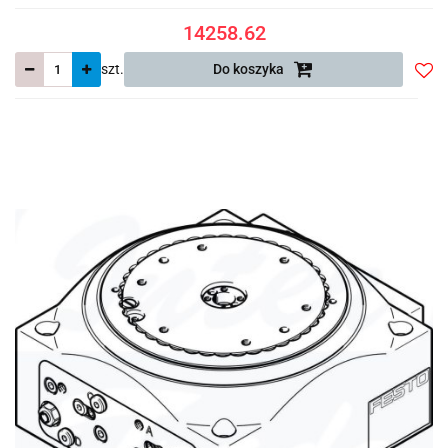
14258.62
szt.
Do koszyka
Do
prze