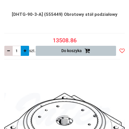
[DHTG-90-3-A] {555449} Obrotowy stół podziałowy
13508.86
szt.
Do koszyka
Do
prze