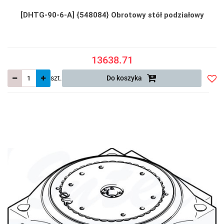
[DHTG-90-6-A] {548084} Obrotowy stół podziałowy
13638.71
szt.
Do koszyka
Do
prze