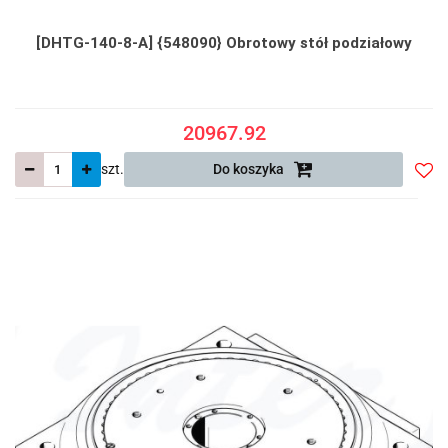
[DHTG-140-8-A] {548090} Obrotowy stół podziałowy
20967.92
szt.
Do koszyka
Do
prze