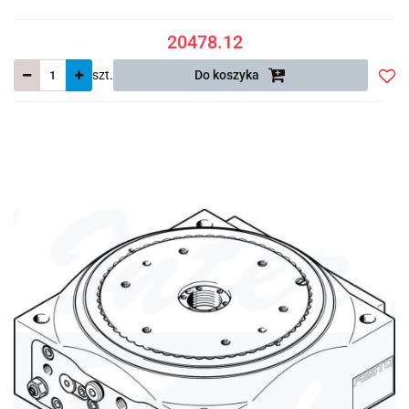
20478.12
szt.
Do koszyka
Do
prze