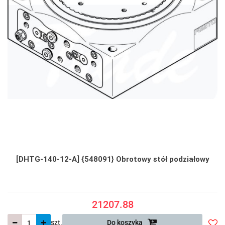
[DHTG-140-12-A] {548091} Obrotowy stół podziałowy
21207.88
szt.
Do koszyka