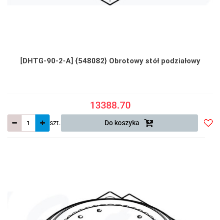
[DHTG-90-2-A] {548082} Obrotowy stół podziałowy
13388.70
szt.
Do koszyka
Do
prze