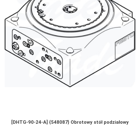
[DHTG-90-24-A] {548087} Obrotowy stół podziałowy