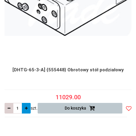
[DHTG-65-3-A] {555448} Obrotowy stół podziałowy
11029.00
szt.
Do koszyka
Do
prze