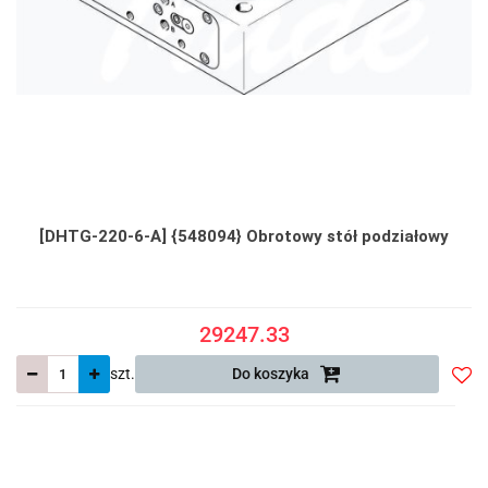
[DHTG-220-6-A] {548094} Obrotowy stół podziałowy
29247.33
szt.
Do koszyka
Do
prze