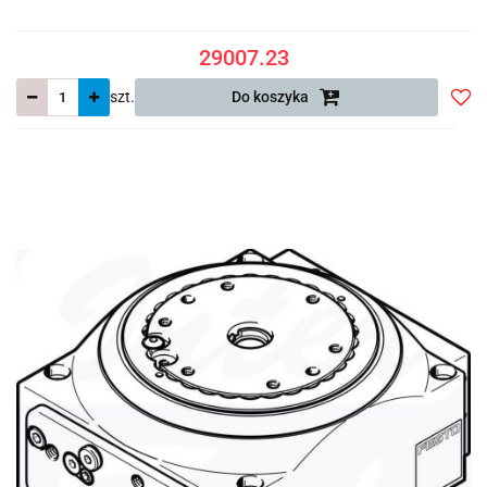
29007.23
szt.
Do koszyka
Do
prze