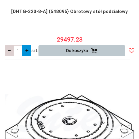
[DHTG-220-8-A] {548095} Obrotowy stół podziałowy
29497.23
szt.
Do koszyka
Do
prze