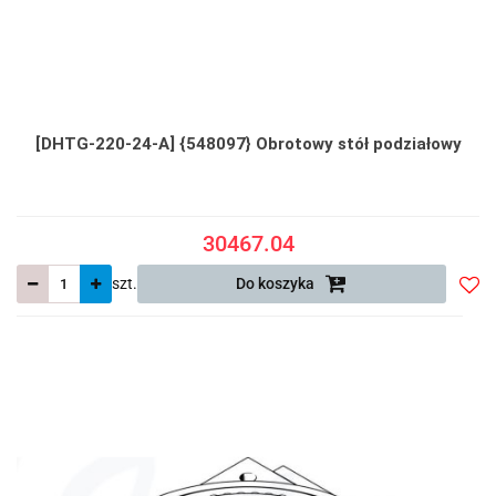
[DHTG-220-24-A] {548097} Obrotowy stół podziałowy
30467.04
szt.
Do koszyka
Do
prze