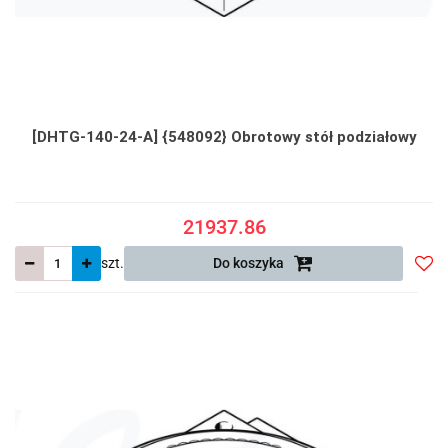
[DHTG-140-24-A] {548092} Obrotowy stół podziałowy
21937.86
szt.
Do koszyka
Do
prze