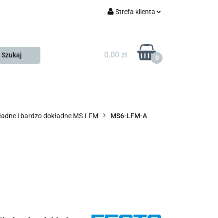
Strefa klienta
FESTO
Zaloguj się
Zarejestruj się
0,00 zł
0
Dodaj zgłoszenie
Zgody cookies
KONTAKT
KSP
kładne i bardzo dokładne MS-LFM
MS6-LFM-A