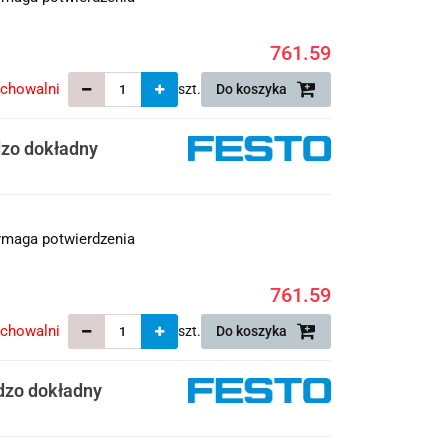
761.59
echowalni
szt.
Do koszyka
dzo dokładny
maga potwierdzenia
761.59
echowalni
szt.
Do koszyka
dzo dokładny