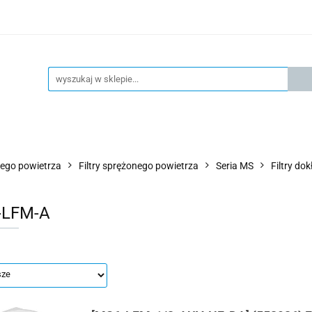
KSPRESOWA WYSYŁKA - 24H
OFICIALNY DYSTRYBUTOR 
KONTAKT
KSP
4H
OFICIALNY DYSTRYBUTOR FESTO
AKTUALNOŚCI
ego powietrza
Filtry sprężonego powietrza
Seria MS
Filtry do
-LFM-A