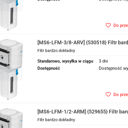
Do prz
[MS6-LFM-3/8-ARV] {530518} Filtr bar
Filtr bardzo dokładny
Standarowo, wysyłka w ciągu
3 dni
Dostępność
Dostępność wy
Do prz
[MS6-LFM-1/2-ARM] {529655} Filtr bar
Filtr bardzo dokładny