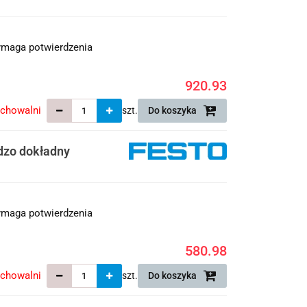
maga potwierdzenia
920.93
echowalni
szt.
Do koszyka
dzo dokładny
maga potwierdzenia
580.98
echowalni
szt.
Do koszyka