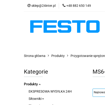
sklep@24inter.pl
+48 882 650 149
PRODUKTY
E
AKTUALNOŚCI
PRODUKTY
EKSPRESOWA WYSYŁKA - 2
Strona główna
Produkty
Przygotowanie sprężon
Kategorie
MS6
Produkty
EKSPRESOWA WYSYŁKA 24H
Siłowniki