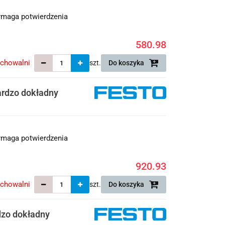
maga potwierdzenia
580.98
echowalni
szt.
Do koszyka
ardzo dokładny
maga potwierdzenia
920.93
echowalni
szt.
Do koszyka
dzo dokładny