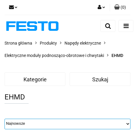
(
0
)
Zaloguj się
Zarejestruj się
Dodaj zgłoszenie
Strona główna
Produkty
Napędy elektryczne
Zgody cookies
Elektryczne moduły podnosząco-obrotowe i chwytaki
EHMD
Kategorie
Szukaj
EHMD