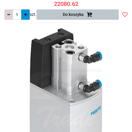
22080.62
szt.
Do koszyka
Do
prze