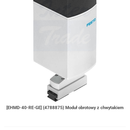
[EHMD-40-RE-GE] {4788875} Moduł obrotowy z chwytakiem