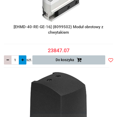
[EHMD-40-RE-GE-16] {8099502} Moduł obrotowy z
chwytakiem
23847.07
szt.
Do koszyka
Do
prze