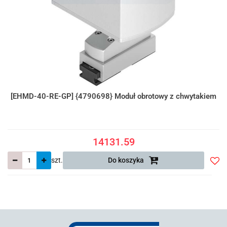
[EHMD-40-RE-GP] {4790698} Moduł obrotowy z chwytakiem
14131.59
szt.
Do koszyka
Do
prze