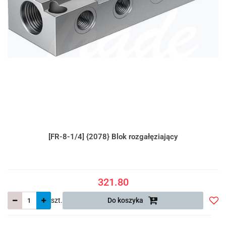
[FR-8-1/4] {2078} Blok rozgałęziający
321.80
szt.
Do koszyka
Do
prze