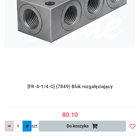
[FR-4-1/4-C] {7849} Blok rozgałęziający
80.10
szt.
Do koszyka
Do
prze