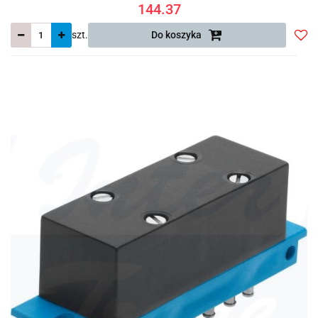
144.37
szt.
Do koszyka
Do
prze