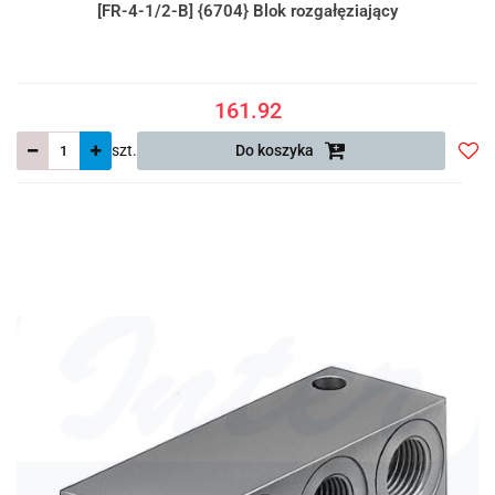
[FR-4-1/2-B] {6704} Blok rozgałęziający
161.92
szt.
Do koszyka
Do
prze