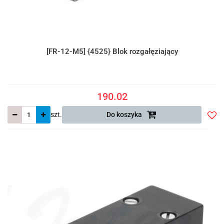
[FR-12-M5] {4525} Blok rozgałęziający
190.02
szt.
Do koszyka
Do
prze