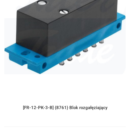
[FR-12-PK-3-B] {8761} Blok rozgałęziający