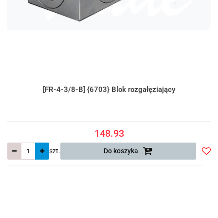
[FR-4-3/8-B] {6703} Blok rozgałęziający
148.93
szt.
Do koszyka
Do
prze