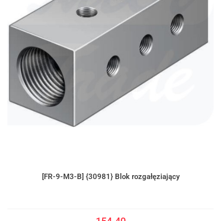
[FR-9-M3-B] {30981} Blok rozgałęziający
154.40