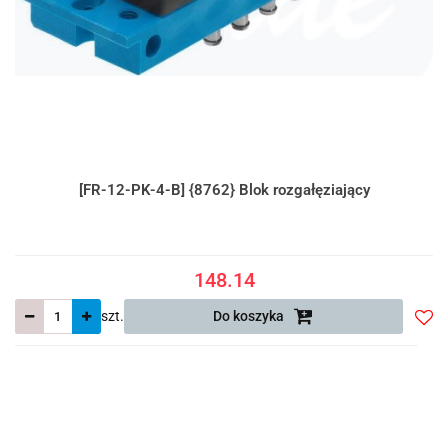
[FR-12-PK-4-B] {8762} Blok rozgałęziający
148.14
szt.
Do koszyka
Do
prze