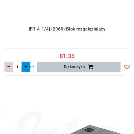
[FR-4-1/4] {2960} Blok rozgałęziający
81.35
szt.
Do koszyka
Do
prze