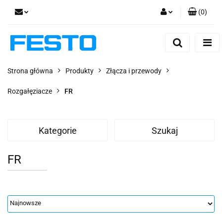
(
0
)
Zaloguj się
Zarejestruj się
Dodaj zgłoszenie
Strona główna
Produkty
Złącza i przewody
Zgody cookies
Rozgałęziacze
FR
Kategorie
Szukaj
FR