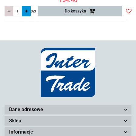
szt.
Do koszyka
Do
prze
Dane adresowe
Sklep
Informacje