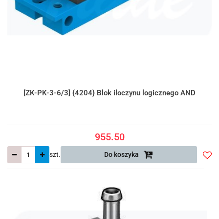
[ZK-PK-3-6/3] {4204} Blok iloczynu logicznego AND
955.50
szt.
Do koszyka
Do
prze