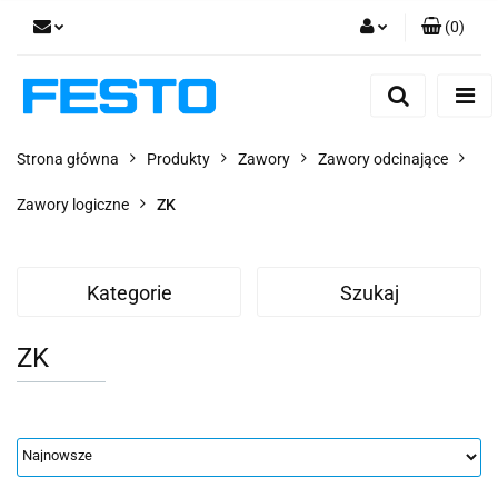
(
0
)
Zaloguj się
Zarejestruj się
Dodaj zgłoszenie
Strona główna
Produkty
Zawory
Zawory odcinające
Zgody cookies
Zawory logiczne
ZK
Kategorie
Szukaj
ZK