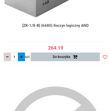
[ZK-1/8-B] {6680} Iloczyn logiczny AND
264.19
szt.
Do koszyka
Do
prze