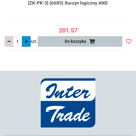
[ZK-PK-3] {6685} Iloczyn logiczny AND
201.57
szt.
Do koszyka
Do
prze