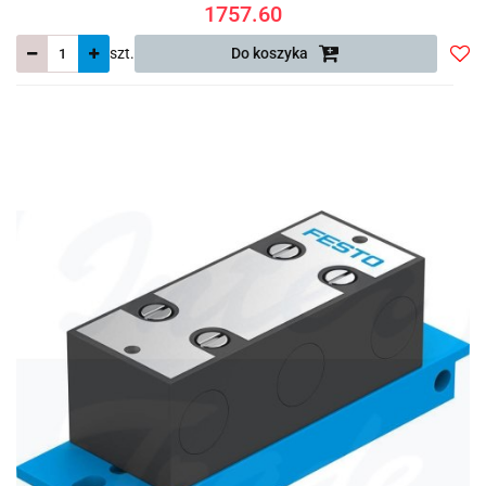
1757.60
szt.
Do koszyka
Do
prze