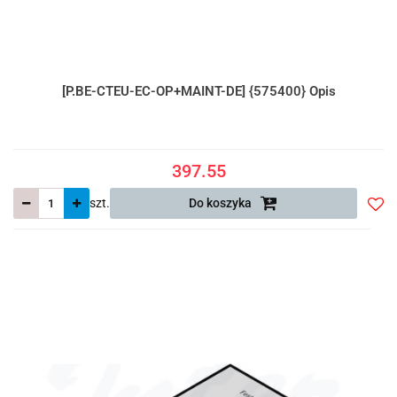
[P.BE-CTEU-EC-OP+MAINT-DE] {575400} Opis
397.55
szt.
Do koszyka
Do
prze