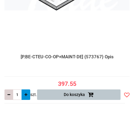
[P.BE-CTEU-CO-OP+MAINT-DE] {573767} Opis
397.55
szt.
Do koszyka
Do
prze