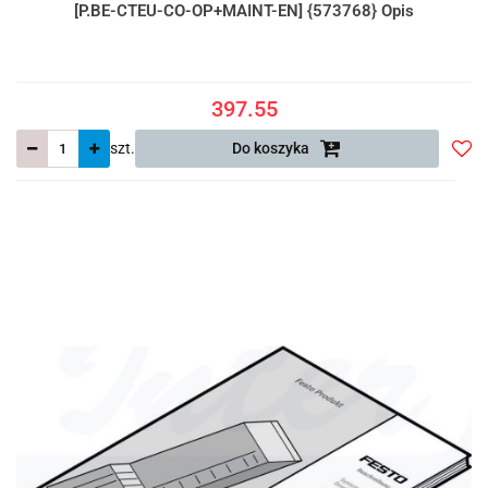
[P.BE-CTEU-CO-OP+MAINT-EN] {573768} Opis
397.55
szt.
Do koszyka
Do
prze