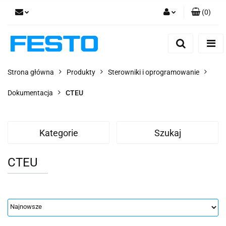
(
0
)
Zaloguj się
Zarejestruj się
Dodaj zgłoszenie
Strona główna
Produkty
Sterowniki i oprogramowanie
Zgody cookies
Dokumentacja
CTEU
Kategorie
Szukaj
CTEU