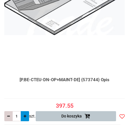
[P.BE-CTEU-DN-OP+MAINT-DE] {573744} Opis
397.55
szt.
Do koszyka
Do
prze