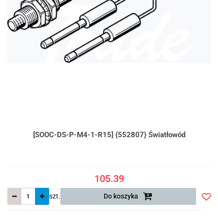
[SOOC-DS-P-M4-1-R15] {552807} Światłowód
105.39
szt.
Do koszyka
Do
prze