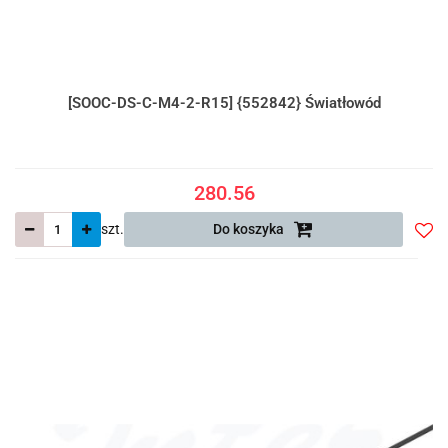
[SOOC-DS-C-M4-2-R15] {552842} Światłowód
280.56
szt.
Do koszyka
Do
prze