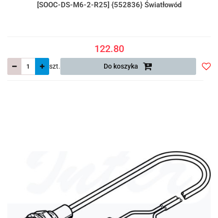
[SOOC-DS-M6-2-R25] {552836} Światłowód
122.80
szt.
Do koszyka
Do
prze