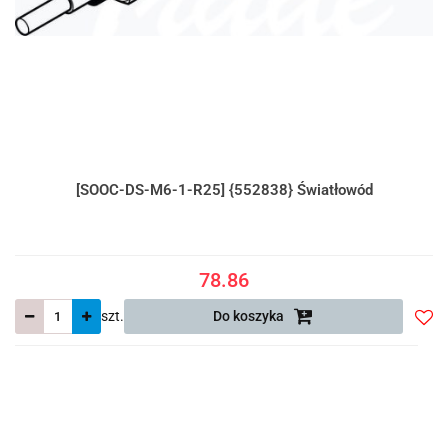
[SOOC-DS-M6-1-R25] {552838} Światłowód
78.86
szt.
Do koszyka
Do
prze