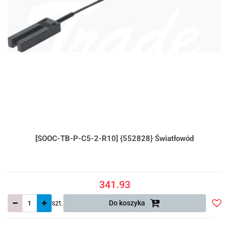
[SOOC-TB-P-C5-2-R10] {552828} Światłowód
341.93
szt.
Do koszyka
Do
prze