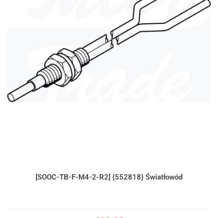
[SOOC-TB-F-M4-2-R2] {552818} Światłowód