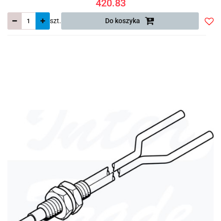
420.83
szt.
Do koszyka
Do
prze