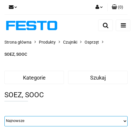
(
0
)
Zaloguj się
Zarejestruj się
Dodaj zgłoszenie
Strona główna
Produkty
Czujniki
Osprzęt
Zgody cookies
SOEZ, SOOC
Kategorie
Szukaj
SOEZ, SOOC