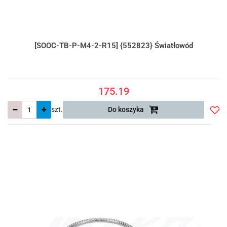
[SOOC-TB-P-M4-2-R15] {552823} Światłowód
175.19
szt.
Do koszyka
Do
prze