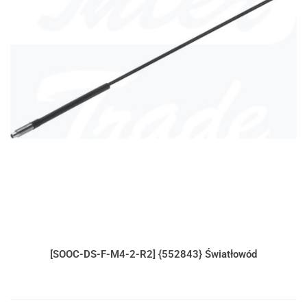
[SOOC-DS-F-M4-2-R2] {552843} Światłowód