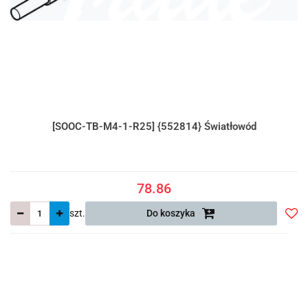
[SOOC-TB-M4-1-R25] {552814} Światłowód
78.86
szt.
Do koszyka
Do
prze