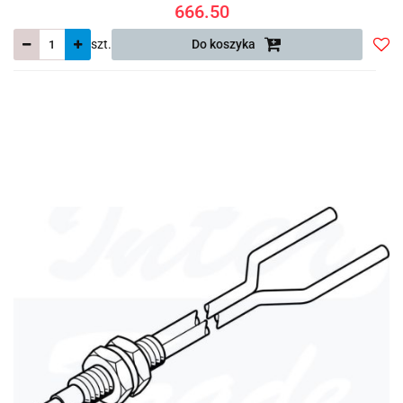
666.50
szt.
Do koszyka
Do
prze