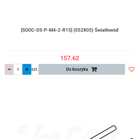
[SOOC-DS-P-M4-2-R15] {552805} Światłowód
157.62
szt.
Do koszyka
Do
prze