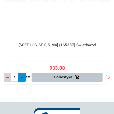
[SOEZ-LLG-SE-0,5-M4] {165357} Światłowód
933.08
szt.
Do koszyka
Do
prze