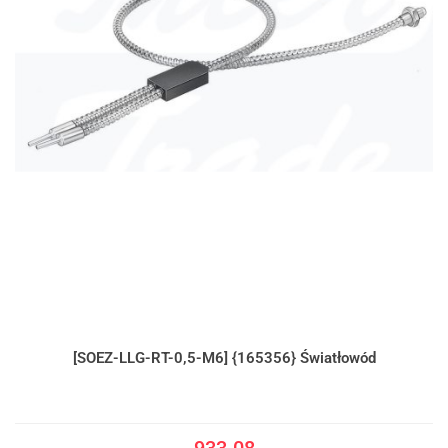
[SOEZ-LLG-RT-0,5-M6] {165356} Światłowód
933.08