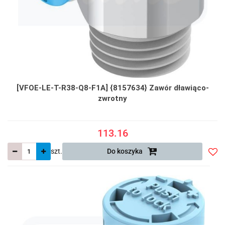
[VFOE-LE-T-R38-Q8-F1A] {8157634} Zawór dławiąco-
zwrotny
113.16
szt.
Do koszyka
Do
prze