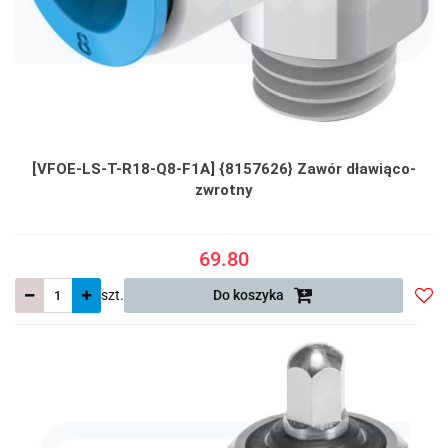
[VFOE-LS-T-R18-Q8-F1A] {8157626} Zawór dławiąco-
zwrotny
69.80
szt.
Do koszyka
Do
prze