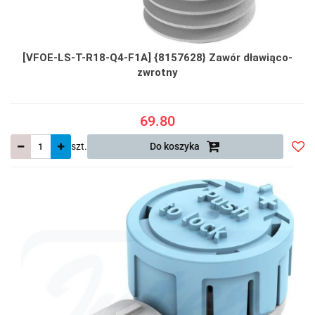
[VFOE-LS-T-R18-Q4-F1A] {8157628} Zawór dławiąco-
zwrotny
69.80
szt.
Do koszyka
Do
prze