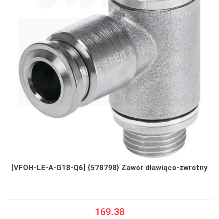
[VFOH-LE-A-G18-Q6] {578798} Zawór dławiąco-zwrotny
169.38