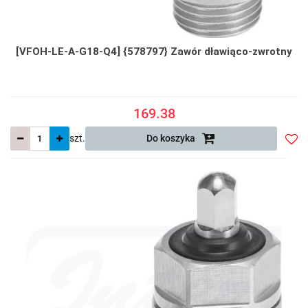
[VFOH-LE-A-G18-Q4] {578797} Zawór dławiąco-zwrotny
169.38
szt.
Do koszyka
Do
prze