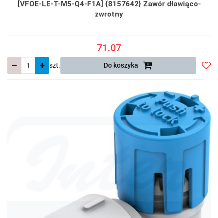
[VFOE-LE-T-M5-Q4-F1A] {8157642} Zawór dławiąco-
zwrotny
71.07
szt.
Do koszyka
Do
prze