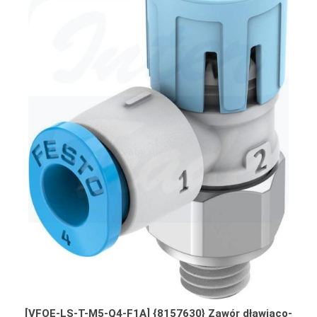
[VFOE-LS-T-M5-Q4-F1A] {8157630} Zawór dławiąco-