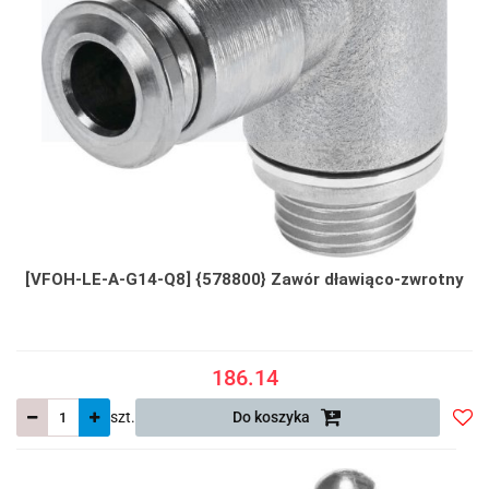
[VFOH-LE-A-G14-Q8] {578800} Zawór dławiąco-zwrotny
186.14
szt.
Do koszyka
Do
prze