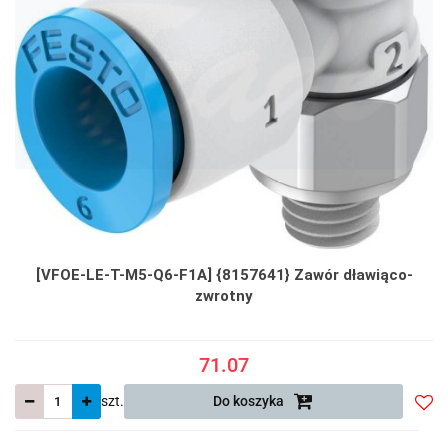
[VFOE-LE-T-M5-Q6-F1A] {8157641} Zawór dławiąco-
zwrotny
71.07
szt.
Do koszyka
Do
prze