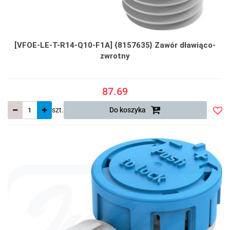
[VFOE-LE-T-R14-Q10-F1A] {8157635} Zawór dławiąco-
zwrotny
87.69
szt.
Do koszyka
Do
prze