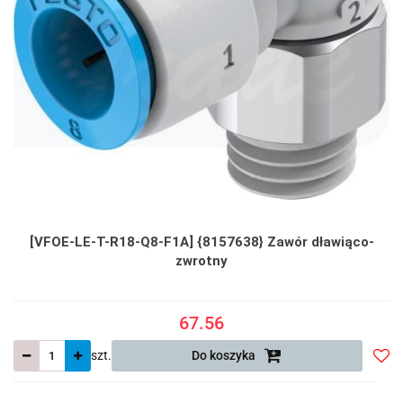
[VFOE-LE-T-R18-Q8-F1A] {8157638} Zawór dławiąco-
zwrotny
67.56
szt.
Do koszyka
Do
prze