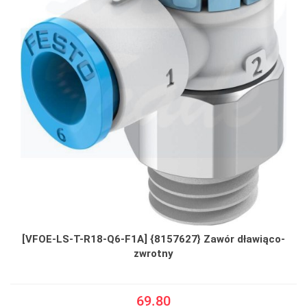
[VFOE-LS-T-R18-Q6-F1A] {8157627} Zawór dławiąco-
zwrotny
69.80