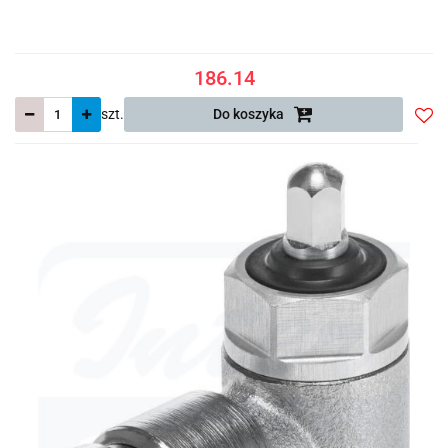
186.14
szt.
Do koszyka
Do
prze