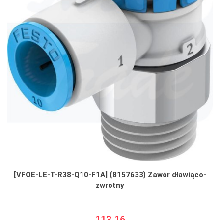
[VFOE-LE-T-R38-Q10-F1A] {8157633} Zawór dławiąco-
zwrotny
113.16