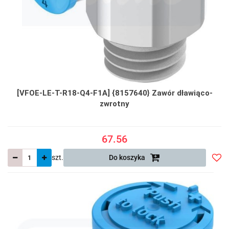
[VFOE-LE-T-R18-Q4-F1A] {8157640} Zawór dławiąco-
zwrotny
67.56
szt.
Do koszyka
Do
prze