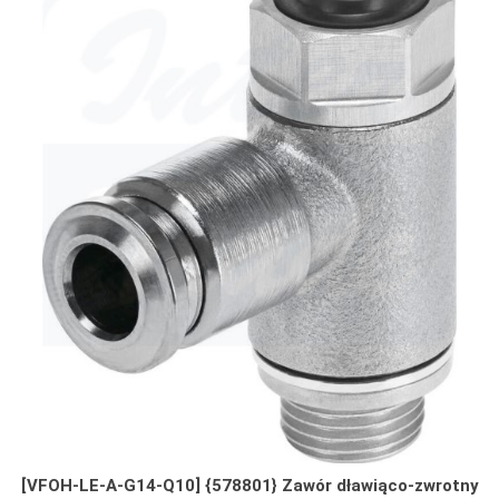
[VFOH-LE-A-G14-Q10] {578801} Zawór dławiąco-zwrotny