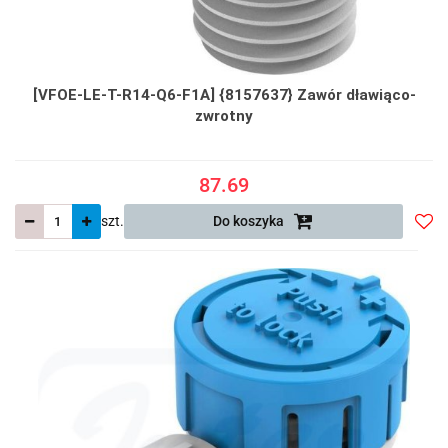
[VFOE-LE-T-R14-Q6-F1A] {8157637} Zawór dławiąco-
zwrotny
87.69
szt.
Do koszyka
Do
prze