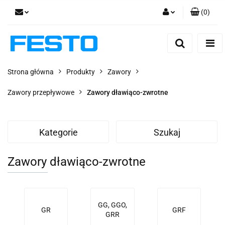
(
0
)
Zaloguj się
Zarejestruj się
Dodaj zgłoszenie
Strona główna
Produkty
Zawory
Zgody cookies
Zawory przepływowe
Zawory dławiąco-zwrotne
Kategorie
Szukaj
Zawory dławiąco-zwrotne
GG, GGO,
GR
GRF
GRR