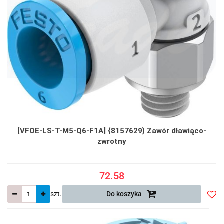
[VFOE-LS-T-M5-Q6-F1A] {8157629} Zawór dławiąco-
zwrotny
72.58
szt.
Do koszyka
Do
prze