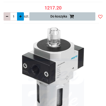
1217.20
szt.
Do koszyka
Do
prze