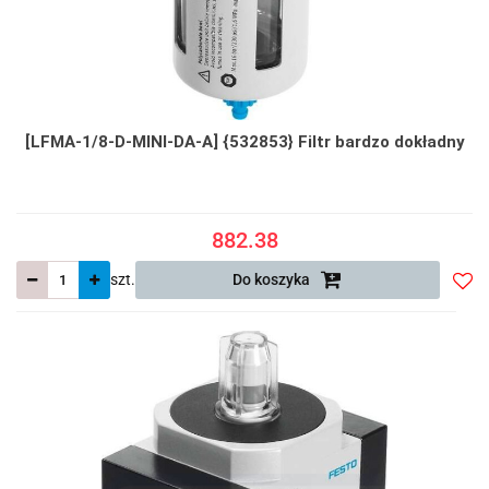
[LFMA-1/8-D-MINI-DA-A] {532853} Filtr bardzo dokładny
882.38
szt.
Do koszyka
Do
prze