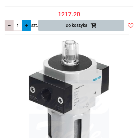
1217.20
szt.
Do koszyka
Do
prze