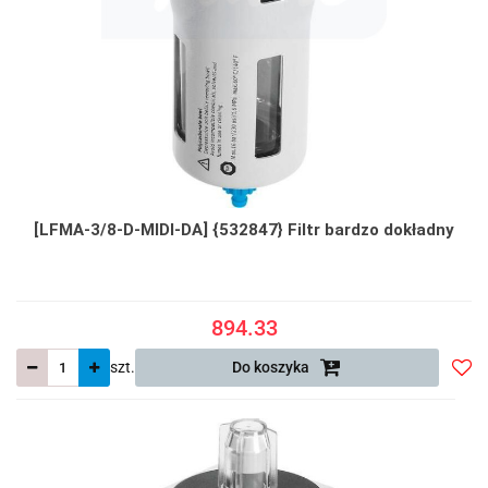
[LFMA-3/8-D-MIDI-DA] {532847} Filtr bardzo dokładny
894.33
szt.
Do koszyka
Do
prze