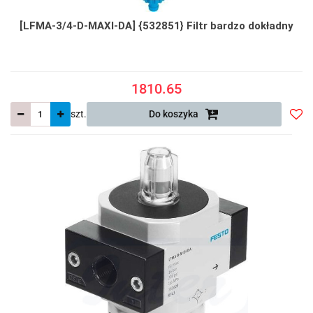
[LFMA-3/4-D-MAXI-DA] {532851} Filtr bardzo dokładny
1810.65
szt.
Do koszyka
Do
prze