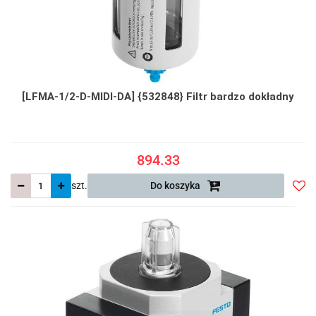
[LFMA-1/2-D-MIDI-DA] {532848} Filtr bardzo dokładny
894.33
szt.
Do koszyka
Do
prze