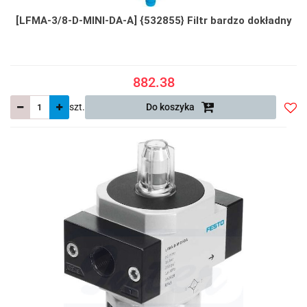
[LFMA-3/8-D-MINI-DA-A] {532855} Filtr bardzo dokładny
882.38
szt.
Do koszyka
Do
prze