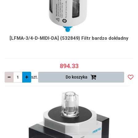
[LFMA-3/4-D-MIDI-DA] {532849} Filtr bardzo dokładny
894.33
szt.
Do koszyka
Do
prze