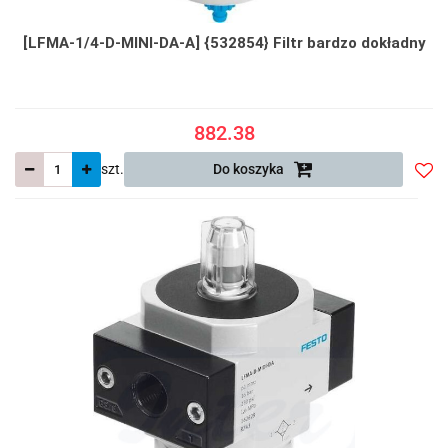
[LFMA-1/4-D-MINI-DA-A] {532854} Filtr bardzo dokładny
882.38
szt.
Do koszyka
Do
prze