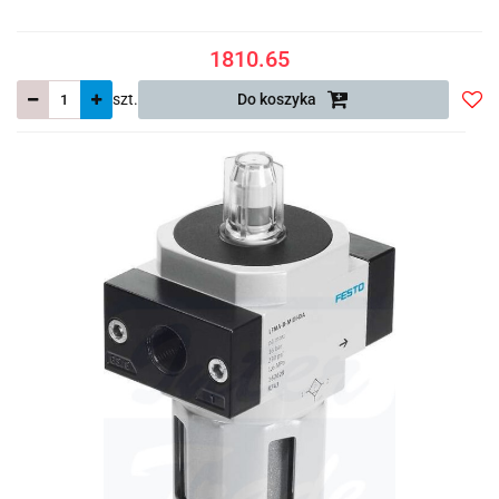
1810.65
szt.
Do koszyka
Do
prze