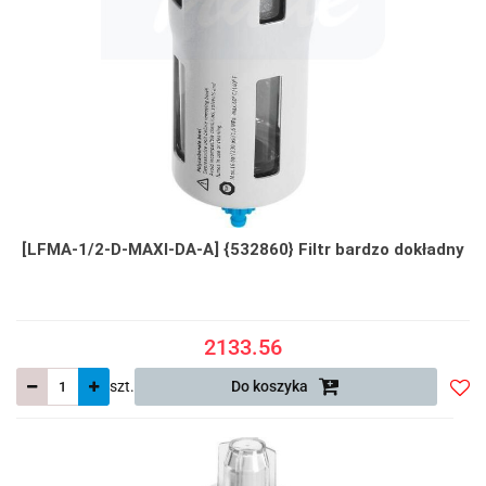
[LFMA-1/2-D-MAXI-DA-A] {532860} Filtr bardzo dokładny
2133.56
szt.
Do koszyka
Do
prze