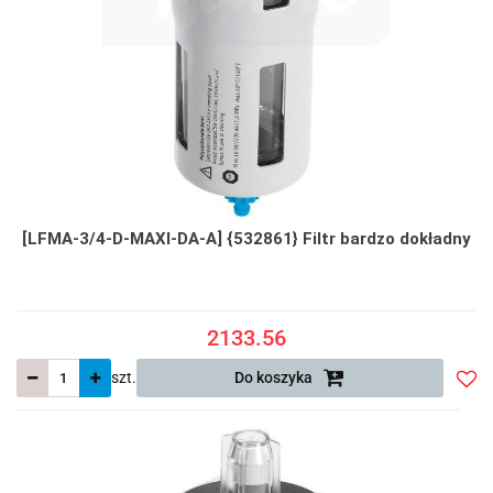
[LFMA-3/4-D-MAXI-DA-A] {532861} Filtr bardzo dokładny
2133.56
szt.
Do koszyka
Do
prze