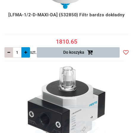
[LFMA-1/2-D-MAXI-DA] {532850} Filtr bardzo dokładny
1810.65
szt.
Do koszyka
Do
prze