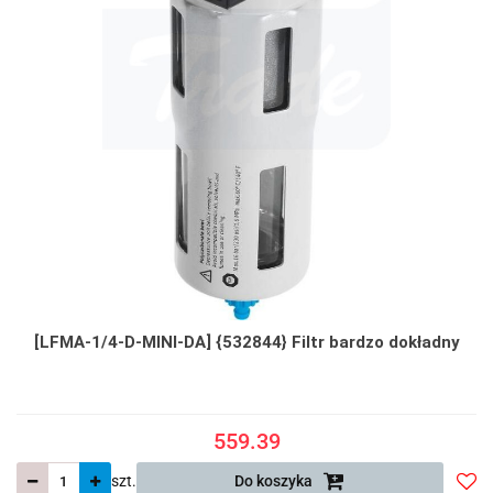
[LFMA-1/4-D-MINI-DA] {532844} Filtr bardzo dokładny
559.39
szt.
Do koszyka