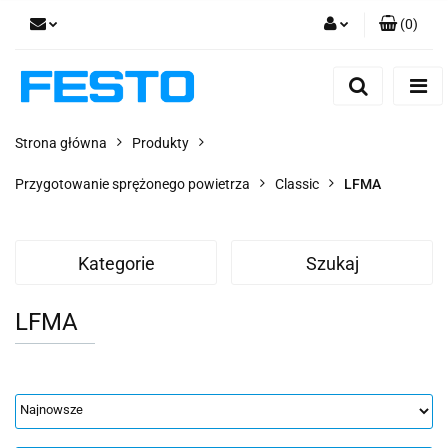
(
0
)
Zaloguj się
Zarejestruj się
Dodaj zgłoszenie
Strona główna
Produkty
Zgody cookies
Przygotowanie sprężonego powietrza
Classic
LFMA
Kategorie
Szukaj
LFMA