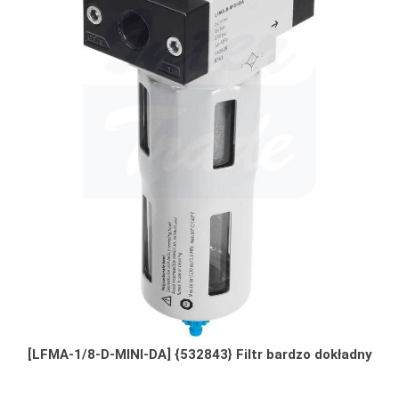
[LFMA-1/8-D-MINI-DA] {532843} Filtr bardzo dokładny