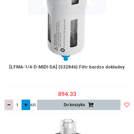
[LFMA-1/4-D-MIDI-DA] {532846} Filtr bardzo dokładny
894.33
szt.
Do koszyka
Do
prze