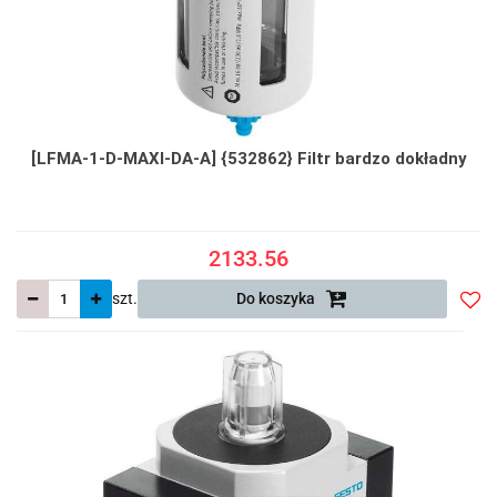
[LFMA-1-D-MAXI-DA-A] {532862} Filtr bardzo dokładny
2133.56
szt.
Do koszyka
Do
prze