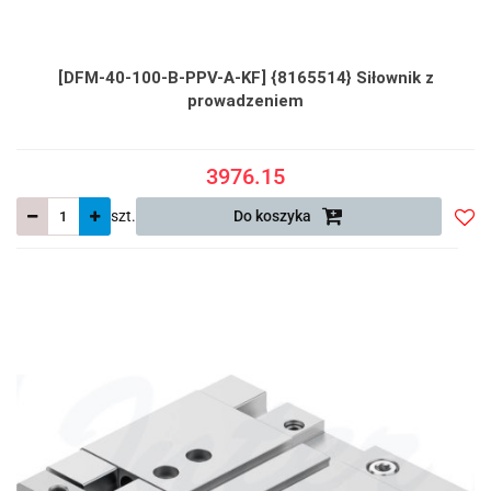
[DFM-40-100-B-PPV-A-KF] {8165514} Siłownik z
prowadzeniem
3976.15
szt.
Do koszyka
Do
prze