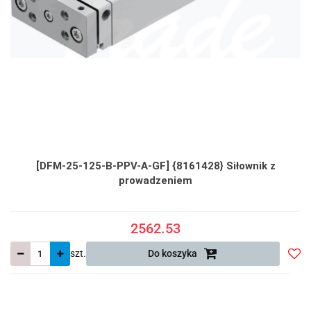
[DFM-25-125-B-PPV-A-GF] {8161428} Siłownik z
prowadzeniem
2562.53
szt.
Do koszyka
Do
prze