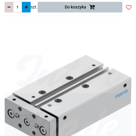
szt.
Do koszyka
Do
prze