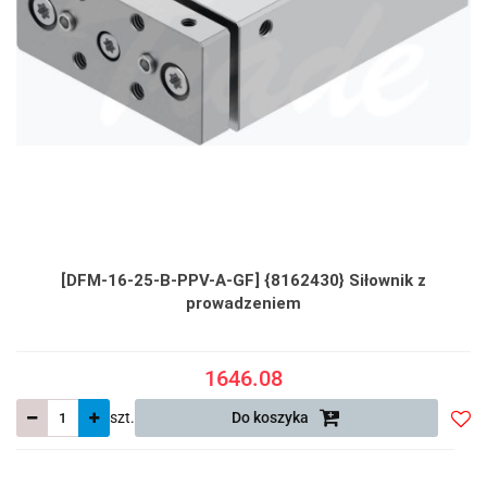
[DFM-16-25-B-PPV-A-GF] {8162430} Siłownik z
prowadzeniem
1646.08
szt.
Do koszyka
Do
prze