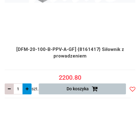
[DFM-20-100-B-PPV-A-GF] {8161417} Siłownik z
prowadzeniem
2200.80
szt.
Do koszyka
Do
prze