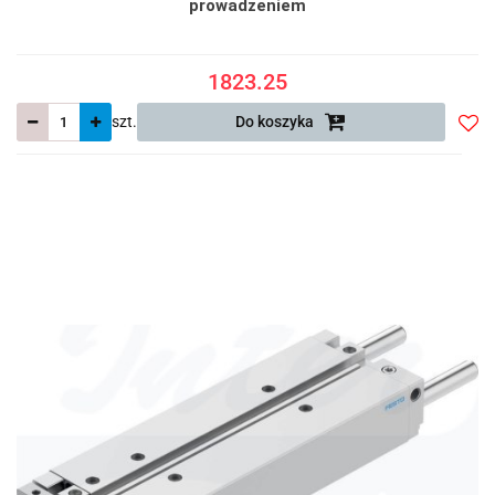
prowadzeniem
1823.25
szt.
Do koszyka
Do
prze