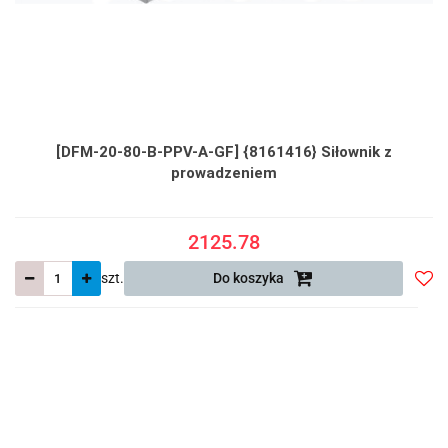
[DFM-20-80-B-PPV-A-GF] {8161416} Siłownik z
prowadzeniem
2125.78
szt.
Do koszyka
Do
prze