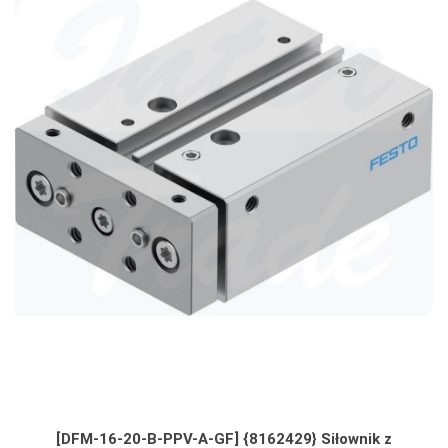
[DFM-16-20-B-PPV-A-GF] {8162429} Siłownik z