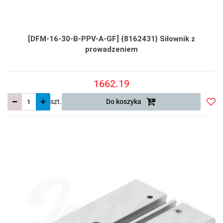
[DFM-16-30-B-PPV-A-GF] {8162431} Siłownik z
prowadzeniem
1662.19
szt.
Do koszyka
Do
prze