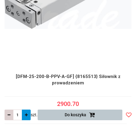
[DFM-25-200-B-PPV-A-GF] {8165513} Siłownik z
prowadzeniem
2900.70
szt.
Do koszyka
Do
prze