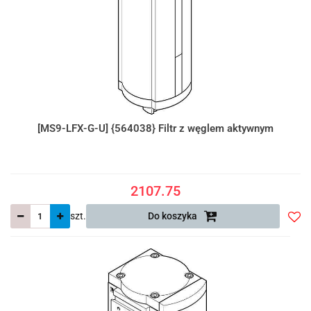
[MS9-LFX-G-U] {564038} Filtr z węglem aktywnym
2107.75
szt.
Do koszyka
Do
prze