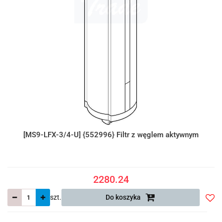
[MS9-LFX-3/4-U] {552996} Filtr z węglem aktywnym
2280.24
szt.
Do koszyka
Do
prze