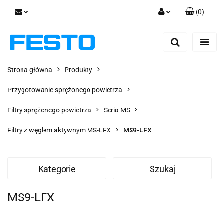
(
0
)
Zaloguj się
Zarejestruj się
Dodaj zgłoszenie
Strona główna
Produkty
Zgody cookies
Przygotowanie sprężonego powietrza
Filtry sprężonego powietrza
Seria MS
Filtry z węglem aktywnym MS-LFX
MS9-LFX
Kategorie
Szukaj
MS9-LFX