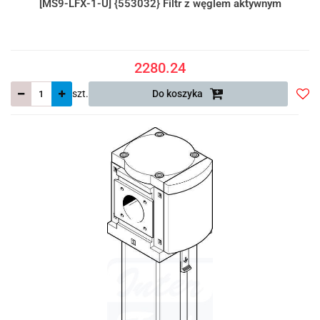
[MS9-LFX-1-U] {553032} Filtr z węglem aktywnym
2280.24
szt.
Do koszyka
Do
prze