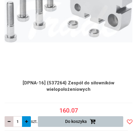
[DPNA-16] {537264} Zespół do siłowników
wielopołożeniowych
160.07
szt.
Do koszyka
Do
prze