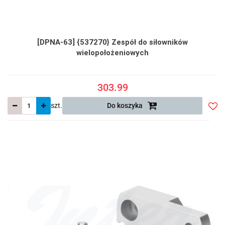
[DPNA-63] {537270} Zespół do siłowników
wielopołożeniowych
303.99
szt.
Do koszyka
Do
prze