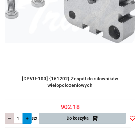
[DPVU-100] {161202} Zespół do siłowników
wielopołożeniowych
902.18
szt.
Do koszyka
Do
prze