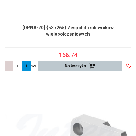
[DPNA-20] {537265} Zespół do siłowników
wielopołożeniowych
166.74
szt.
Do koszyka
Do
prze