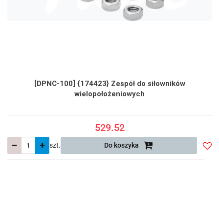
[DPNC-100] {174423} Zespół do siłowników
wielopołożeniowych
529.52
szt.
Do koszyka
Do
prze