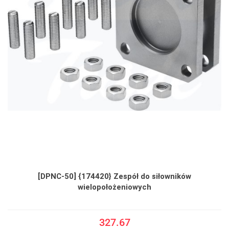
[DPNC-50] {174420} Zespół do siłowników
wielopołożeniowych
327.67