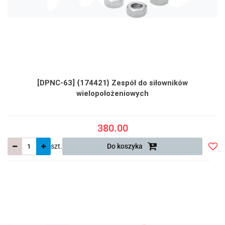
[DPNC-63] {174421} Zespół do siłowników
wielopołożeniowych
380.00
szt.
Do koszyka
Do
prze