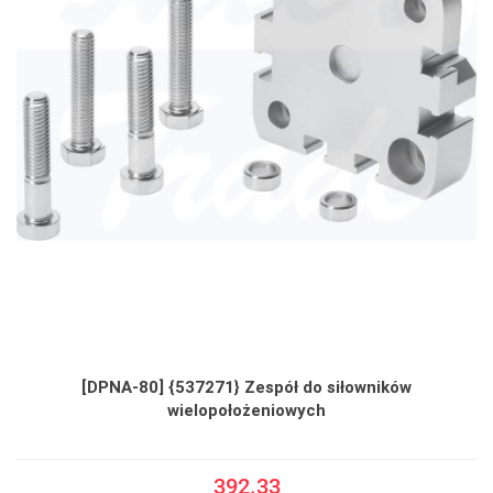
[DPNA-80] {537271} Zespół do siłowników
wielopołożeniowych
392.33