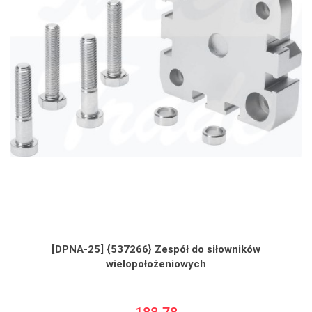
[DPNA-25] {537266} Zespół do siłowników
wielopołożeniowych