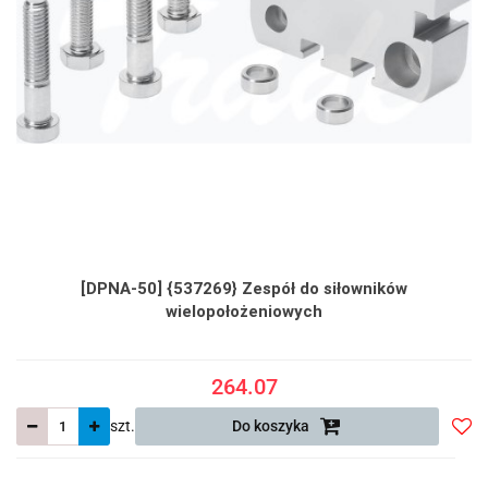
[DPNA-50] {537269} Zespół do siłowników
wielopołożeniowych
264.07
szt.
Do koszyka
Do
prze