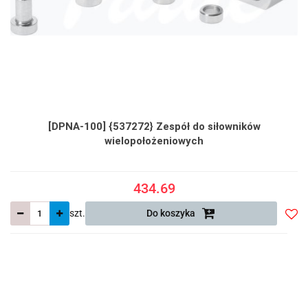
[DPNA-100] {537272} Zespół do siłowników
wielopołożeniowych
434.69
szt.
Do koszyka
Do
prze