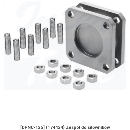
[DPNC-125] {174424} Zespół do siłowników