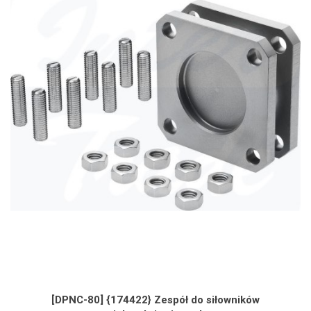
[DPNC-80] {174422} Zespół do siłowników