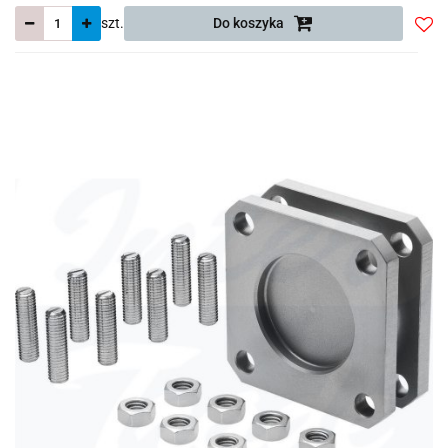
szt.
Do koszyka
Do
prze