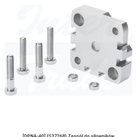
[DPNA-40] {537268} Zespół do siłowników