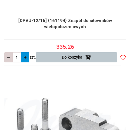
[DPVU-12/16] {161194} Zespół do siłowników
wielopołożeniowych
335.26
szt.
Do koszyka
Do
prze