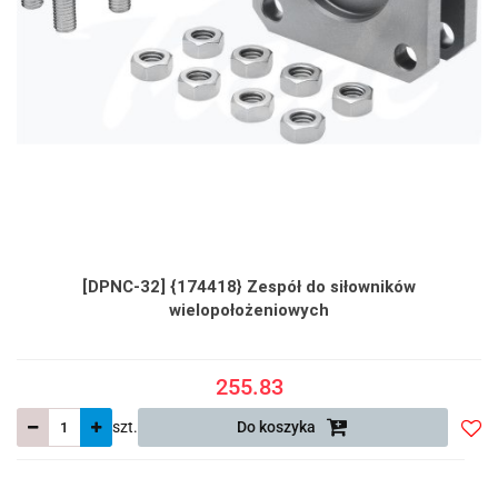
[DPNC-32] {174418} Zespół do siłowników
wielopołożeniowych
255.83
szt.
Do koszyka
Do
prze