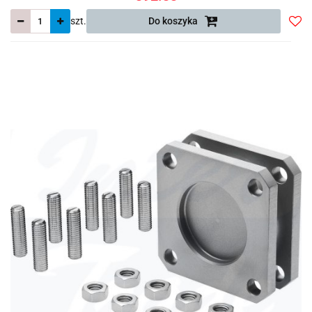
szt.
Do koszyka
Do
prze