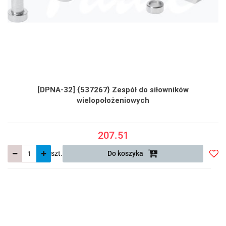
[DPNA-32] {537267} Zespół do siłowników
wielopołożeniowych
207.51
szt.
Do koszyka
Do
prze