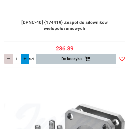
[DPNC-40] {174419} Zespół do siłowników
wielopołożeniowych
286.89
szt.
Do koszyka
Do
prze