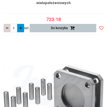
wielopołożeniowych
723.18
szt.
Do koszyka
Do
prze