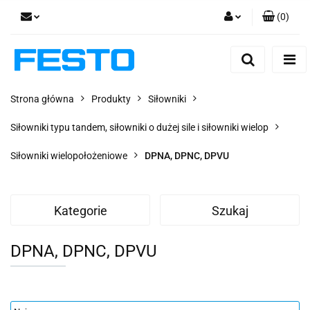
(
0
)
Zaloguj się
Zarejestruj się
Dodaj zgłoszenie
Strona główna
Produkty
Siłowniki
Zgody cookies
Siłowniki typu tandem, siłowniki o dużej sile i siłowniki wielop
Siłowniki wielopołożeniowe
DPNA, DPNC, DPVU
Kategorie
Szukaj
DPNA, DPNC, DPVU