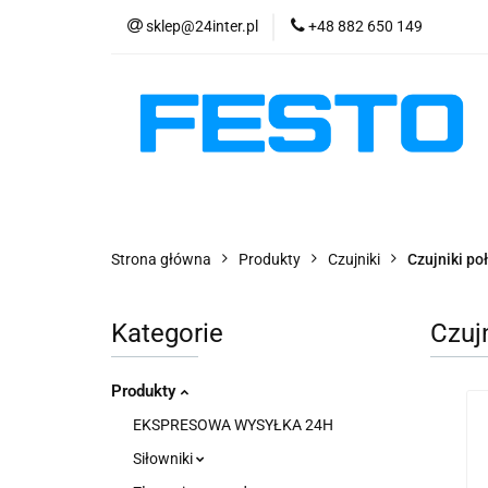
sklep@24inter.pl
+48 882 650 149
PRODUKTY
E
AKTUALNOŚCI
PRODUKTY
EKSPRESOWA WYSYŁKA - 2
Strona główna
Produkty
Czujniki
Czujniki po
Kategorie
Czuj
Produkty
EKSPRESOWA WYSYŁKA 24H
Siłowniki