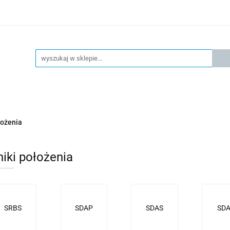
KSPRESOWA WYSYŁKA - 24H
OFICIALNY DYSTRYBUTOR 
KONTAKT
KSP
4H
OFICIALNY DYSTRYBUTOR FESTO
AKTUALNOŚCI
łożenia
niki położenia
SRBS
SDAP
SDAS
SDA