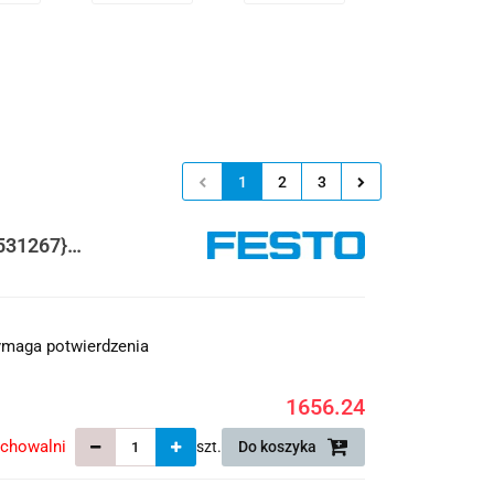
1
2
3
531267}
maga potwierdzenia
1656.24
echowalni
szt.
Do koszyka