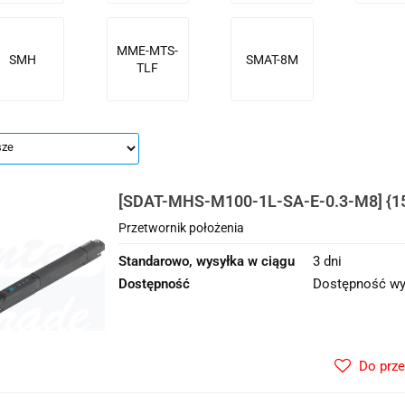
MME-MTS-
SMH
SMAT-8M
TLF
[SDAT-MHS-M100-1L-SA-E-0.3-M8] {1
Przetwornik położenia
Przetwornik położenia
Standarowo, wysyłka w ciągu
3 dni
Dostępność
Dostępność wy
Do prz