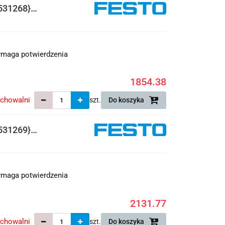
531268}
maga potwierdzenia
1854.38
echowalni
szt.
Do koszyka
531269}
maga potwierdzenia
2131.77
echowalni
szt.
Do koszyka