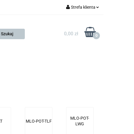
Strefa klienta
FESTO
Zaloguj się
Zarejestruj się
0,00 zł
0
Dodaj zgłoszenie
Zgody cookies
KONTAKT
KSP
MLO-POT-
T
MLO-POT-TLF
LWG