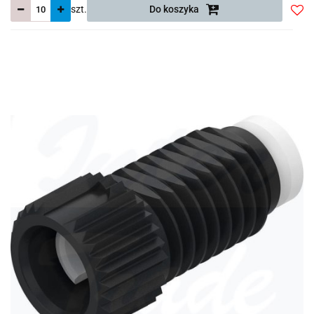
szt.
Do koszyka
Do
prze