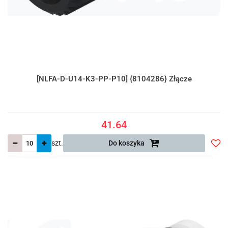
[NLFA-D-U14-K3-PP-P10] {8104286} Złącze
41.64
szt.
Do koszyka
Do
prze