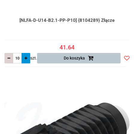
[NLFA-D-U14-B2.1-PP-P10] {8104289} Złącze
41.64
szt.
Do koszyka
Do
prze