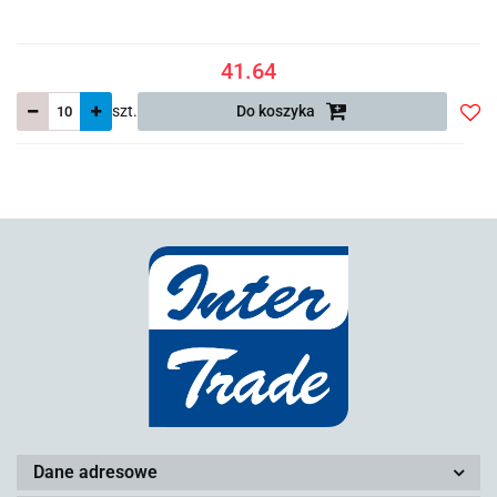
41.64
szt.
Do koszyka
Do
prze
Dane adresowe