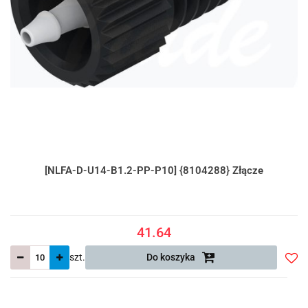
[NLFA-D-U14-B1.2-PP-P10] {8104288} Złącze
41.64
szt.
Do koszyka
Do
prze