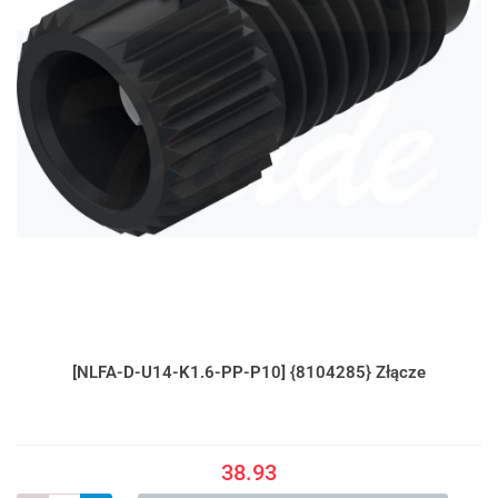
[NLFA-D-U14-K1.6-PP-P10] {8104285} Złącze
38.93