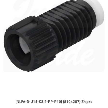
[NLFA-D-U14-K3.2-PP-P10] {8104287} Złącze