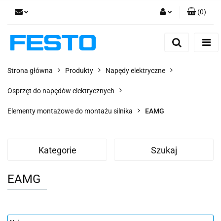
(
0
)
Zaloguj się
Zarejestruj się
Dodaj zgłoszenie
Strona główna
Produkty
Napędy elektryczne
Zgody cookies
Osprzęt do napędów elektrycznych
Elementy montażowe do montażu silnika
EAMG
Kategorie
Szukaj
EAMG