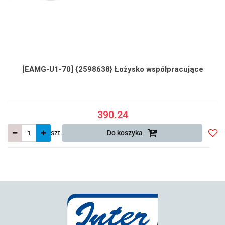
[EAMG-U1-70] {2598638} Łożysko współpracujące
390.24
szt.
Do koszyka
Do
prze