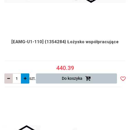
[EAMG-U1-110] {1354284} Łożysko współpracujące
440.39
szt.
Do koszyka
Do
prze