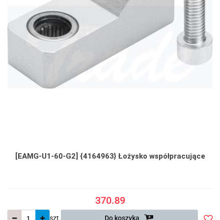
[EAMG-U1-60-G2] {4164963} Łożysko współpracujące
370.89
szt.
Do koszyka