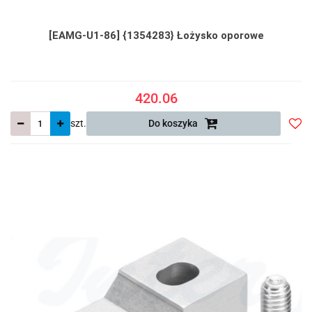
[EAMG-U1-86] {1354283} Łożysko oporowe
420.06
szt.
Do koszyka
Do
prze