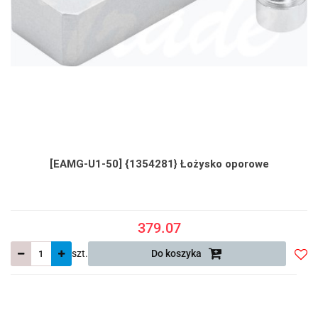
[EAMG-U1-50] {1354281} Łożysko oporowe
379.07
szt.
Do koszyka
Do
prze