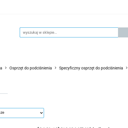
KSPRESOWA WYSYŁKA - 24H
OFICIALNY DYSTRYBUTOR 
KONTAKT
KSP
4H
OFICIALNY DYSTRYBUTOR FESTO
AKTUALNOŚCI
wa
Osprzęt do podciśnienia
Specyficzny osprzęt do podciśnienia
I