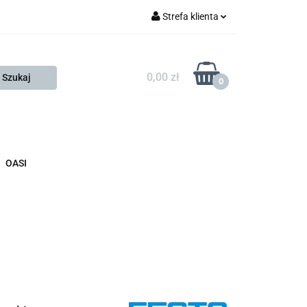
Strefa klienta
FESTO
Zaloguj się
Zarejestruj się
0,00 zł
0
Dodaj zgłoszenie
Zgody cookies
KONTAKT
KSP
OASI