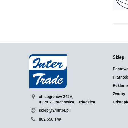
Sklep
Dostaw
Płatnośc
Reklama
Zwroty
ul. Legionów 243A,
43-502 Czechowice - Dziedzice
Odstąpi
sklep@24inter.pl
882 650 149