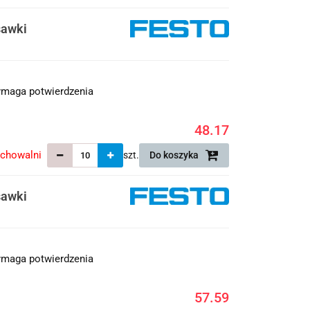
sawki
maga potwierdzenia
48.17
echowalni
szt.
Do koszyka
sawki
maga potwierdzenia
57.59