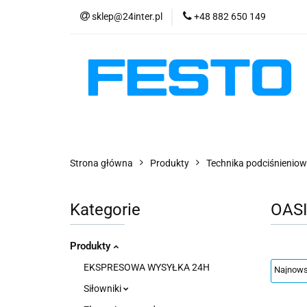
sklep@24inter.pl
+48 882 650 149
PRODUKTY
E
AKTUALNOŚCI
PRODUKTY
EKSPRESOWA WYSYŁKA - 2
Strona główna
Produkty
Technika podciśnienio
Kategorie
OAS
Produkty
EKSPRESOWA WYSYŁKA 24H
Siłowniki