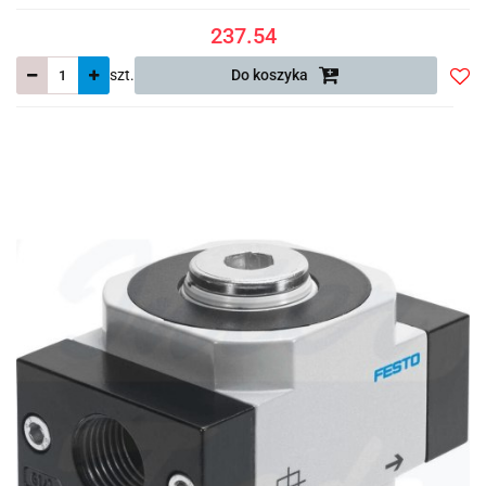
237.54
szt.
Do koszyka
Do
prze