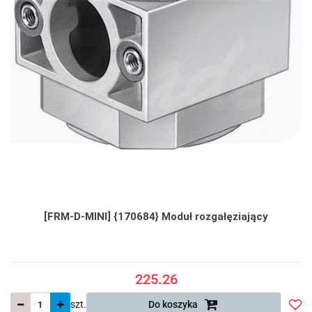
[FRM-D-MINI] {170684} Moduł rozgałęziający
225.26
szt.
Do koszyka