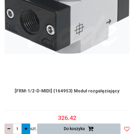
[FRM-1/2-D-MIDI] {164953} Moduł rozgałęziający
326.42
szt.
Do koszyka