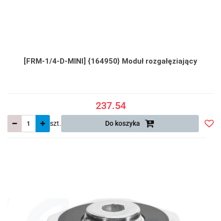
[FRM-1/4-D-MINI] {164950} Moduł rozgałęziający
237.54
szt.
Do koszyka
Do
prze