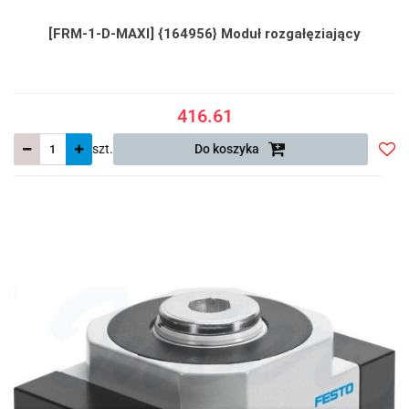
[FRM-1-D-MAXI] {164956} Moduł rozgałęziający
416.61
szt.
Do koszyka
Do
prze