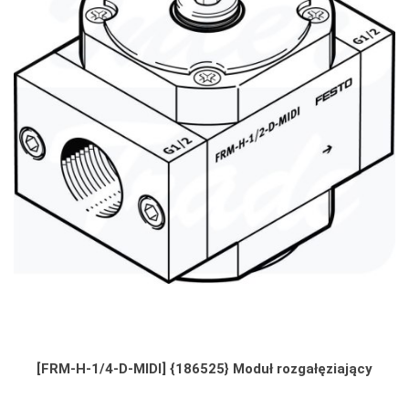
[FRM-H-1/4-D-MIDI] {186525} Moduł rozgałęziający