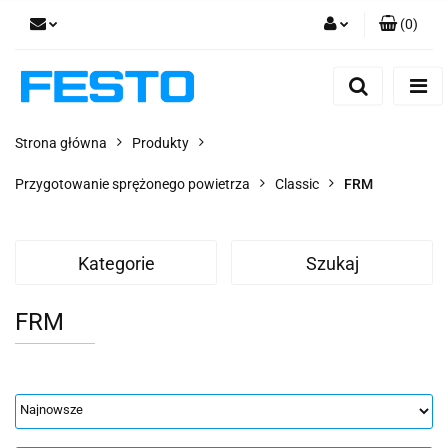
(
0
)
Zaloguj się
Zarejestruj się
Dodaj zgłoszenie
Strona główna
Produkty
Zgody cookies
Przygotowanie sprężonego powietrza
Classic
FRM
Kategorie
Szukaj
FRM