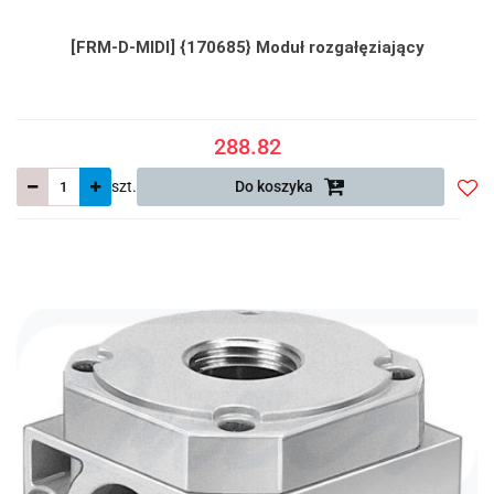
[FRM-D-MIDI] {170685} Moduł rozgałęziający
288.82
szt.
Do koszyka
Do
prze