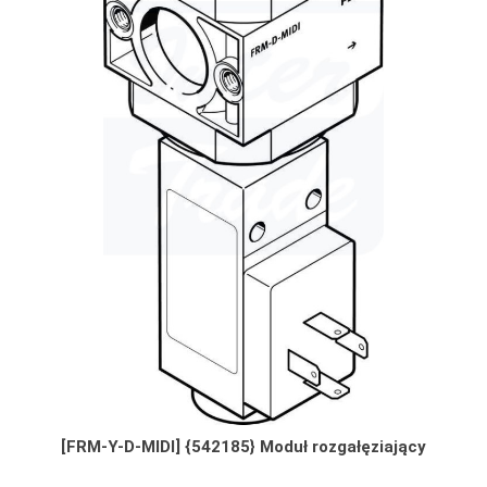
[FRM-Y-D-MIDI] {542185} Moduł rozgałęziający