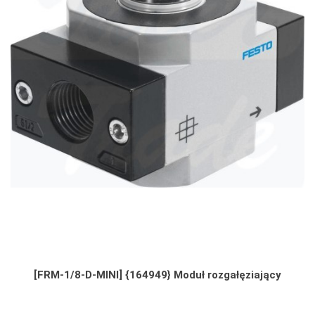
[FRM-1/8-D-MINI] {164949} Moduł rozgałęziający