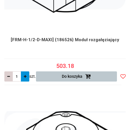
[FRM-H-1/2-D-MAXI] {186526} Moduł rozgałęziający
503.18
szt.
Do koszyka
Do
prze