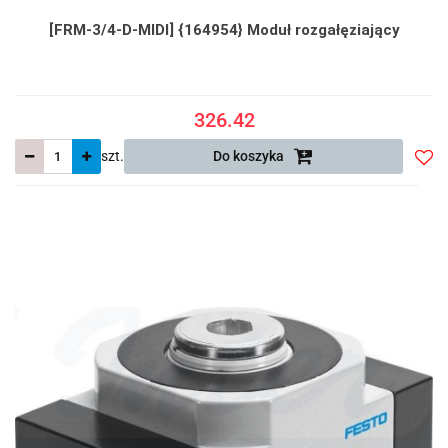
[FRM-3/4-D-MIDI] {164954} Moduł rozgałęziający
326.42
szt.
Do koszyka
Do
prze