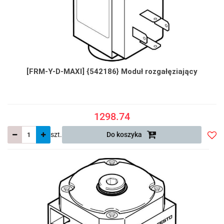
[FRM-Y-D-MAXI] {542186} Moduł rozgałęziający
1298.74
szt.
Do koszyka
Do
prze