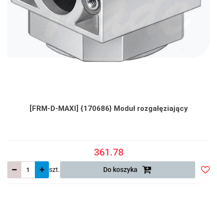
[FRM-D-MAXI] {170686} Moduł rozgałęziający
361.78
szt.
Do koszyka
Do
prze