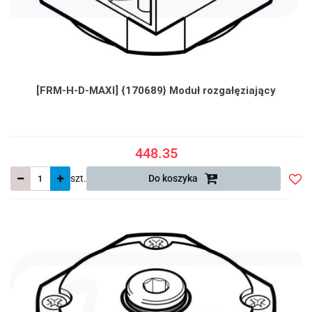
[FRM-H-D-MAXI] {170689} Moduł rozgałęziający
448.35
szt.
Do koszyka
Do
prze