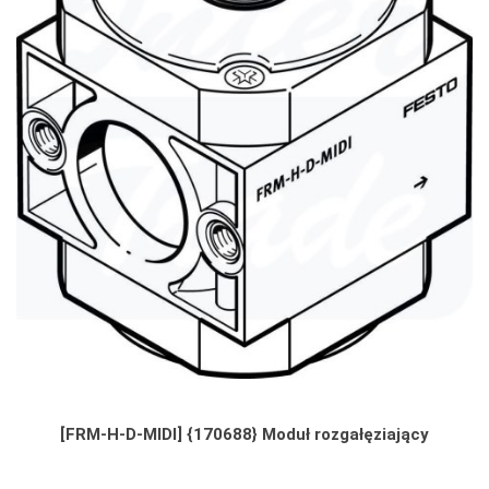
[FRM-H-D-MIDI] {170688} Moduł rozgałęziający