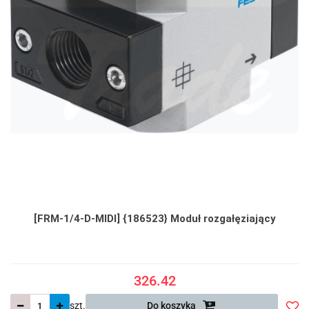
[FRM-1/4-D-MIDI] {186523} Moduł rozgałęziający
326.42
szt.
Do koszyka