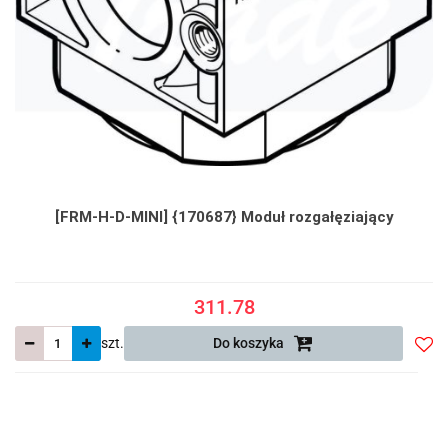
[FRM-H-D-MINI] {170687} Moduł rozgałęziający
311.78
szt.
Do koszyka
Do
prze