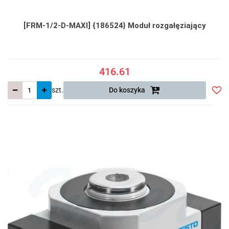
[FRM-1/2-D-MAXI] {186524} Moduł rozgałęziający
416.61
szt.
Do koszyka
Do
prze