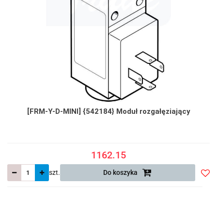
[FRM-Y-D-MINI] {542184} Moduł rozgałęziający
1162.15
szt.
Do koszyka
Do
prze