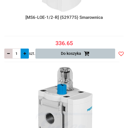
[MS6-LOE-1/2-R] {529775} Smarownica
336.65
szt.
Do koszyka
Do
prze