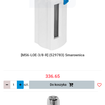
[MS6-LOE-3/8-R] {529783} Smarownica
336.65
szt.
Do koszyka
Do
prze