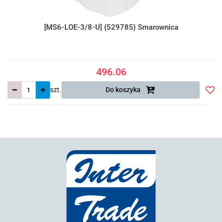
[MS6-LOE-3/8-U] {529785} Smarownica
496.06
szt.
Do koszyka
Do
prze