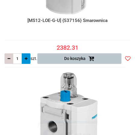
[MS12-LOE-G-U] {537156} Smarownica
2382.31
szt.
Do koszyka
Do
prze