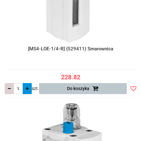
[MS4-LOE-1/4-R] {529411} Smarownica
228.82
szt.
Do koszyka
Do
prze