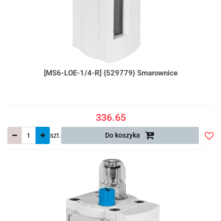
[MS6-LOE-1/4-R] {529779} Smarownice
336.65
szt.
Do koszyka
Do
prze