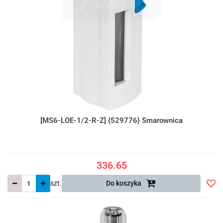
[MS6-LOE-1/2-R-Z] {529776} Smarownica
336.65
szt.
Do koszyka
Do
prze