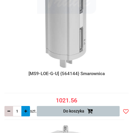
[MS9-LOE-G-U] {564144} Smarownica
1021.56
szt.
Do koszyka
Do
prze