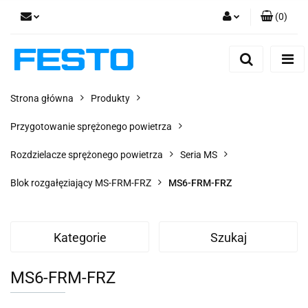
(
0
)
Zaloguj się
Zarejestruj się
Dodaj zgłoszenie
Strona główna
Produkty
Zgody cookies
Przygotowanie sprężonego powietrza
Rozdzielacze sprężonego powietrza
Seria MS
Blok rozgałęziający MS-FRM-FRZ
MS6-FRM-FRZ
Kategorie
Szukaj
MS6-FRM-FRZ