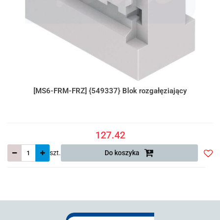
[MS6-FRM-FRZ] {549337} Blok rozgałęziający
127.42
szt.
Do koszyka
Do
prze