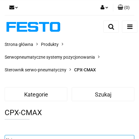
(
0
)
Zaloguj się
Zarejestruj się
Dodaj zgłoszenie
Strona główna
Produkty
Zgody cookies
Serwopneumatyczne systemy pozycjonowania
Sterownik serwo-pneumatyczny
CPX-CMAX
Kategorie
Szukaj
CPX-CMAX