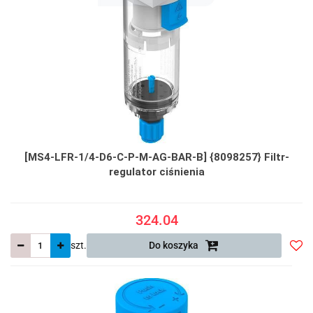
[MS4-LFR-1/4-D6-C-P-M-AG-BAR-B] {8098257} Filtr-
regulator ciśnienia
324.04
szt.
Do koszyka
Do
prze