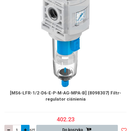
[MS6-LFR-1/2-D6-E-P-M-AG-MPA-B] {8098307} Filtr-
regulator ciśnienia
402.23
szt.
Do koszyka