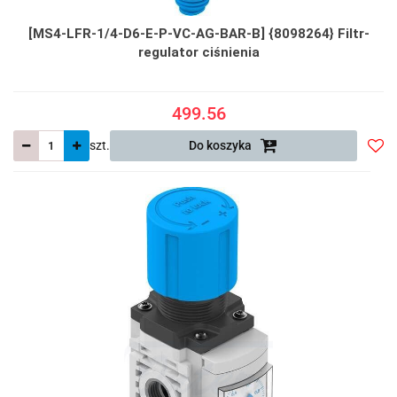
[MS4-LFR-1/4-D6-E-P-VC-AG-BAR-B] {8098264} Filtr-
regulator ciśnienia
499.56
szt.
Do koszyka
Do
prze