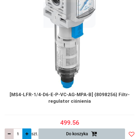
[MS4-LFR-1/4-D6-E-P-VC-AG-MPA-B] {8098256} Filtr-
regulator ciśnienia
499.56
szt.
Do koszyka