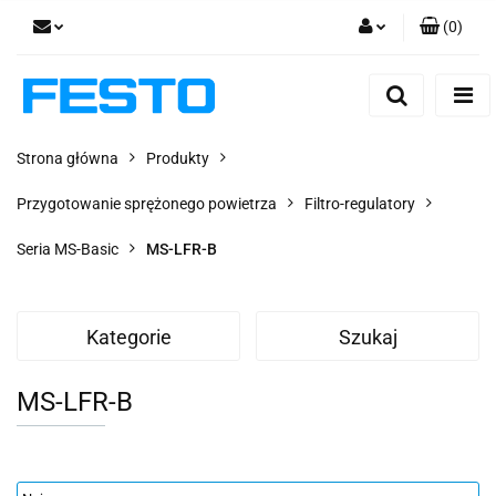
(
0
)
Zaloguj się
Zarejestruj się
Dodaj zgłoszenie
Strona główna
Produkty
Zgody cookies
Przygotowanie sprężonego powietrza
Filtro-regulatory
Seria MS-Basic
MS-LFR-B
Kategorie
Szukaj
MS-LFR-B