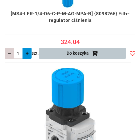
[MS4-LFR-1/4-D6-C-P-M-AG-MPA-B] {8098265} Filtr-
regulator ciśnienia
324.04
szt.
Do koszyka
Do
prze