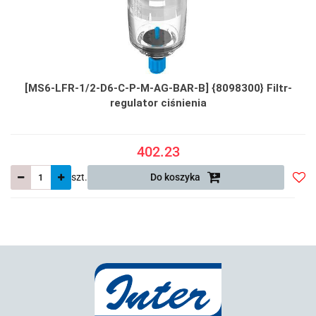
[MS6-LFR-1/2-D6-C-P-M-AG-BAR-B] {8098300} Filtr-
regulator ciśnienia
402.23
szt.
Do koszyka
Do
prze