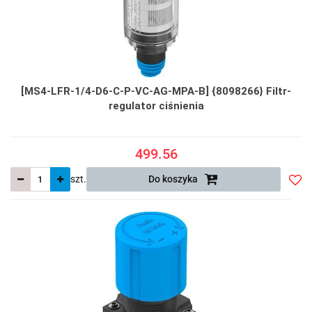
[MS4-LFR-1/4-D6-C-P-VC-AG-MPA-B] {8098266} Filtr-
regulator ciśnienia
499.56
szt.
Do koszyka
Do
prze