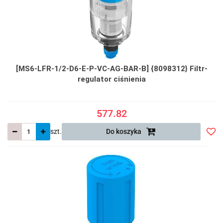
[MS6-LFR-1/2-D6-E-P-VC-AG-BAR-B] {8098312} Filtr-
regulator ciśnienia
577.82
szt.
Do koszyka
Do
prze