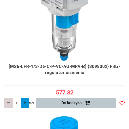
[MS6-LFR-1/2-D6-C-P-VC-AG-MPA-B] {8098302} Filtr-
regulator ciśnienia
577.82
szt.
Do koszyka
Do
prze