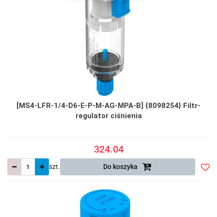
[MS4-LFR-1/4-D6-E-P-M-AG-MPA-B] {8098254} Filtr-
regulator ciśnienia
324.04
szt.
Do koszyka
Do
prze