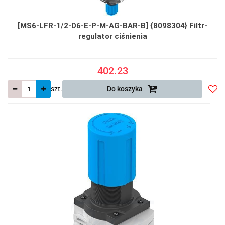
[MS6-LFR-1/2-D6-E-P-M-AG-BAR-B] {8098304} Filtr-
regulator ciśnienia
402.23
szt.
Do koszyka
Do
prze