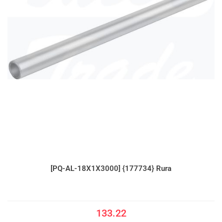
[PQ-AL-18X1X3000] {177734} Rura
133.22