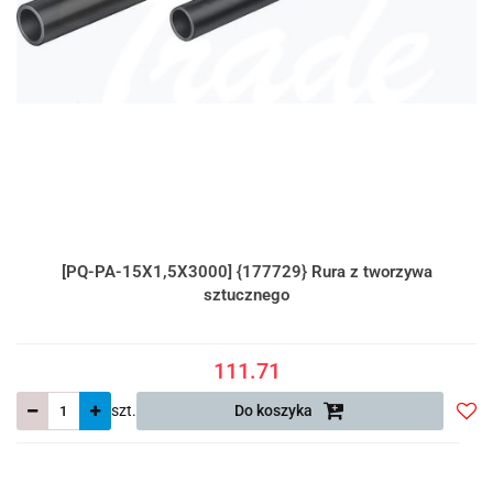
[PQ-PA-15X1,5X3000] {177729} Rura z tworzywa
sztucznego
111.71
szt.
Do koszyka
Do
prze