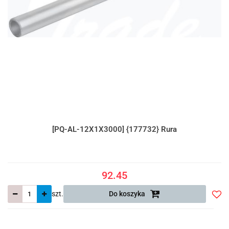
[PQ-AL-12X1X3000] {177732} Rura
92.45
szt.
Do koszyka
Do
prze