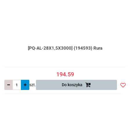
[PQ-AL-28X1,5X3000] {194593} Rura
194.59
szt.
Do koszyka
Do
prze