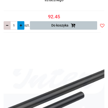
sztucznego
92.45
szt.
Do koszyka
Do
prze