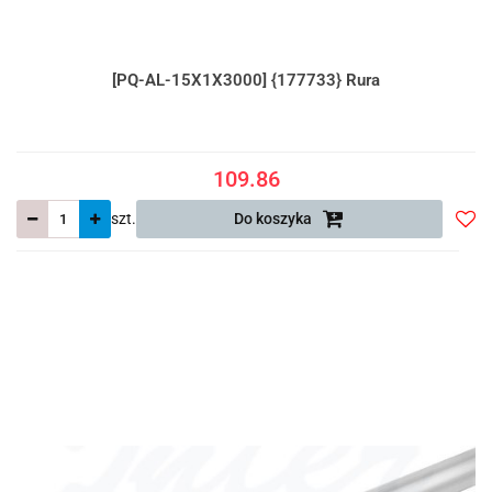
[PQ-AL-15X1X3000] {177733} Rura
109.86
szt.
Do koszyka
Do
prze