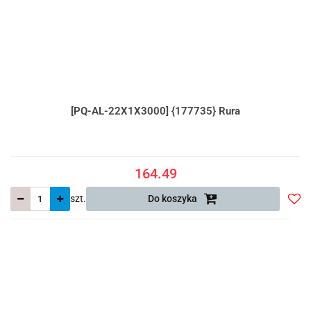
[PQ-AL-22X1X3000] {177735} Rura
164.49
szt.
Do koszyka
Do
prze