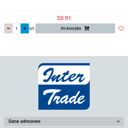
53.91
szt.
Do koszyka
Do
prze
Dane adresowe