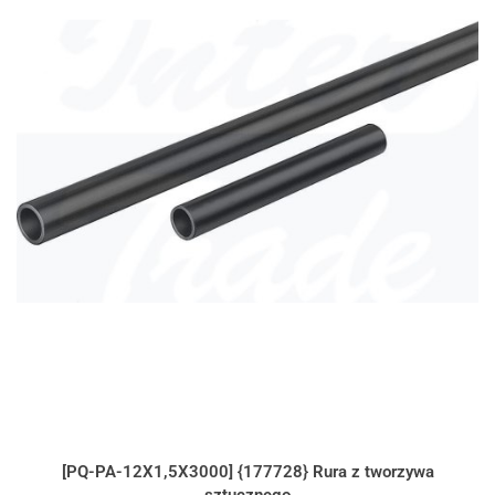
[PQ-PA-12X1,5X3000] {177728} Rura z tworzywa