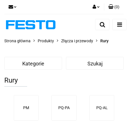
(
0
)
Zaloguj się
Zarejestruj się
Dodaj zgłoszenie
Strona główna
Produkty
Złącza i przewody
Rury
Zgody cookies
Kategorie
Szukaj
Rury
PM
PQ-PA
PQ-AL