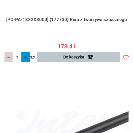
[PQ-PA-18X2X3000] {177730} Rura z tworzywa sztucznego
178.41
szt.
Do koszyka
Do
prze