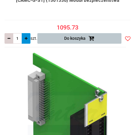
[CAMC-G-S1] {1501330} Moduł bezpieczeństwa
1095.73
szt.
Do koszyka
Do
prze