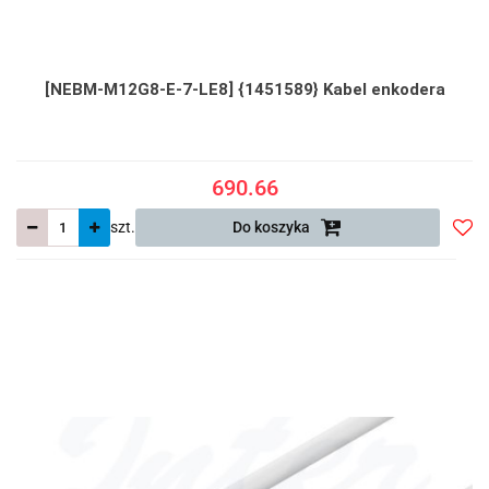
[NEBM-M12G8-E-7-LE8] {1451589} Kabel enkodera
690.66
szt.
Do koszyka
Do
prze