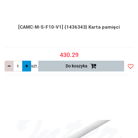
[CAMC-M-S-F10-V1] {1436343} Karta pamięci
430.29
szt.
Do koszyka
Do
prze