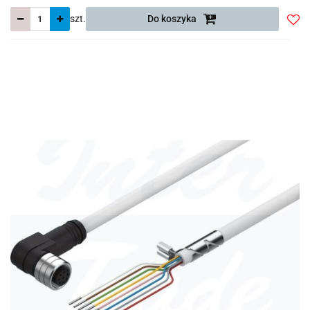
szt.
Do koszyka
Do
prze