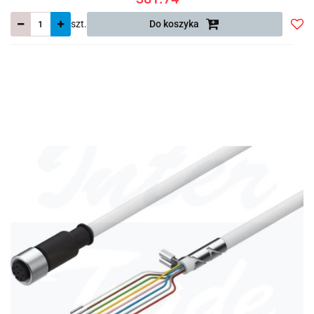
szt.
Do koszyka
Do
prze