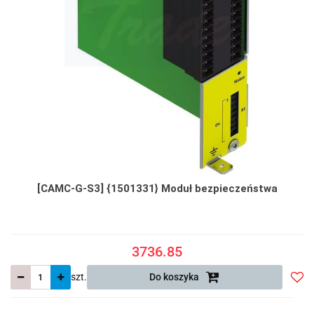
[CAMC-G-S3] {1501331} Moduł bezpieczeństwa
3736.85
szt.
Do koszyka
Do
prze