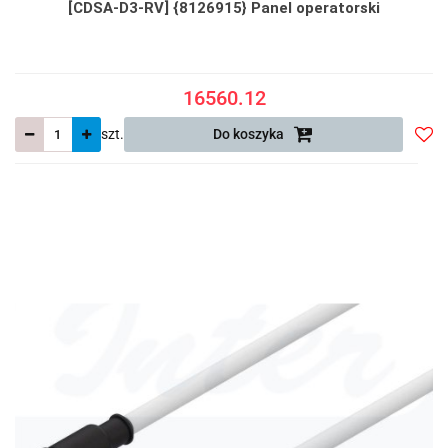
[CDSA-D3-RV] {8126915} Panel operatorski
16560.12
szt.
Do koszyka
Do
prze