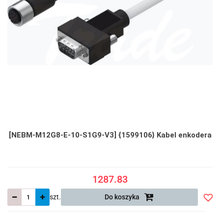
[NEBM-M12G8-E-10-S1G9-V3] {1599106} Kabel enkodera
1287.83
szt.
Do koszyka
Do
prze