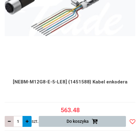
[NEBM-M12G8-E-5-LE8] {1451588} Kabel enkodera
563.48
szt.
Do koszyka
Do
prze