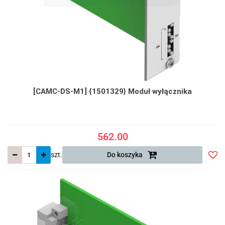
[CAMC-DS-M1] {1501329} Moduł wyłącznika
562.00
szt.
Do koszyka
Do
prze