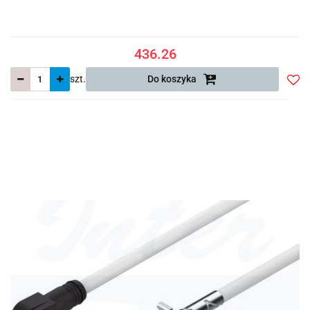
436.26
szt.
Do koszyka
Do
prze