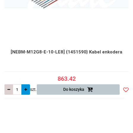
[NEBM-M12G8-E-10-LE8] {1451590} Kabel enkodera
863.42
szt.
Do koszyka
Do
prze