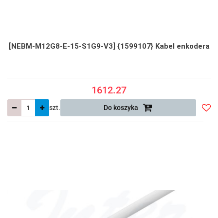
[NEBM-M12G8-E-15-S1G9-V3] {1599107} Kabel enkodera
1612.27
szt.
Do koszyka
Do
prze