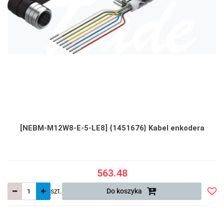
[NEBM-M12W8-E-5-LE8] {1451676} Kabel enkodera
563.48
szt.
Do koszyka
Do
prze