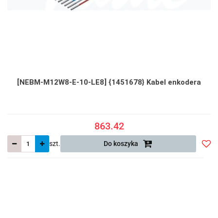
[NEBM-M12W8-E-10-LE8] {1451678} Kabel enkodera
863.42
szt.
Do koszyka
Do
prze