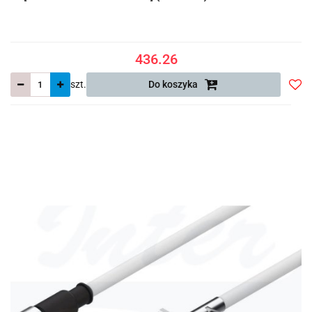
436.26
szt.
Do koszyka
Do
prze