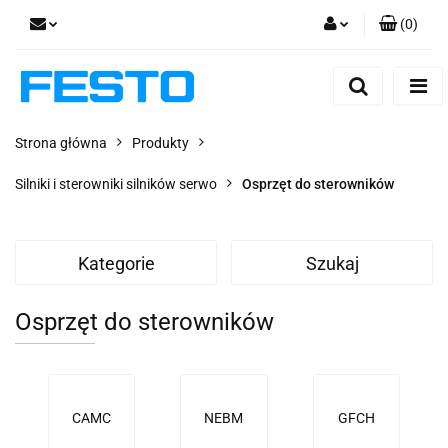
(
0
)
Zaloguj się
Zarejestruj się
Dodaj zgłoszenie
Strona główna
Produkty
Zgody cookies
Silniki i sterowniki silników serwo
Osprzęt do sterowników
Kategorie
Szukaj
Osprzęt do sterowników
CAMC
NEBM
GFCH