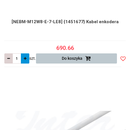
[NEBM-M12W8-E-7-LE8] {1451677} Kabel enkodera
690.66
szt.
Do koszyka
Do
prze