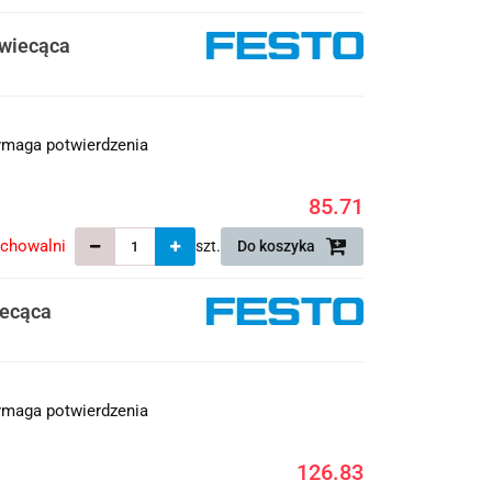
świecąca
maga potwierdzenia
85.71
echowalni
szt.
Do koszyka
iecąca
maga potwierdzenia
126.83