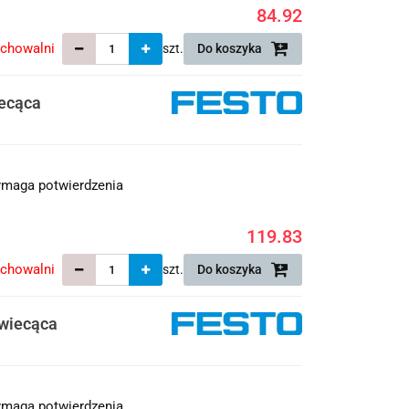
84.92
echowalni
szt.
Do koszyka
ecąca
maga potwierdzenia
119.83
echowalni
szt.
Do koszyka
wiecąca
maga potwierdzenia