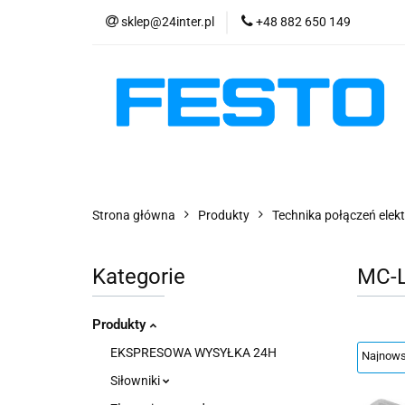
sklep@24inter.pl
+48 882 650 149
PRODUKTY
E
AKTUALNOŚCI
PRODUKTY
EKSPRESOWA WYSYŁKA - 2
Strona główna
Produkty
Technika połączeń elek
Kategorie
MC-L
Produkty
EKSPRESOWA WYSYŁKA 24H
Siłowniki