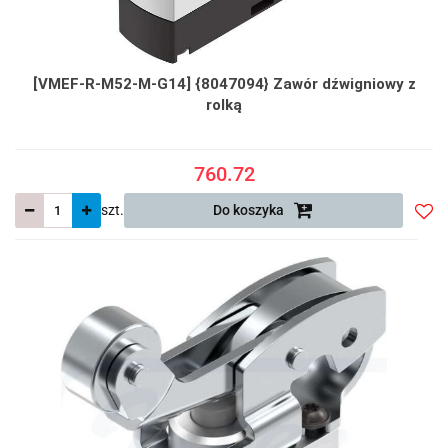
[VMEF-R-M52-M-G14] {8047094} Zawór dźwigniowy z
rolką
760.72
szt.
Do koszyka
Do
prze