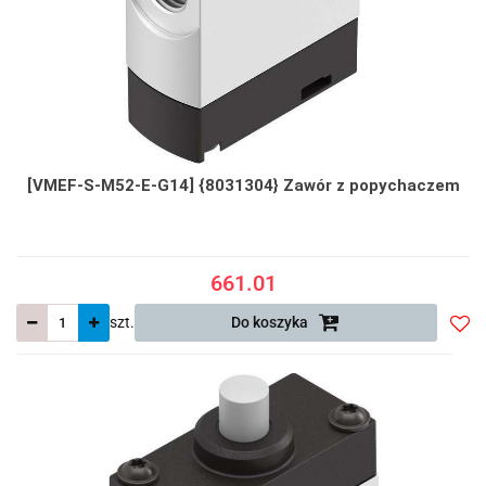
[VMEF-S-M52-E-G14] {8031304} Zawór z popychaczem
661.01
szt.
Do koszyka
Do
prze