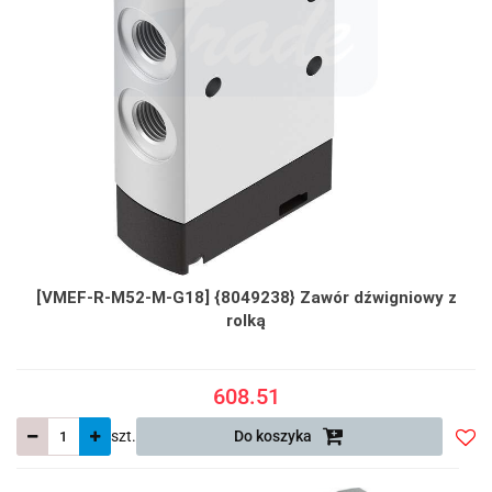
[VMEF-R-M52-M-G18] {8049238} Zawór dźwigniowy z
rolką
608.51
szt.
Do koszyka
Do
prze