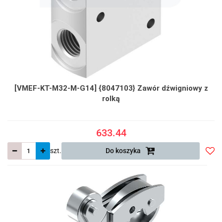
[VMEF-KT-M32-M-G14] {8047103} Zawór dźwigniowy z
rolką
633.44
szt.
Do koszyka
Do
prze