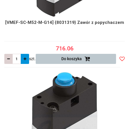
[VMEF-SC-M52-M-G14] {8031319} Zawór z popychaczem
716.06
szt.
Do koszyka
Do
prze