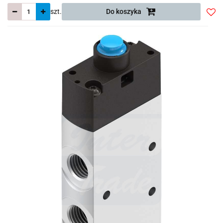
szt.
Do koszyka
Do
prze