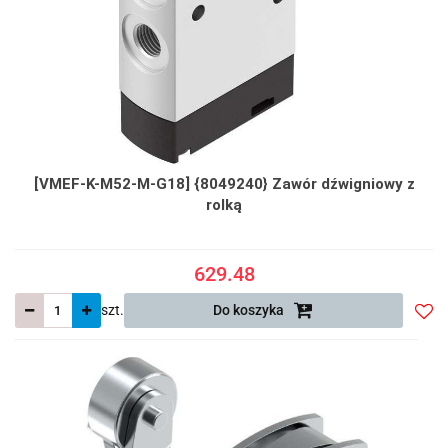
[VMEF-K-M52-M-G18] {8049240} Zawór dźwigniowy z
rolką
629.48
szt.
Do koszyka
Do
prze