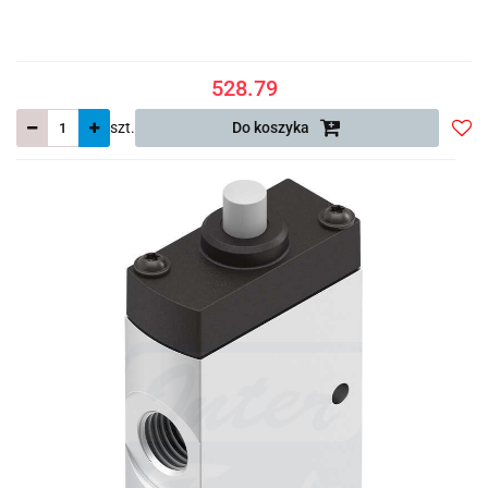
528.79
szt.
Do koszyka
Do
prze