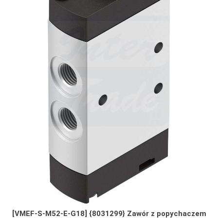
[VMEF-S-M52-E-G18] {8031299} Zawór z popychaczem