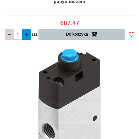
popychaczem
687.47
szt.
Do koszyka
Do
prze