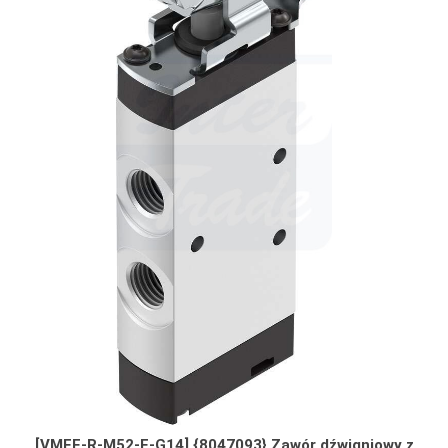
[VMEF-R-M52-E-G14] {8047093} Zawór dźwigniowy z