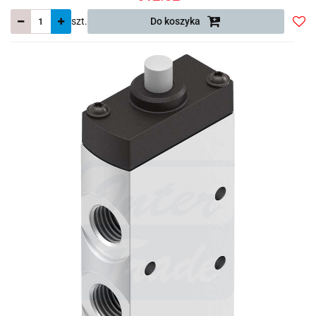
szt.
Do koszyka
Do
prze