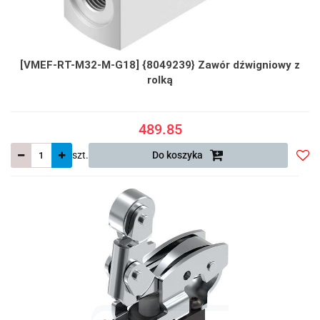
[VMEF-RT-M32-M-G18] {8049239} Zawór dźwigniowy z
rolką
489.85
szt.
Do koszyka
Do
prze