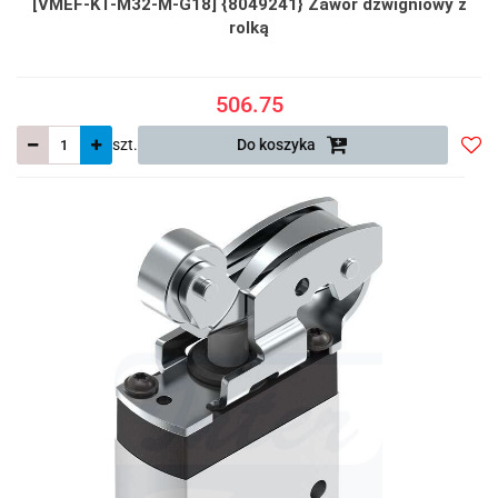
[VMEF-KT-M32-M-G18] {8049241} Zawór dźwigniowy z
rolką
506.75
szt.
Do koszyka
Do
prze