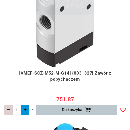
[VMEF-SCZ-M52-M-G14] {8031327} Zawór z
popychaczem
751.87
szt.
Do koszyka
Do
prze