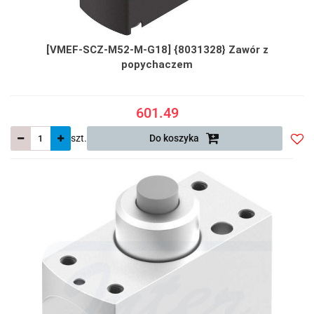
[VMEF-SCZ-M52-M-G18] {8031328} Zawór z
popychaczem
601.49
szt.
Do koszyka
Do
prze