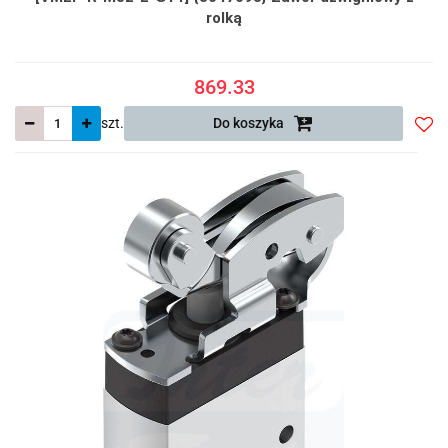
rolką
869.33
szt.
Do koszyka
Do
prze