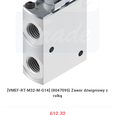
[VMEF-RT-M32-M-G14] {8047095} Zawór dźwigniowy z
rolką
612.32