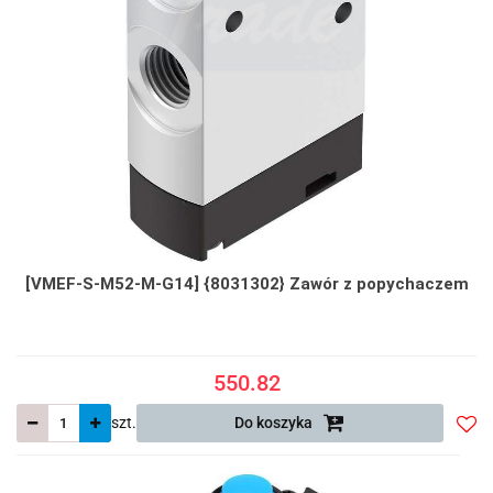
[VMEF-S-M52-M-G14] {8031302} Zawór z popychaczem
550.82
szt.
Do koszyka
Do
prze