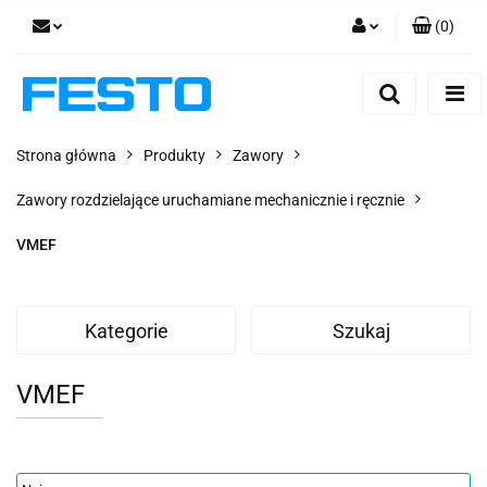
(
0
)
Zaloguj się
Zarejestruj się
Dodaj zgłoszenie
Strona główna
Produkty
Zawory
Zgody cookies
Zawory rozdzielające uruchamiane mechanicznie i ręcznie
VMEF
Kategorie
Szukaj
VMEF