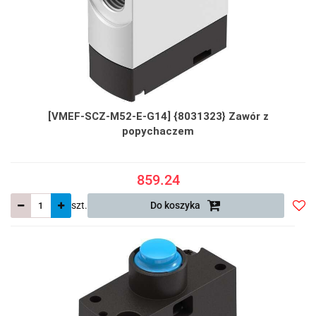
[VMEF-SCZ-M52-E-G14] {8031323} Zawór z
popychaczem
859.24
szt.
Do koszyka
Do
prze