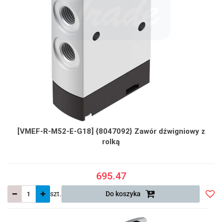
[VMEF-R-M52-E-G18] {8047092} Zawór dźwigniowy z
rolką
695.47
szt.
Do koszyka
Do
prze