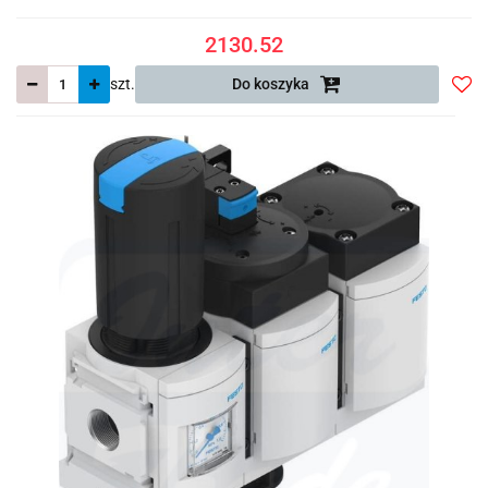
2130.52
szt.
Do koszyka
Do
prze