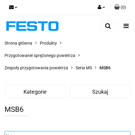
(
0
)
Zaloguj się
Zarejestruj się
Dodaj zgłoszenie
Strona główna
Produkty
Zgody cookies
Przygotowanie sprężonego powietrza
Zespoły przygotowania powietrza
Seria MS
MSB6
Kategorie
Szukaj
MSB6