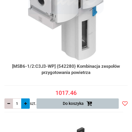
[MSB6-1/2:C3J3-WP] {542280} Kombinacja zespołów
przygotowania powietrza
1017.46
szt.
Do koszyka
Do
prze