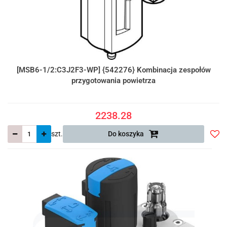
[MSB6-1/2:C3J2F3-WP] {542276} Kombinacja zespołów
przygotowania powietrza
2238.28
szt.
Do koszyka
Do
prze