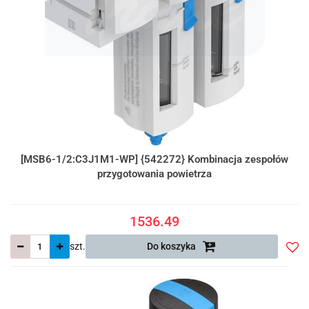
[MSB6-1/2:C3J1M1-WP] {542272} Kombinacja zespołów
przygotowania powietrza
1536.49
szt.
Do koszyka
Do
prze