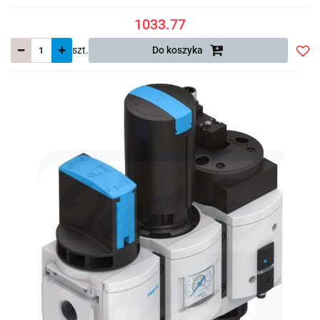
1033.77
szt.
Do koszyka
Do
prze