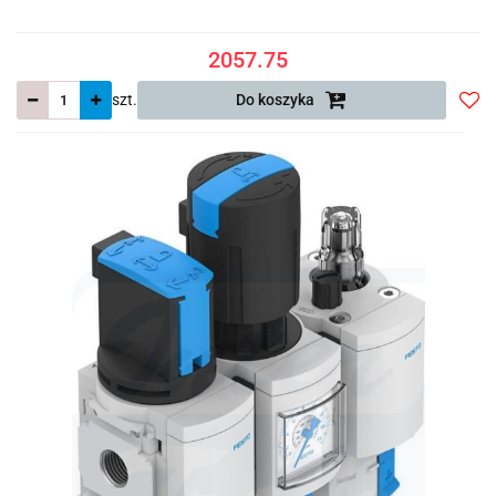
2057.75
szt.
Do koszyka
Do
prze