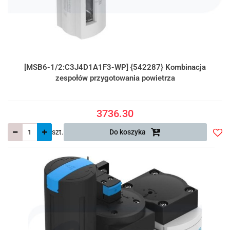
[MSB6-1/2:C3J4D1A1F3-WP] {542287} Kombinacja
zespołów przygotowania powietrza
3736.30
szt.
Do koszyka
Do
prze