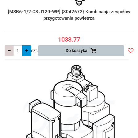
[MSB6-1/2:C3:J120-WP] {8042672} Kombinacja zespołów
przygotowania powietrza
1033.77
szt.
Do koszyka
Do
prze