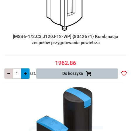
[MSB6-1/2:C3:J120:F12-WP] {8042671} Kombinacja
zespołów przygotowania powietrza
1962.86
szt.
Do koszyka
Do
prze