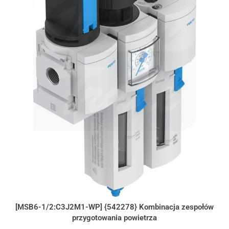
[MSB6-1/2:C3J2M1-WP] {542278} Kombinacja zespołów
przygotowania powietrza