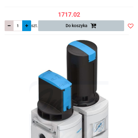
1717.02
szt.
Do koszyka
Do
prze