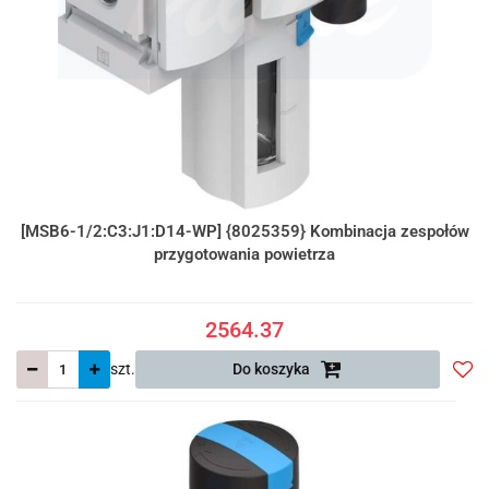
[MSB6-1/2:C3:J1:D14-WP] {8025359} Kombinacja zespołów
przygotowania powietrza
2564.37
szt.
Do koszyka
Do
prze