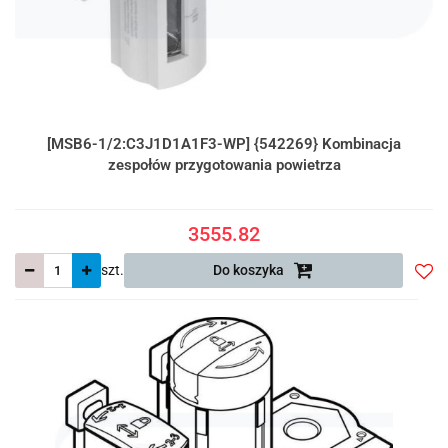
[MSB6-1/2:C3J1D1A1F3-WP] {542269} Kombinacja
zespołów przygotowania powietrza
3555.82
szt.
Do koszyka
Do
prze