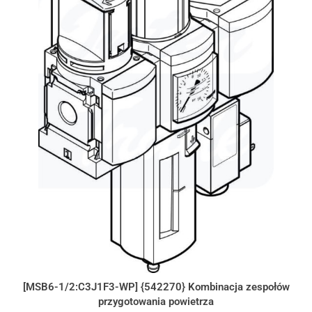
[MSB6-1/2:C3J1F3-WP] {542270} Kombinacja zespołów
przygotowania powietrza