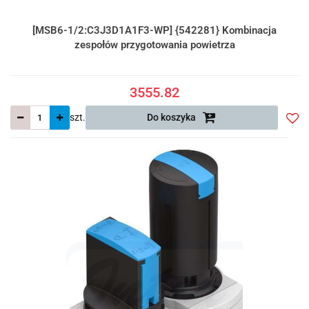
[MSB6-1/2:C3J3D1A1F3-WP] {542281} Kombinacja
zespołów przygotowania powietrza
3555.82
szt.
Do koszyka
Do
prze