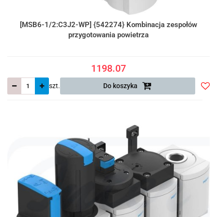
[MSB6-1/2:C3J2-WP] {542274} Kombinacja zespołów
przygotowania powietrza
1198.07
szt.
Do koszyka
Do
prze