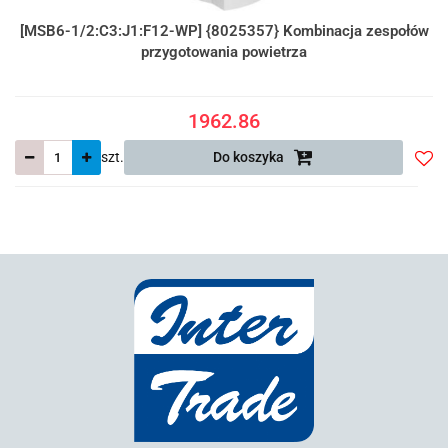
[MSB6-1/2:C3:J1:F12-WP] {8025357} Kombinacja zespołów
przygotowania powietrza
1962.86
szt.
Do koszyka
Do
prze