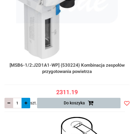
[MSB6-1/2:J2D1A1-WP] {530224} Kombinacja zespołów
przygotowania powietrza
2311.19
szt.
Do koszyka
Do
prze