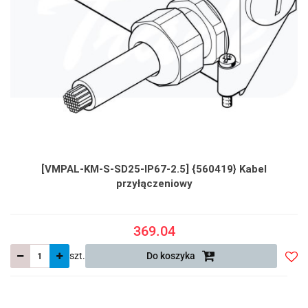
[VMPAL-KM-S-SD25-IP67-2.5] {560419} Kabel
przyłączeniowy
369.04
szt.
Do koszyka
Do
prze