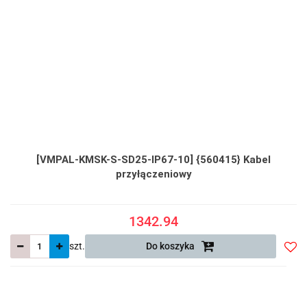
[VMPAL-KMSK-S-SD25-IP67-10] {560415} Kabel
przyłączeniowy
1342.94
szt.
Do koszyka
Do
prze