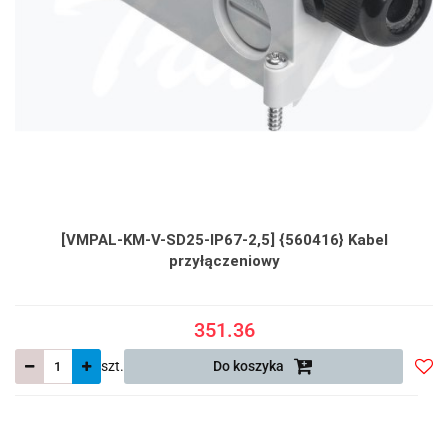
[VMPAL-KM-V-SD25-IP67-2,5] {560416} Kabel
przyłączeniowy
351.36
szt.
Do koszyka
Do
prze