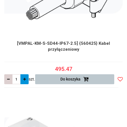
[VMPAL-KM-S-SD44-IP67-2.5] {560425} Kabel
przyłączeniowy
495.47
szt.
Do koszyka
Do
prze