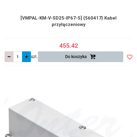
[VMPAL-KM-V-SD25-IP67-5] {560417} Kabel
przyłączeniowy
455.42
szt.
Do koszyka
Do
prze