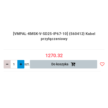
[VMPAL-KMSK-V-SD25-IP67-10] {560412} Kabel
przyłączeniowy
1270.32
szt.
Do koszyka
Do
prze