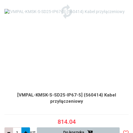
[VMPAL-KMSK-S-SD25-IP67-5] {560414} Kabel
przyłączeniowy
814.04
szt.
Do koszyka