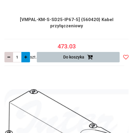
[VMPAL-KM-S-SD25-IP67-5] {560420} Kabel
przyłączeniowy
473.03
szt.
Do koszyka
Do
prze