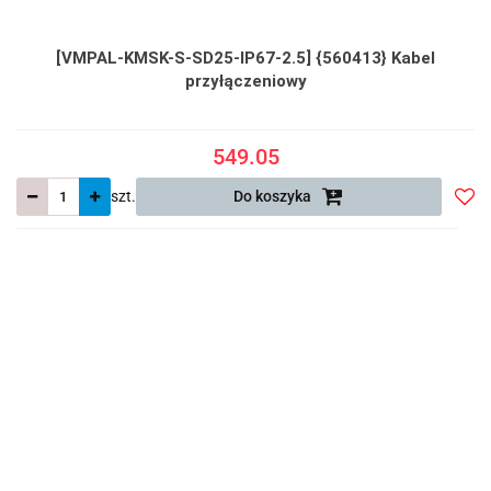
[VMPAL-KMSK-S-SD25-IP67-2.5] {560413} Kabel
przyłączeniowy
549.05
szt.
Do koszyka
Do
prze