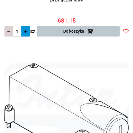
681.15
szt.
Do koszyka
Do
prze