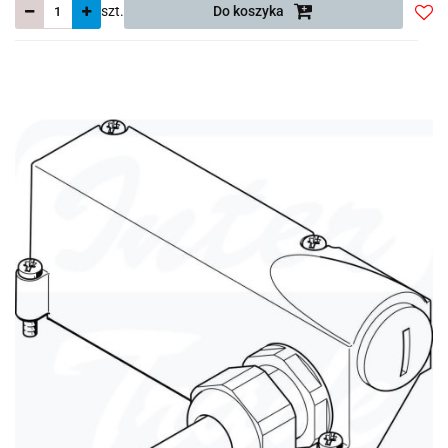
szt.
Do koszyka
Do
prze