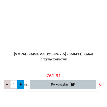
[VMPAL-KMSK-V-SD25-IP67-5] {560411} Kabel
przyłączeniowy
761.91
szt.
Do koszyka
Do
prze