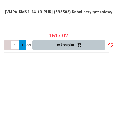
[VMPA-KMS2-24-10-PUR] {533503} Kabel przyłączeniowy
1517.02
szt.
Do koszyka
Do
prze