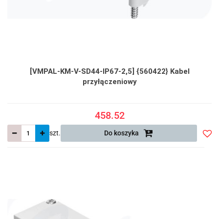
[VMPAL-KM-V-SD44-IP67-2,5] {560422} Kabel
przyłączeniowy
458.52
szt.
Do koszyka
Do
prze