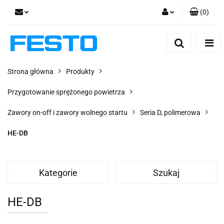
(
0
)
Zaloguj się
Zarejestruj się
Dodaj zgłoszenie
Strona główna
Produkty
Zgody cookies
Przygotowanie sprężonego powietrza
Zawory on-off i zawory wolnego startu
Seria D, polimerowa
HE-DB
Kategorie
Szukaj
HE-DB