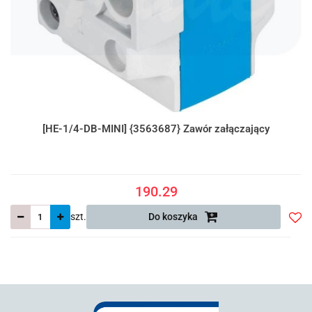
[HE-1/4-DB-MINI] {3563687} Zawór załączający
190.29
szt.
Do koszyka
Do
prze