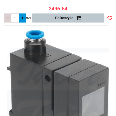
2496.54
szt.
Do koszyka
Do
prze