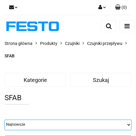
(
0
)
Zaloguj się
Zarejestruj się
Dodaj zgłoszenie
Strona główna
Produkty
Czujniki
Czujniki przepływu
Zgody cookies
SFAB
Kategorie
Szukaj
SFAB