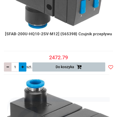
[SFAB-200U-HQ10-2SV-M12] {565398} Czujnik przepływu
2472.79
szt.
Do koszyka
Do
prze