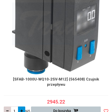
[SFAB-1000U-WQ10-2SV-M12] {565408} Czujnik
przepływu
2945.22
szt.
Do koszyka