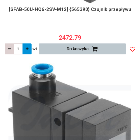
[SFAB-50U-HQ6-2SV-M12] {565390} Czujnik przepływu
2472.79
szt.
Do koszyka
Do
prze