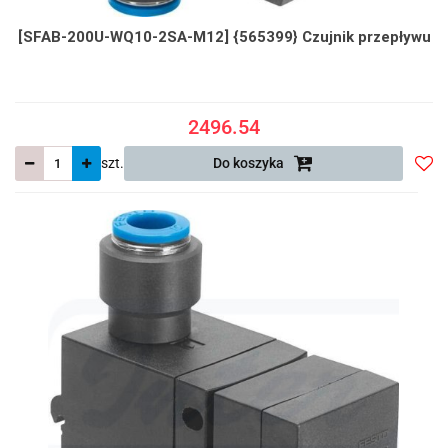
[SFAB-200U-WQ10-2SA-M12] {565399} Czujnik przepływu
2496.54
szt.
Do koszyka
Do
prze