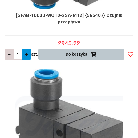
[SFAB-1000U-WQ10-2SA-M12] {565407} Czujnik
przepływu
2945.22
szt.
Do koszyka
Do
prze