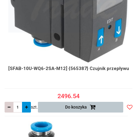
[SFAB-10U-WQ6-2SA-M12] {565387} Czujnik przepływu
2496.54
szt.
Do koszyka
Do
prze