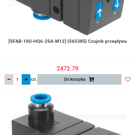
[SFAB-10U-HQ6-2SA-M12] {565385} Czujnik przepływu
2472.79
szt.
Do koszyka
Do
prze