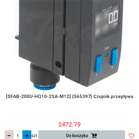
[SFAB-200U-HQ10-2SA-M12] {565397} Czujnik przepływu
2472.79
szt.
Do koszyka