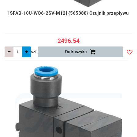
[SFAB-10U-WQ6-2SV-M12] {565388} Czujnik przepływu
2496.54
szt.
Do koszyka
Do
prze