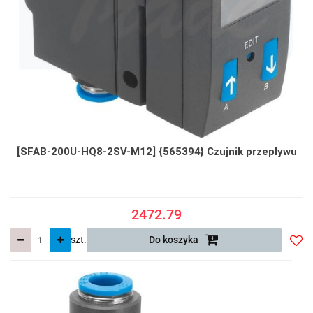
[SFAB-200U-HQ8-2SV-M12] {565394} Czujnik przepływu
2472.79
szt.
Do koszyka
Do
prze