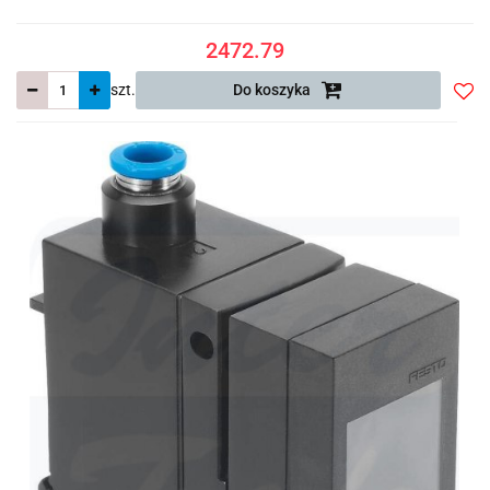
2472.79
szt.
Do koszyka
Do
prze