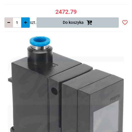
2472.79
szt.
Do koszyka
Do
prze