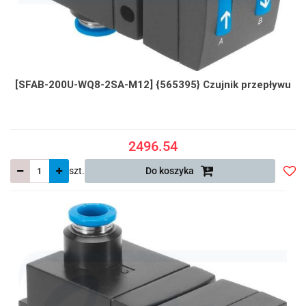
[SFAB-200U-WQ8-2SA-M12] {565395} Czujnik przepływu
2496.54
szt.
Do koszyka
Do
prze