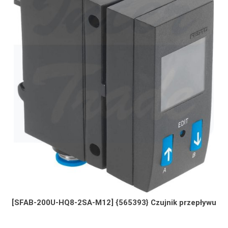
[SFAB-200U-HQ8-2SA-M12] {565393} Czujnik przepływu