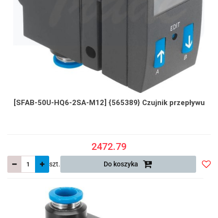
[SFAB-50U-HQ6-2SA-M12] {565389} Czujnik przepływu
2472.79
szt.
Do koszyka
Do
prze