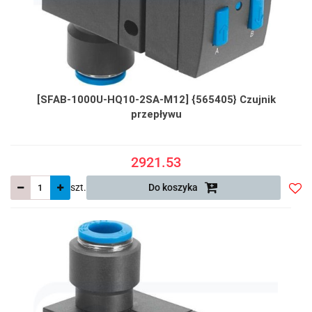
[SFAB-1000U-HQ10-2SA-M12] {565405} Czujnik
przepływu
2921.53
szt.
Do koszyka
Do
prze