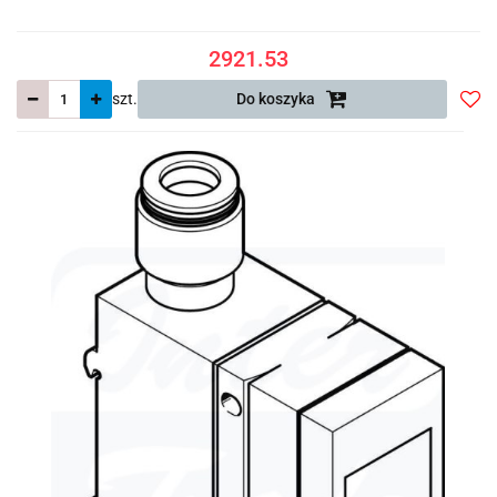
2921.53
szt.
Do koszyka
Do
prze