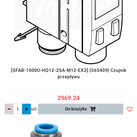
[SFAB-1000U-HQ12-2SA-M12-EX2] {565409} Czujnik
przepływu
2969.24
szt.
Do koszyka
Do
prze