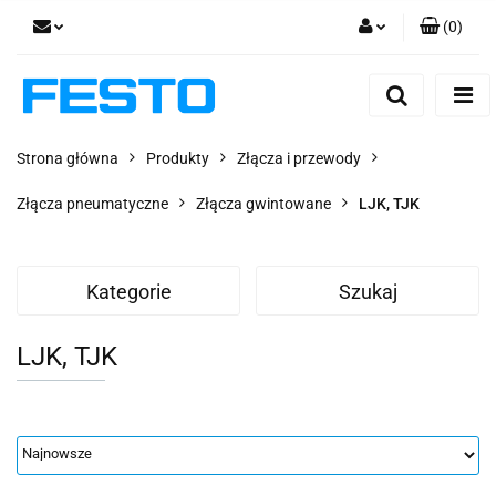
(
0
)
Zaloguj się
Zarejestruj się
Dodaj zgłoszenie
Strona główna
Produkty
Złącza i przewody
Zgody cookies
Złącza pneumatyczne
Złącza gwintowane
LJK, TJK
Kategorie
Szukaj
LJK, TJK