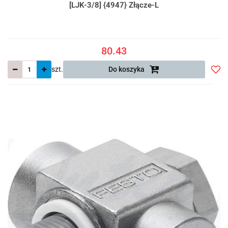
[LJK-3/8] {4947} Złącze-L
80.43
szt.
Do koszyka
Do
prze