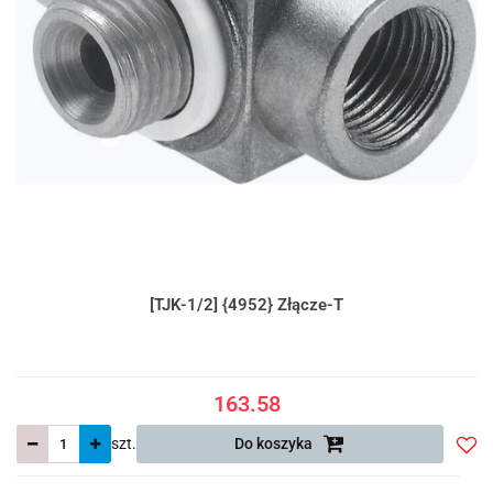
[TJK-1/2] {4952} Złącze-T
163.58
szt.
Do koszyka
Do
prze