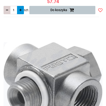
57.74
szt.
Do koszyka
Do
prze