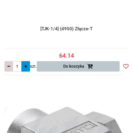
[TJK-1/4] {4950} Złącze-T
64.14
szt.
Do koszyka
Do
prze