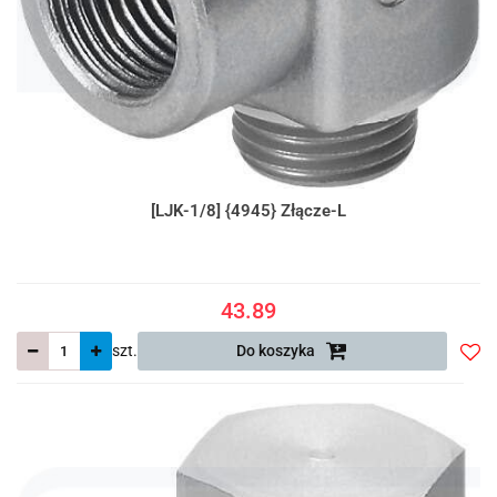
[LJK-1/8] {4945} Złącze-L
43.89
szt.
Do koszyka
Do
prze