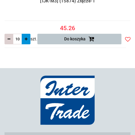
[TJK-M3] {15874} Złącze-T
45.26
szt.
Do koszyka
Do
prze