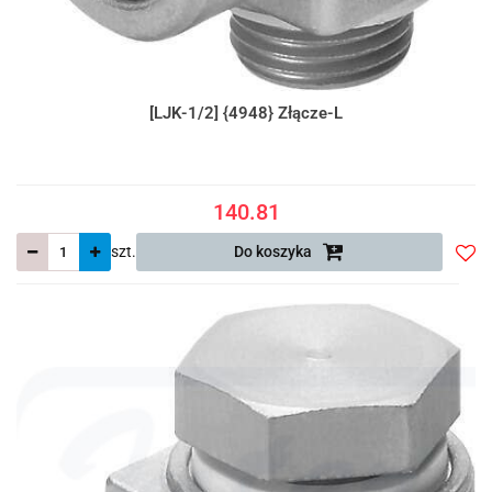
[LJK-1/2] {4948} Złącze-L
140.81
szt.
Do koszyka
Do
prze