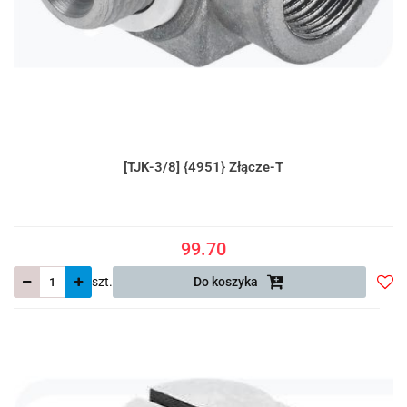
[TJK-3/8] {4951} Złącze-T
99.70
szt.
Do koszyka
Do
prze