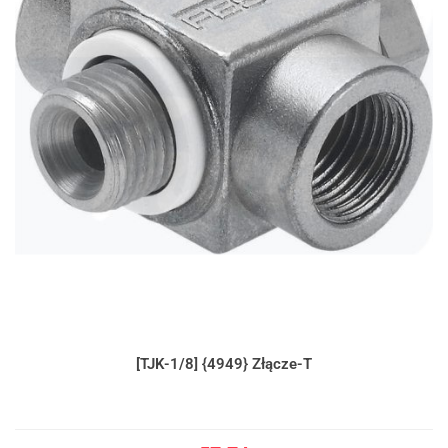
[TJK-1/8] {4949} Złącze-T