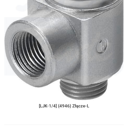
[LJK-1/4] {4946} Złącze-L