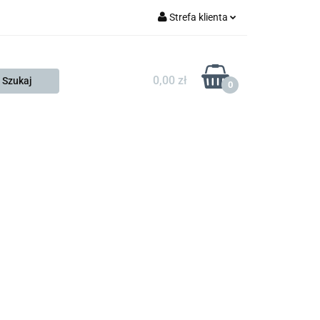
Strefa klienta
FESTO
Zaloguj się
Zarejestruj się
0,00 zł
0
Dodaj zgłoszenie
Zgody cookies
KONTAKT
KSP