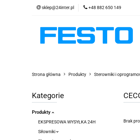
sklep@24inter.pl
+48 882 650 149
PRODUKTY
E
AKTUALNOŚCI
PRODUKTY
EKSPRESOWA WYSYŁKA - 2
Strona główna
Produkty
Sterowniki i oprogram
Kategorie
CEC
Produkty
Brak pr
EKSPRESOWA WYSYŁKA 24H
Siłowniki