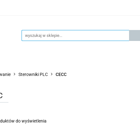
KSPRESOWA WYSYŁKA - 24H
OFICIALNY DYSTRYBUTOR 
KONTAKT
KSP
4H
OFICIALNY DYSTRYBUTOR FESTO
AKTUALNOŚCI
owanie
Sterowniki PLC
CECC
C
oduktów do wyświetlenia