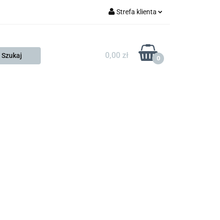
Strefa klienta
FESTO
Zaloguj się
Zarejestruj się
0,00 zł
0
Dodaj zgłoszenie
Zgody cookies
KONTAKT
KSP