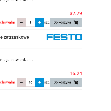
32.79
echowalni
szt.
Do koszyka
e zatrzaskowe
maga potwierdzenia
16.24
echowalni
szt.
Do koszyka