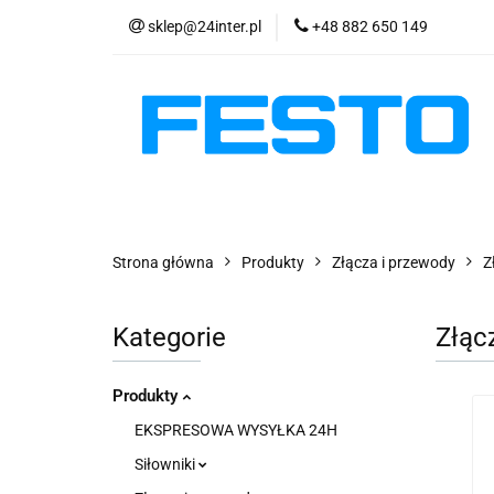
sklep@24inter.pl
+48 882 650 149
PRODUKTY
E
AKTUALNOŚCI
PRODUKTY
EKSPRESOWA WYSYŁKA - 2
Strona główna
Produkty
Złącza i przewody
Z
Kategorie
Złąc
Produkty
EKSPRESOWA WYSYŁKA 24H
Siłowniki