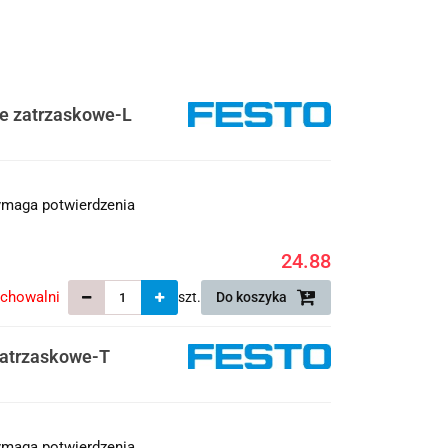
e zatrzaskowe-L
maga potwierdzenia
24.88
echowalni
szt.
Do koszyka
zatrzaskowe-T
maga potwierdzenia