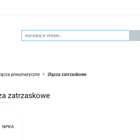
KSPRESOWA WYSYŁKA - 24H
OFICIALNY DYSTRYBUTOR 
KONTAKT
KSP
4H
OFICIALNY DYSTRYBUTOR FESTO
AKTUALNOŚCI
łącza pneumatyczne
Złącza zatrzaskowe
za zatrzaskowe
NPKA