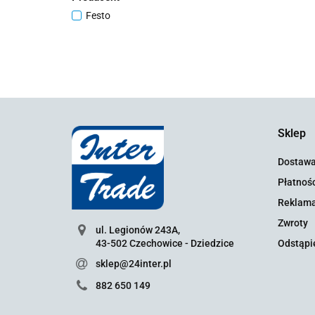
Festo
Sklep
Dostaw
Płatnośc
Reklama
Zwroty
ul. Legionów 243A,
43-502 Czechowice - Dziedzice
Odstąpi
sklep@24inter.pl
882 650 149