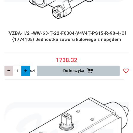
[VZBA-1/2"-WW-63-T-22-F0304-V4V4T-PS15-R-90-4-C]
{1774105} Jednostka zaworu kulowego z napędem
1738.32
szt.
Do koszyka
Do
prze