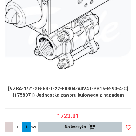
[VZBA-1/2"-GG-63-T-22-F0304-V4V4T-PS15-R-90-4-C]
{1758071} Jednostka zaworu kulowego z napędem
1723.81
szt.
Do koszyka
Do