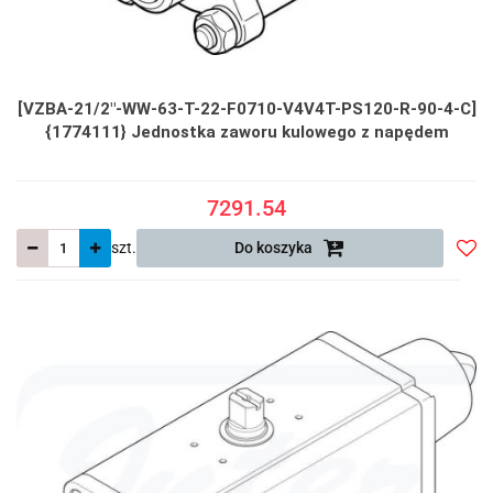
[VZBA-21/2"-WW-63-T-22-F0710-V4V4T-PS120-R-90-4-C]
{1774111} Jednostka zaworu kulowego z napędem
7291.54
szt.
Do koszyka
Do
prze