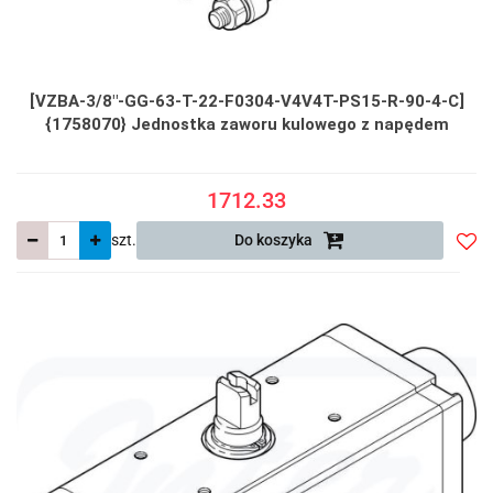
[VZBA-3/8"-GG-63-T-22-F0304-V4V4T-PS15-R-90-4-C]
{1758070} Jednostka zaworu kulowego z napędem
1712.33
szt.
Do koszyka
Do
prze