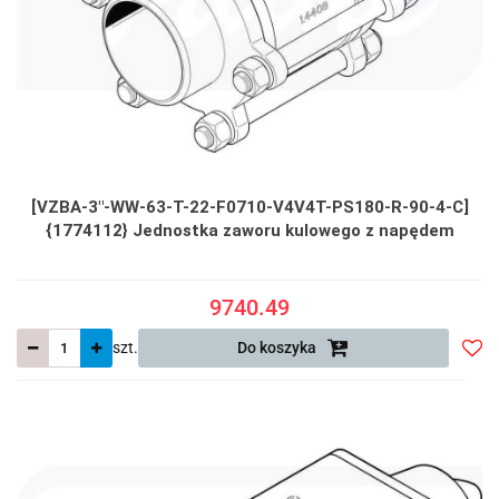
[VZBA-3"-WW-63-T-22-F0710-V4V4T-PS180-R-90-4-C]
{1774112} Jednostka zaworu kulowego z napędem
9740.49
szt.
Do koszyka
Do
prze