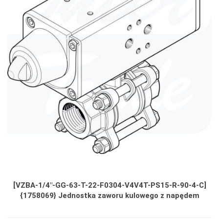
[VZBA-1/4"-GG-63-T-22-F0304-V4V4T-PS15-R-90-4-C]
{1758069} Jednostka zaworu kulowego z napędem