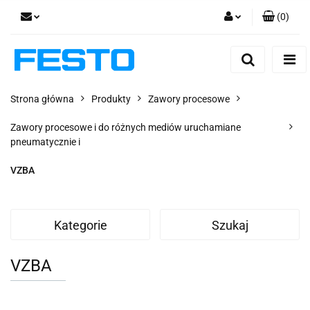
(
0
)
Zaloguj się
Zarejestruj się
Dodaj zgłoszenie
Strona główna
Produkty
Zawory procesowe
Zgody cookies
Zawory procesowe i do różnych mediów uruchamiane
pneumatycznie i
VZBA
Kategorie
Szukaj
VZBA