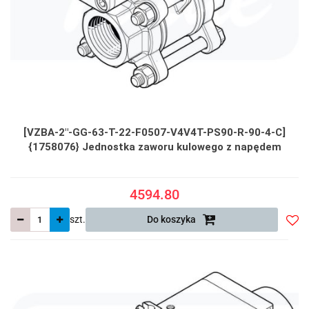
[VZBA-2"-GG-63-T-22-F0507-V4V4T-PS90-R-90-4-C]
{1758076} Jednostka zaworu kulowego z napędem
4594.80
szt.
Do koszyka
Do
prze