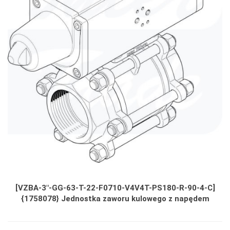
[VZBA-3"-GG-63-T-22-F0710-V4V4T-PS180-R-90-4-C]
{1758078} Jednostka zaworu kulowego z napędem