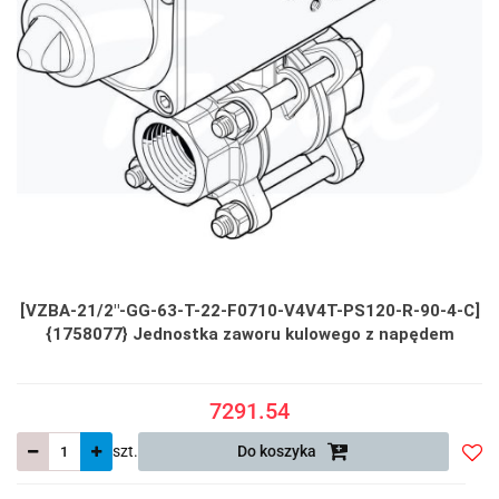
[VZBA-21/2"-GG-63-T-22-F0710-V4V4T-PS120-R-90-4-C]
{1758077} Jednostka zaworu kulowego z napędem
7291.54
szt.
Do koszyka
Do