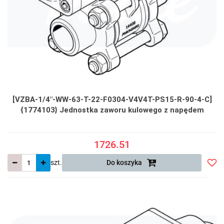
[VZBA-1/4"-WW-63-T-22-F0304-V4V4T-PS15-R-90-4-C]
{1774103} Jednostka zaworu kulowego z napędem
1726.51
szt.
Do koszyka
Do
prze