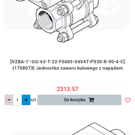
[VZBA-1"-GG-63-T-22-F0405-V4V4T-PS30-R-90-4-C]
{1758073} Jednostka zaworu kulowego z napędem
2313.57
szt.
Do koszyka
Do
prze