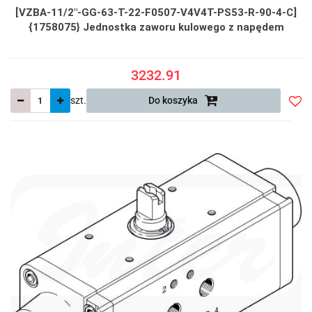
[VZBA-11/2"-GG-63-T-22-F0507-V4V4T-PS53-R-90-4-C]
{1758075} Jednostka zaworu kulowego z napędem
3232.91
szt.
Do koszyka
Do
prze