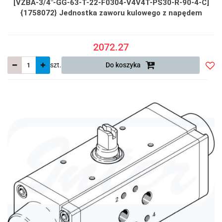
[VZBA-3/4"-GG-63-T-22-F0304-V4V4T-PS30-R-90-4-C]
{1758072} Jednostka zaworu kulowego z napędem
2072.27
szt.
Do koszyka
Do
prze