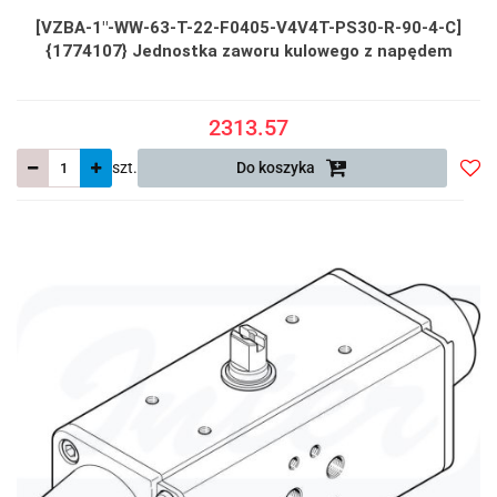
[VZBA-1"-WW-63-T-22-F0405-V4V4T-PS30-R-90-4-C]
{1774107} Jednostka zaworu kulowego z napędem
2313.57
szt.
Do koszyka
Do
prze