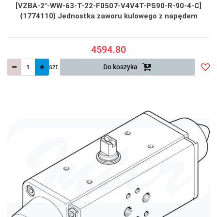
[VZBA-2"-WW-63-T-22-F0507-V4V4T-PS90-R-90-4-C]
{1774110} Jednostka zaworu kulowego z napędem
4594.80
szt.
Do koszyka
Do
prze