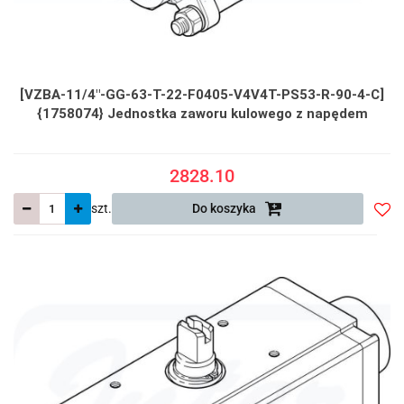
[VZBA-11/4"-GG-63-T-22-F0405-V4V4T-PS53-R-90-4-C]
{1758074} Jednostka zaworu kulowego z napędem
2828.10
szt.
Do koszyka
Do
prze