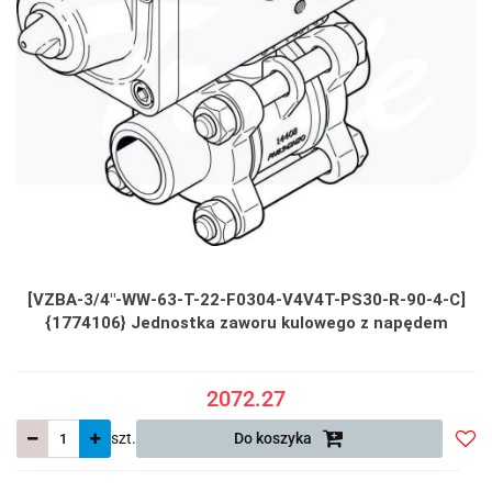
[VZBA-3/4"-WW-63-T-22-F0304-V4V4T-PS30-R-90-4-C]
{1774106} Jednostka zaworu kulowego z napędem
2072.27
szt.
Do koszyka
Do
prze