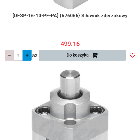
[DFSP-16-10-PF-PA] {576066} Siłownik zderzakowy
499.16
szt.
Do koszyka
Do
prze