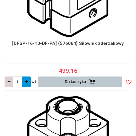
[DFSP-16-10-DF-PA] {576064} Siłownik zderzakowy
499.16
szt.
Do koszyka
Do
prze