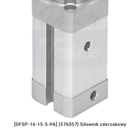
[DFSP-16-15-S-PA] {576057} Siłownik zderzakowy