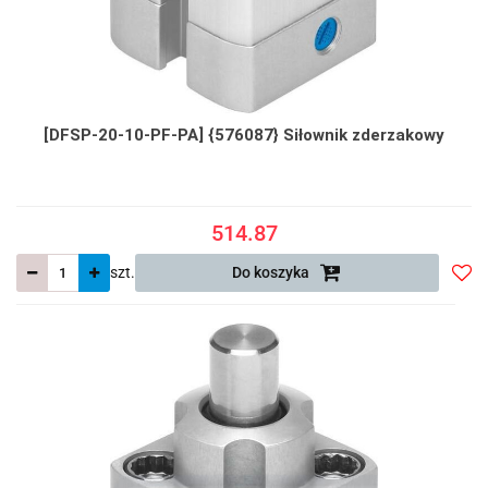
[DFSP-20-10-PF-PA] {576087} Siłownik zderzakowy
514.87
szt.
Do koszyka
Do
prze