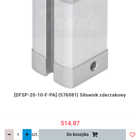
[DFSP-20-10-F-PA] {576081} Siłownik zderzakowy
514.87
szt.
Do koszyka