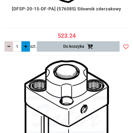
[DFSP-20-15-DF-PA] {576085} Siłownik zderzakowy
523.24
szt.
Do koszyka
Do
prze