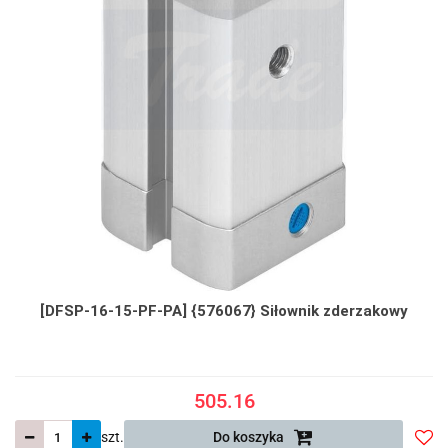
[DFSP-16-15-PF-PA] {576067} Siłownik zderzakowy
505.16
szt.
Do koszyka