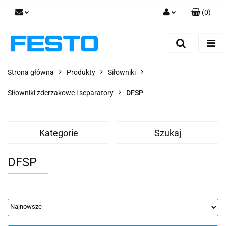
(
0
)
Zaloguj się
Zarejestruj się
Dodaj zgłoszenie
Strona główna
Produkty
Siłowniki
Zgody cookies
Siłowniki zderzakowe i separatory
DFSP
Kategorie
Szukaj
DFSP