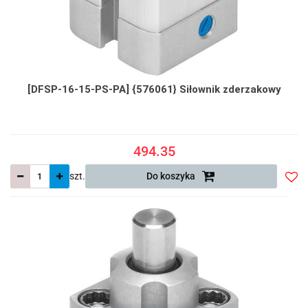
[DFSP-16-15-PS-PA] {576061} Siłownik zderzakowy
494.35
szt.
Do koszyka
Do
prze