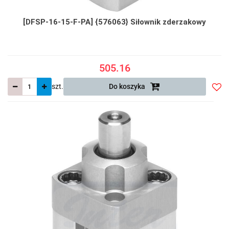
[DFSP-16-15-F-PA] {576063} Siłownik zderzakowy
505.16
szt.
Do koszyka
Do
prze