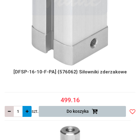
[DFSP-16-10-F-PA] {576062} Siłowniki zderzakowe
499.16
szt.
Do koszyka
Do
prze