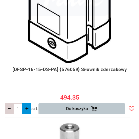
[DFSP-16-15-DS-PA] {576059} Siłownik zderzakowy
494.35
szt.
Do koszyka
Do
prze