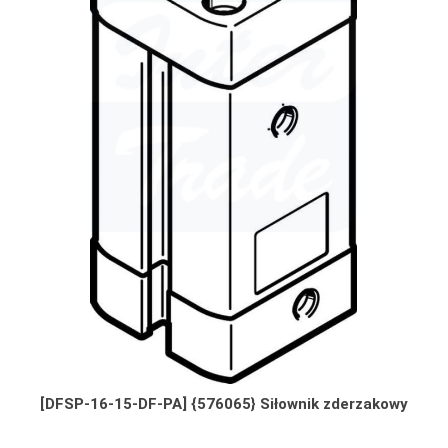
[DFSP-16-15-DF-PA] {576065} Siłownik zderzakowy