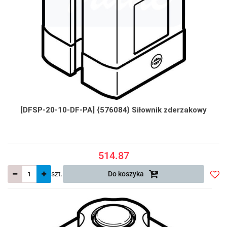
[DFSP-20-10-DF-PA] {576084} Siłownik zderzakowy
514.87
szt.
Do koszyka
Do
prze