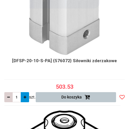
[DFSP-20-10-S-PA] {576072} Siłowniki zderzakowe
503.53
szt.
Do koszyka
Do
prze