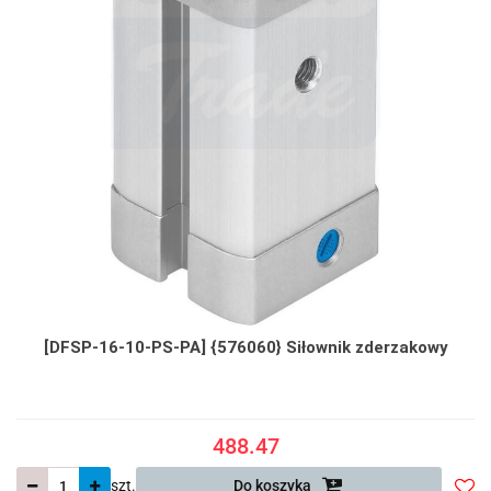
[DFSP-16-10-PS-PA] {576060} Siłownik zderzakowy
488.47
szt.
Do koszyka