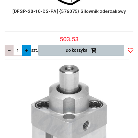
[DFSP-20-10-DS-PA] {576075} Siłownik zderzakowy
503.53
szt.
Do koszyka
Do
prze