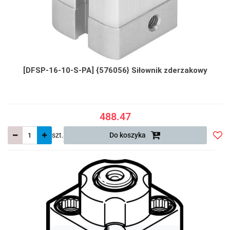
[DFSP-16-10-S-PA] {576056} Siłownik zderzakowy
488.47
szt.
Do koszyka
Do
prze