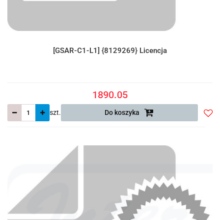
[GSAR-C1-L1] {8129269} Licencja
1890.05
szt.
Do koszyka
Do
prze