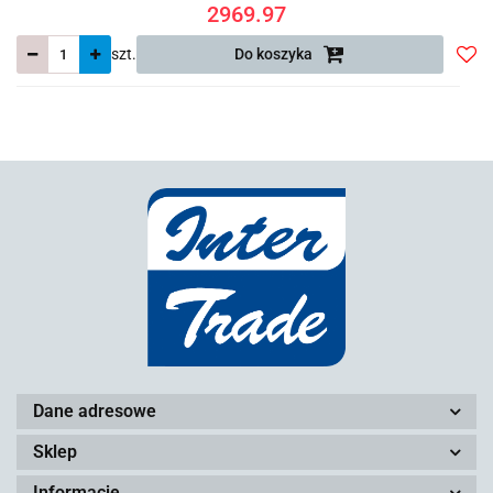
2969.97
szt.
Do koszyka
Do
prze
Dane adresowe
Sklep
Informacje