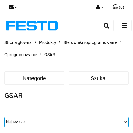
(
0
)
Zaloguj się
Zarejestruj się
Dodaj zgłoszenie
Strona główna
Produkty
Sterowniki i oprogramowanie
Zgody cookies
Oprogramowanie
GSAR
Kategorie
Szukaj
GSAR