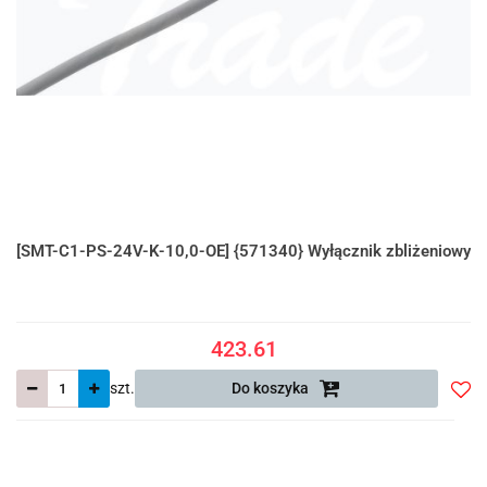
[SMT-C1-PS-24V-K-10,0-OE] {571340} Wyłącznik zbliżeniowy
423.61
szt.
Do koszyka
Do
prze