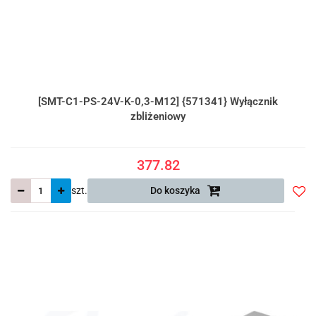
[SMT-C1-PS-24V-K-0,3-M12] {571341} Wyłącznik
zbliżeniowy
377.82
szt.
Do koszyka
Do
prze