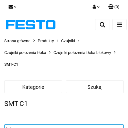
(
0
)
Zaloguj się
Zarejestruj się
Dodaj zgłoszenie
Strona główna
Produkty
Czujniki
Zgody cookies
Czujniki położenia tłoka
Czujniki położenia tłoka blokowy
SMT-C1
Kategorie
Szukaj
SMT-C1