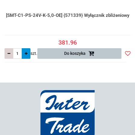
[SMT-C1-PS-24V-K-5,0-OE] {571339} Wyłącznik zbliżeniowy
381.96
szt.
Do koszyka
Do
prze