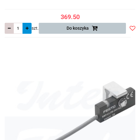
369.50
szt.
Do koszyka
Do
prze