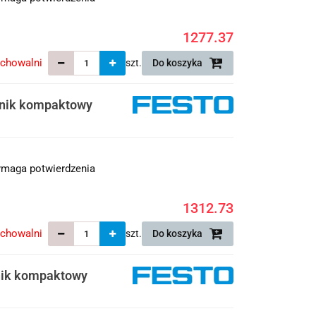
1277.37
echowalni
szt.
Do koszyka
wnik kompaktowy
maga potwierdzenia
1312.73
echowalni
szt.
Do koszyka
nik kompaktowy