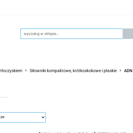
KSPRESOWA WYSYŁKA - 24H
OFICIALNY DYSTRYBUTOR 
KONTAKT
KSP
4H
OFICIALNY DYSTRYBUTOR FESTO
AKTUALNOŚCI
z tłoczyskiem
Siłowniki kompaktowe, krótkoskokowe i płaskie
ADN