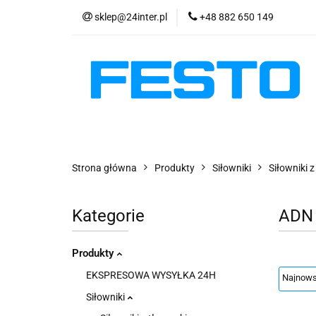
sklep@24inter.pl
+48 882 650 149
PRODUKTY
E
AKTUALNOŚCI
PRODUKTY
EKSPRESOWA WYSYŁKA - 2
Strona główna
Produkty
Siłowniki
Siłowniki 
Kategorie
ADN
Produkty
EKSPRESOWA WYSYŁKA 24H
Siłowniki