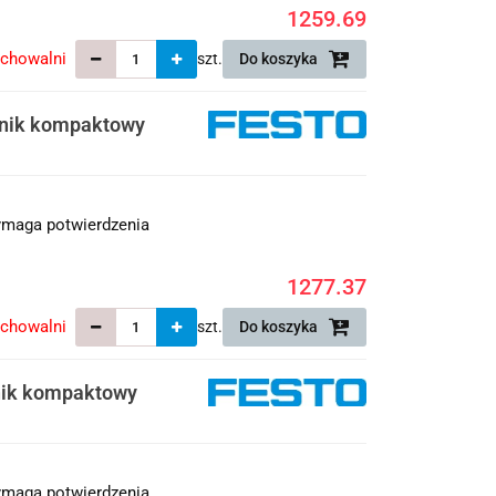
1259.69
echowalni
szt.
Do koszyka
wnik kompaktowy
maga potwierdzenia
1277.37
echowalni
szt.
Do koszyka
nik kompaktowy
maga potwierdzenia