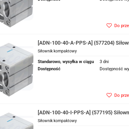
Do prz
[ADN-100-40-A-PPS-A] {577204} Siło
Siłownik kompaktowy
Standarowo, wysyłka w ciągu
3 dni
Dostępność
Dostępność wy
Do prz
[ADN-100-40-I-PPS-A] {577195} Siłow
Siłownik kompaktowy