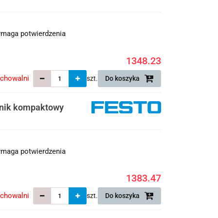
maga potwierdzenia
1348.23
echowalni
szt.
Do koszyka
wnik kompaktowy
maga potwierdzenia
1383.47
echowalni
szt.
Do koszyka