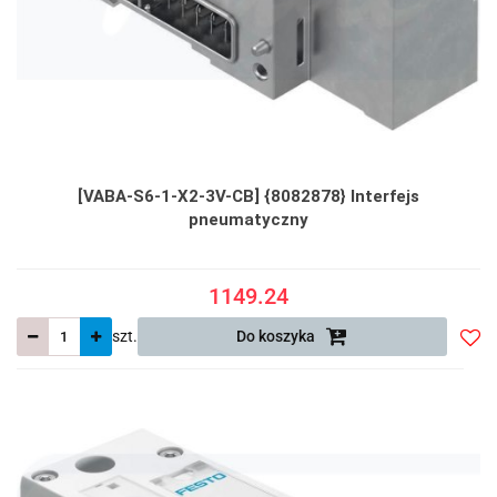
[VABA-S6-1-X2-3V-CB] {8082878} Interfejs
pneumatyczny
1149.24
szt.
Do koszyka
Do
prze