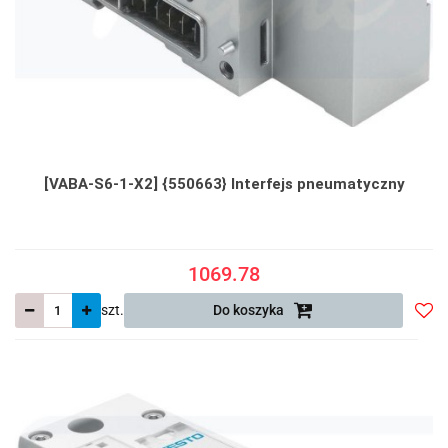
[VABA-S6-1-X2] {550663} Interfejs pneumatyczny
1069.78
szt.
Do koszyka
Do
prze