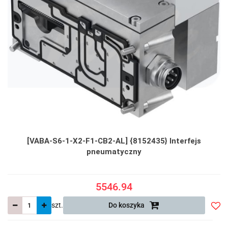
[VABA-S6-1-X2-F1-CB2-AL] {8152435} Interfejs
pneumatyczny
5546.94
szt.
Do koszyka
Do
prze