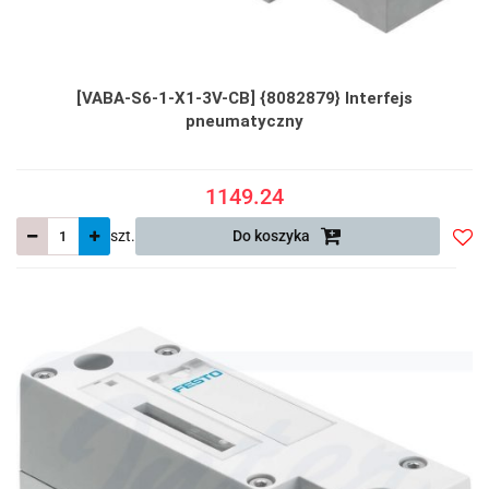
[VABA-S6-1-X1-3V-CB] {8082879} Interfejs
pneumatyczny
1149.24
szt.
Do koszyka
Do
prze