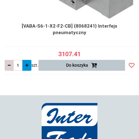
[VABA-S6-1-X2-F2-CB] {8068241} Interfejs
pneumatyczny
3107.41
szt.
Do koszyka
Do
prze