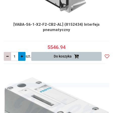
[VABA-S6-1-X2-F2-CB2-AL] {8152434} Interfejs
pneumatyczny
5546.94
szt.
Do koszyka
Do
prze