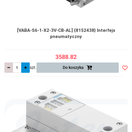
[VABA-S6-1-X2-3V-CB-AL] {8152438} Interfejs
pneumatyczny
3588.82
szt.
Do koszyka
Do
prze