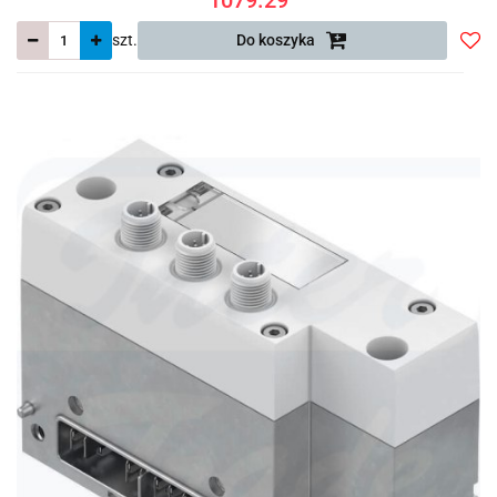
szt.
Do koszyka
Do
prze