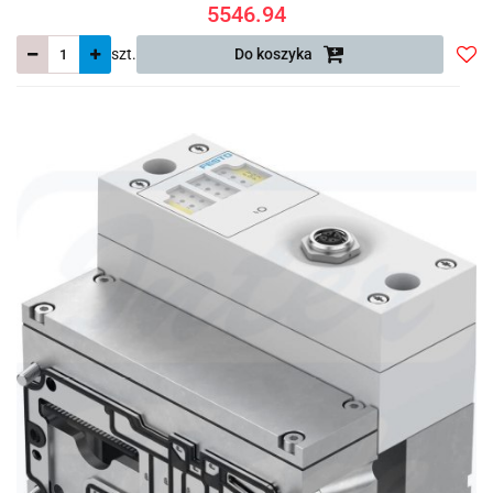
5546.94
szt.
Do koszyka
Do
prze