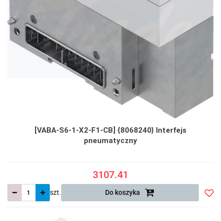
[VABA-S6-1-X2-F1-CB] {8068240} Interfejs
pneumatyczny
3107.41
szt.
Do koszyka
Do
prze