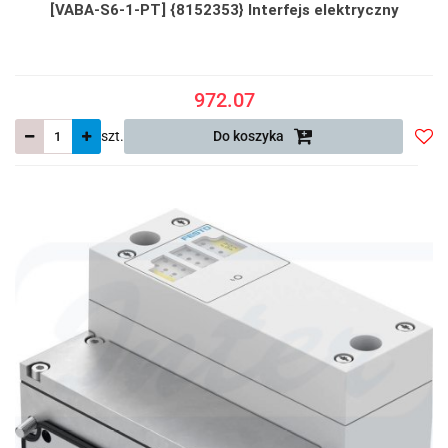
[VABA-S6-1-PT] {8152353} Interfejs elektryczny
972.07
szt.
Do koszyka
Do
prze