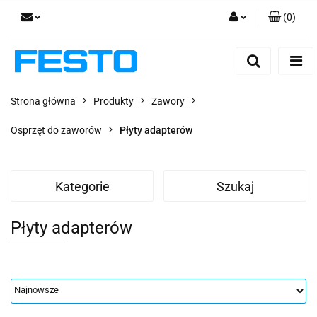
(
0
)
Zaloguj się
Zarejestruj się
Dodaj zgłoszenie
Strona główna
Produkty
Zawory
Zgody cookies
Osprzęt do zaworów
Płyty adapterów
Kategorie
Szukaj
Płyty adapterów