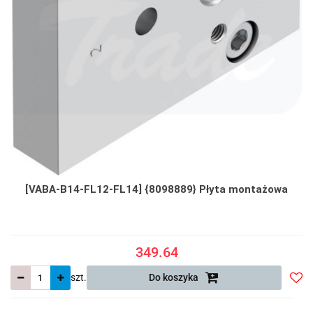
[VABA-B14-FL12-FL14] {8098889} Płyta montażowa
349.64
szt.
Do koszyka
Do
prze