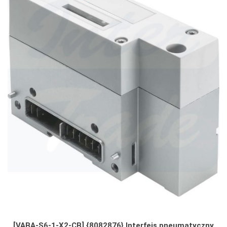
[VABA-S6-1-X2-CB] {8082876} Interfejs pneumatyczny