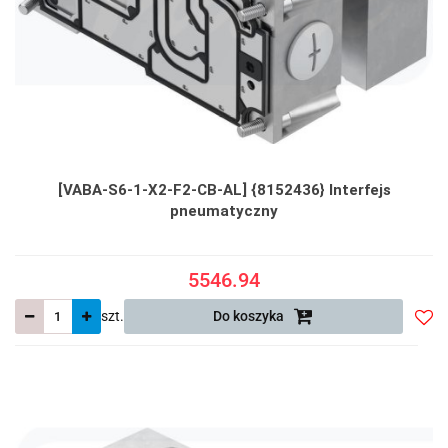
[VABA-S6-1-X2-F2-CB-AL] {8152436} Interfejs
pneumatyczny
5546.94
szt.
Do koszyka
Do
prze