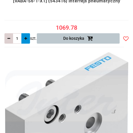
[VABA-S6-1-X1] {543416} Interfejs pneumatyczny
1069.78
szt.
Do koszyka
Do
prze