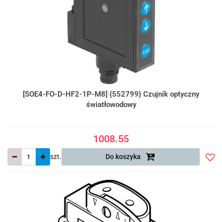
[SOE4-FO-D-HF2-1P-M8] {552799} Czujnik optyczny
światłowodowy
1008.55
szt.
Do koszyka
Do
prze