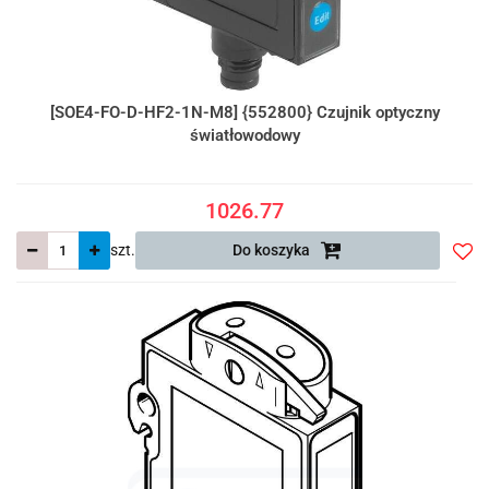
[SOE4-FO-D-HF2-1N-M8] {552800} Czujnik optyczny
światłowodowy
1026.77
szt.
Do koszyka
Do
prze