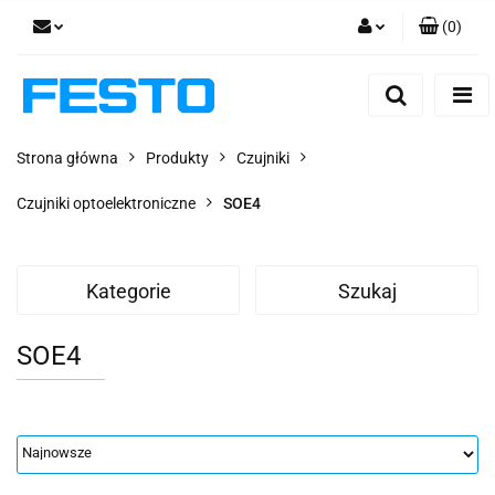
(
0
)
Zaloguj się
Zarejestruj się
Dodaj zgłoszenie
Strona główna
Produkty
Czujniki
Zgody cookies
Czujniki optoelektroniczne
SOE4
Kategorie
Szukaj
SOE4