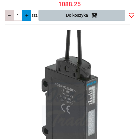
1088.25
szt.
Do koszyka
Do
prze