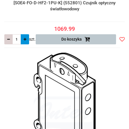
[SOE4-FO-D-HF2-1PU-K] {552801} Czujnik optyczny
światłowodowy
1069.99
szt.
Do koszyka
Do
prze