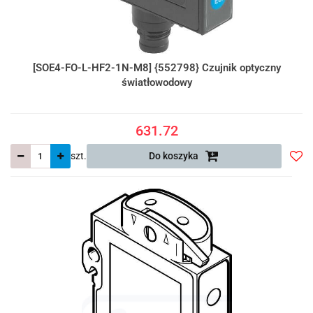
[SOE4-FO-L-HF2-1N-M8] {552798} Czujnik optyczny
światłowodowy
631.72
szt.
Do koszyka
Do
prze