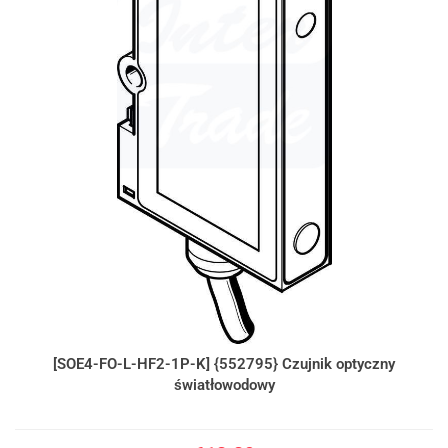
[SOE4-FO-L-HF2-1P-K] {552795} Czujnik optyczny
światłowodowy