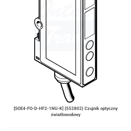
[SOE4-FO-D-HF2-1NU-K] {552802} Czujnik optyczny
światłowodowy