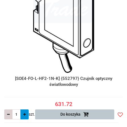
[SOE4-FO-L-HF2-1N-K] {552797} Czujnik optyczny
światłowodowy
631.72
szt.
Do koszyka
Do
prze