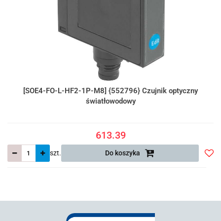
[SOE4-FO-L-HF2-1P-M8] {552796} Czujnik optyczny
światłowodowy
613.39
szt.
Do koszyka
Do
prze