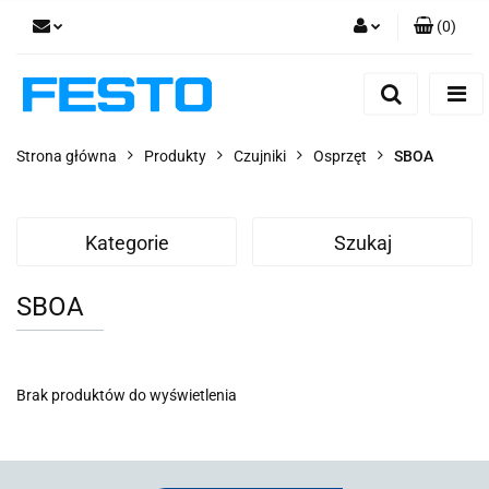
(
0
)
Zaloguj się
Zarejestruj się
Dodaj zgłoszenie
Strona główna
Produkty
Czujniki
Osprzęt
SBOA
Zgody cookies
Kategorie
Szukaj
SBOA
Brak produktów do wyświetlenia