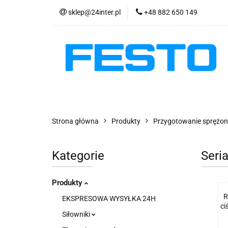
sklep@24inter.pl
+48 882 650 149
PRODUKTY
E
AKTUALNOŚCI
PRODUKTY
EKSPRESOWA WYSYŁKA - 2
Strona główna
Produkty
Przygotowanie sprężon
Kategorie
Seri
Produkty
R
EKSPRESOWA WYSYŁKA 24H
ci
Siłowniki