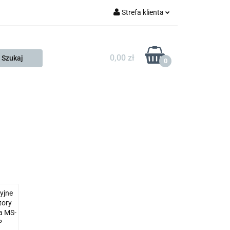
Strefa klienta
FESTO
Zaloguj się
Zarejestruj się
0,00 zł
0
Dodaj zgłoszenie
Zgody cookies
KONTAKT
KSP
yjne
tory
ia MS-
P