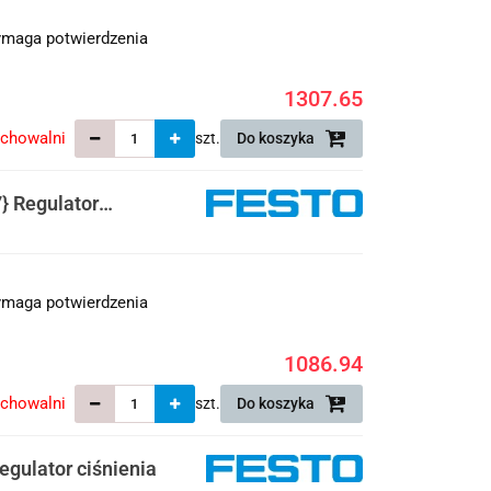
maga potwierdzenia
1307.65
echowalni
szt.
Do koszyka
 Regulator
maga potwierdzenia
1086.94
echowalni
szt.
Do koszyka
gulator ciśnienia