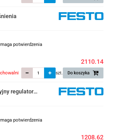
śnienia
maga potwierdzenia
2110.14
echowalni
szt.
Do koszyka
jny regulator
maga potwierdzenia
1208.62