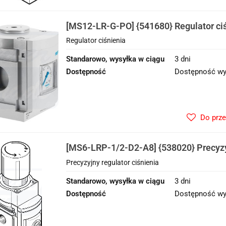
[MS12-LR-G-PO] {541680} Regulator ci
Regulator ciśnienia
Standarowo, wysyłka w ciągu
3 dni
Dostępność
Dostępność wy
Do prz
[MS6-LRP-1/2-D2-A8] {538020} Precyzy
ciśnienia
Precyzyjny regulator ciśnienia
Standarowo, wysyłka w ciągu
3 dni
Dostępność
Dostępność wy