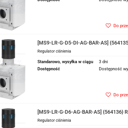
Do prz
[MS9-LR-G-D5-DI-AG-BAR-AS] {564135}
ciśnienia
Regulator ciśnienia
Standarowo, wysyłka w ciągu
3 dni
Dostępność
Dostępność wy
Do prz
[MS9-LR-G-D6-AG-BAR-AS] {564136} Re
Regulator ciśnienia