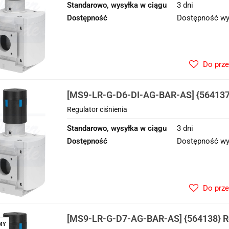
Standarowo, wysyłka w ciągu
3 dni
Dostępność
Dostępność wy
Do prz
[MS9-LR-G-D6-DI-AG-BAR-AS] {564137}
ciśnienia
Regulator ciśnienia
Standarowo, wysyłka w ciągu
3 dni
Dostępność
Dostępność wy
Do prz
[MS9-LR-G-D7-AG-BAR-AS] {564138} Re
MY