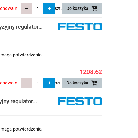
echowalni
szt.
Do koszyka
zyjny regulator
maga potwierdzenia
1208.62
echowalni
szt.
Do koszyka
jny regulator
maga potwierdzenia