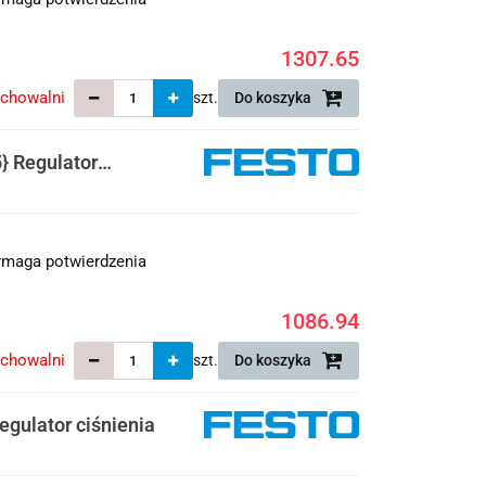
1307.65
echowalni
szt.
Do koszyka
 Regulator
maga potwierdzenia
1086.94
echowalni
szt.
Do koszyka
gulator ciśnienia