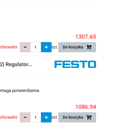
1307.65
echowalni
szt.
Do koszyka
} Regulator
maga potwierdzenia
1086.94
echowalni
szt.
Do koszyka