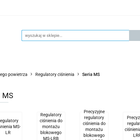
KSPRESOWA WYSYŁKA - 24H
OFICIALNY DYSTRYBUTOR 
KONTAKT
KSP
4H
OFICIALNY DYSTRYBUTOR FESTO
AKTUALNOŚCI
ego powietrza
Regulatory ciśnienia
Seria MS
a MS
Precyzyjne
Regulatory
regulatory
Precyz
egulatory
ciśnienia do
ciśnienia do
regula
śnienia MS-
montażu
montażu
ciśnien
LR
blokowego
blokowego
LR
MS-LRB