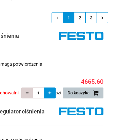
1
2
3
iśnienia
maga potwierdzenia
4665.60
echowalni
szt.
Do koszyka
gulator ciśnienia
maga potwierdzenia