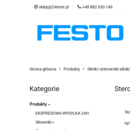
sklep@24inter.pl
+48 882 650 149
PRODUKTY
E
AKTUALNOŚCI
PRODUKTY
EKSPRESOWA WYSYŁKA - 2
Strona główna
Produkty
Silniki i sterowniki siln
Kategorie
Ster
Produkty
St
EKSPRESOWA WYSYŁKA 24H
Siłowniki
sy