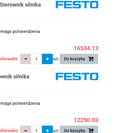
terownik silnika
maga potwierdzenia
16534.13
echowalni
szt.
Do koszyka
nik silnika
maga potwierdzenia
12250.03
echowalni
szt.
Do koszyka