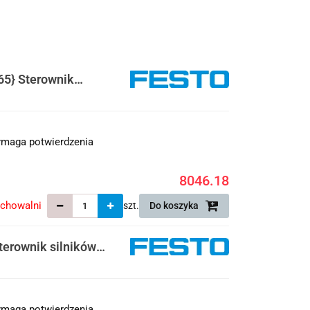
5} Sterownik
maga potwierdzenia
8046.18
echowalni
szt.
Do koszyka
erownik silników
maga potwierdzenia