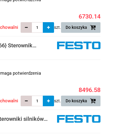
6730.14
echowalni
szt.
Do koszyka
6} Sterownik
maga potwierdzenia
8496.58
echowalni
szt.
Do koszyka
rowniki silników