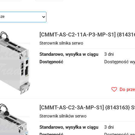
[CMMT-AS-C2-11A-P3-MP-S1] {814316
silnika serwo
Sterownik silnika serwo
Standarowo, wysyłka w ciągu
3 dni
Dostępność
Dostępność wy
Do prz
[CMMT-AS-C2-3A-MP-S1] {8143163} St
serwo
Sterownik silników serwo
Standarowo, wysyłka w ciągu
3 dni
Dostępność
Dostępność wy