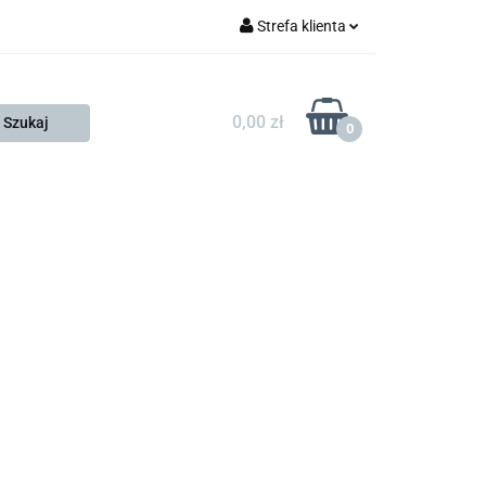
Strefa klienta
FESTO
Zaloguj się
Zarejestruj się
0,00 zł
0
Dodaj zgłoszenie
Zgody cookies
KONTAKT
KSP