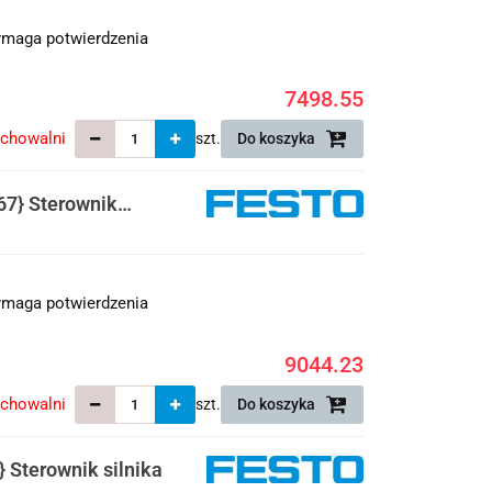
maga potwierdzenia
7498.55
echowalni
szt.
Do koszyka
7} Sterownik
maga potwierdzenia
9044.23
echowalni
szt.
Do koszyka
Sterownik silnika