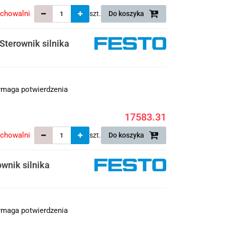
echowalni
szt.
Do koszyka
terownik silnika
maga potwierdzenia
17583.31
echowalni
szt.
Do koszyka
nik silnika
maga potwierdzenia