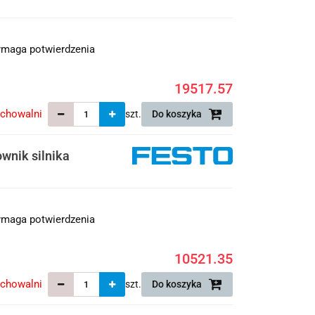
maga potwierdzenia
19517.57
echowalni
szt.
Do koszyka
nik silnika
maga potwierdzenia
10521.35
echowalni
szt.
Do koszyka