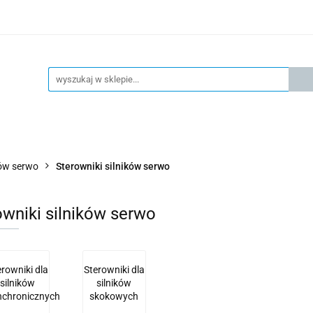
KSPRESOWA WYSYŁKA - 24H
OFICIALNY DYSTRYBUTOR 
KONTAKT
KSP
4H
OFICIALNY DYSTRYBUTOR FESTO
AKTUALNOŚCI
ików serwo
Sterowniki silników serwo
owniki silników serwo
erowniki dla
Sterowniki dla
silników
silników
nchronicznych
skokowych