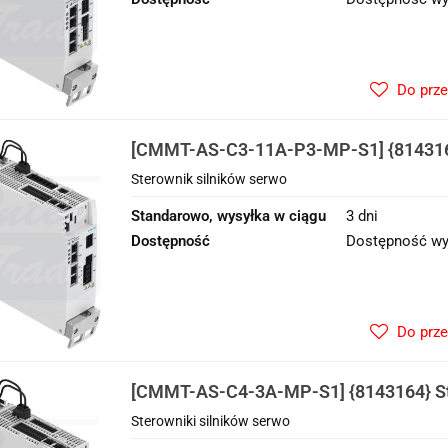
Do prz
[CMMT-AS-C3-11A-P3-MP-S1] {814316
silników serwo
Sterownik silników serwo
Standarowo, wysyłka w ciągu
3 dni
Dostępność
Dostępność wy
Do prz
[CMMT-AS-C4-3A-MP-S1] {8143164} Ste
serwo
Sterowniki silników serwo