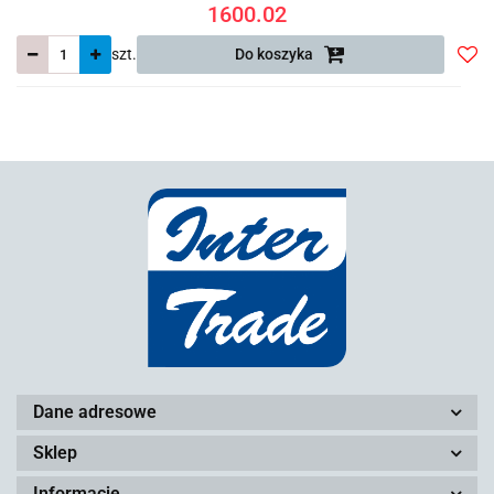
1600.02
szt.
Do koszyka
Do
prze
Dane adresowe
Sklep
Informacje