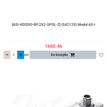
[ASI-4DI3DO-M12X2-5POL-Z] {542125} Moduł AS-i
1660.46
szt.
Do koszyka
Do
prze