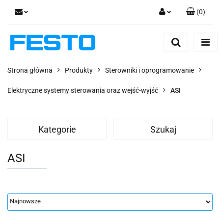
(
0
)
Zaloguj się
Zarejestruj się
Dodaj zgłoszenie
Strona główna
Produkty
Sterowniki i oprogramowanie
Zgody cookies
Elektryczne systemy sterowania oraz wejść-wyjść
ASI
Kategorie
Szukaj
ASI