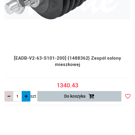
[EADB-V2-63-S101-200] {1488362} Zespół osłony
mieszkowej
1340.43
szt.
Do koszyka
Do
prze