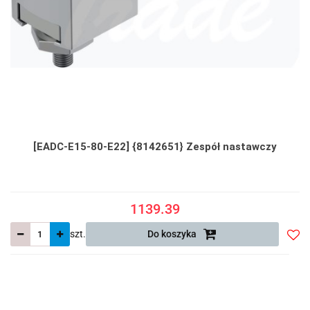
[EADC-E15-80-E22] {8142651} Zespół nastawczy
1139.39
szt.
Do koszyka
Do
prze