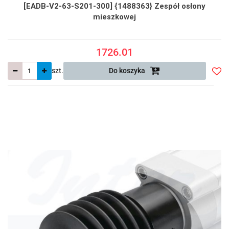
[EADB-V2-63-S201-300] {1488363} Zespół osłony
mieszkowej
1726.01
szt.
Do koszyka
Do
prze