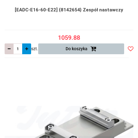
[EADC-E16-60-E22] {8142654} Zespół nastawczy
1059.88
szt.
Do koszyka
Do
prze