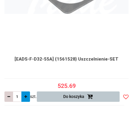
[EADS-F-D32-55A] {1561528} Uszczelnienie-SET
525.69
szt.
Do koszyka
Do
prze