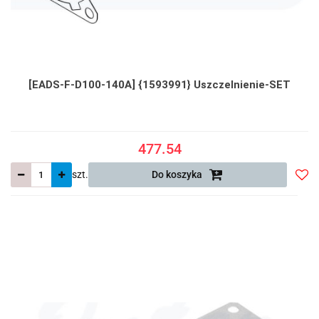
[EADS-F-D100-140A] {1593991} Uszczelnienie-SET
477.54
szt.
Do koszyka
Do
prze