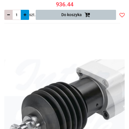
936.44
szt.
Do koszyka
Do
prze