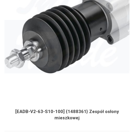
[EADB-V2-63-S10-100] {1488361} Zespół osłony
mieszkowej