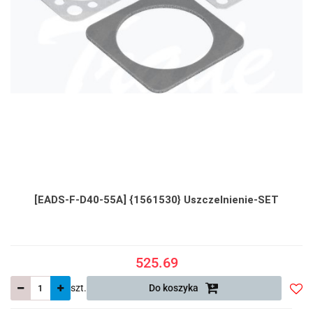
[EADS-F-D40-55A] {1561530} Uszczelnienie-SET
525.69
szt.
Do koszyka
Do