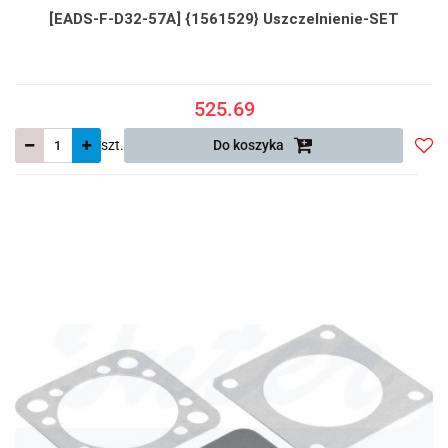
[EADS-F-D32-57A] {1561529} Uszczelnienie-SET
525.69
szt.
Do koszyka
Do
prze