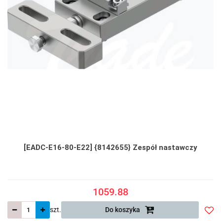
[EADC-E16-80-E22] {8142655} Zespół nastawczy
1059.88
szt.
Do koszyka
Do