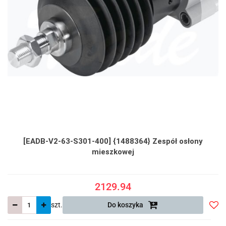
[EADB-V2-63-S301-400] {1488364} Zespół osłony
mieszkowej
2129.94
szt.
Do koszyka
Do