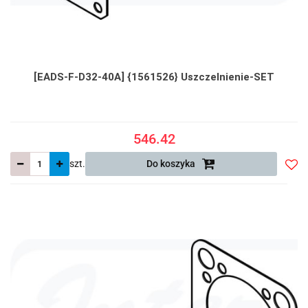
[EADS-F-D32-40A] {1561526} Uszczelnienie-SET
546.42
szt.
Do koszyka
Do
prze