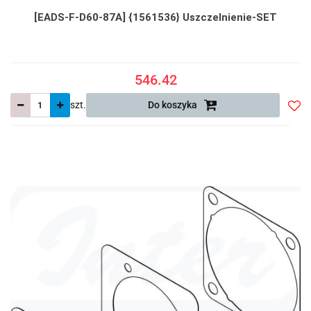
[EADS-F-D60-87A] {1561536} Uszczelnienie-SET
546.42
szt.
Do koszyka
Do
prze