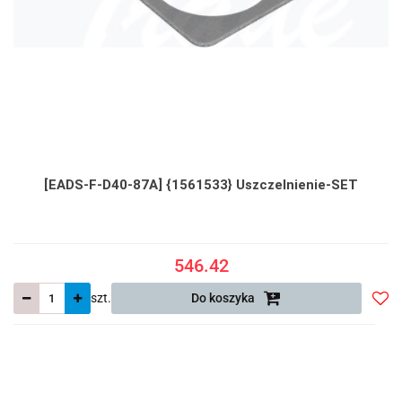
[EADS-F-D40-87A] {1561533} Uszczelnienie-SET
546.42
szt.
Do koszyka
Do
prze