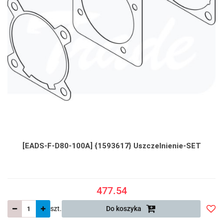
[EADS-F-D80-100A] {1593617} Uszczelnienie-SET
477.54
szt.
Do koszyka
Do